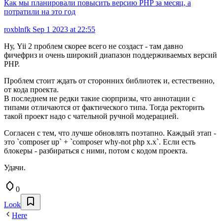
Как мы планировали повысить версию PHP за месяц, а
потратили на это год
roxblnfk
Sep 1 2023 at 22:55
Ну, Yii 2 проблем скорее всего не создаст - там давно
фичефриз и очень широкий диапазон поддерживаемых версий
PHP.
Проблем стоит ждать от сторонних библиотек и, естественно,
от кода проекта.
В последнем не редки такие сюрпризы, что аннотации с
типами отличаются от фактического типа. Тогда ректорить
такой проект надо с чательной ручной модерацией.
Согласен с тем, что лучше обновлять поэтапно. Каждый этап -
это `composer up` + `composer why-not php x.x`. Если есть
блокеры - разбираться с ними, потом с кодом проекта.
Удачи.
0
Look
Here