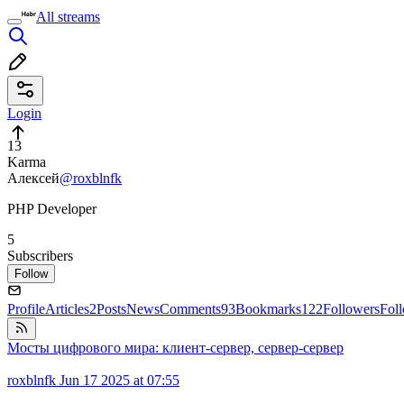
All streams
Login
13
Karma
Алексей
@roxblnfk
PHP Developer
5
Subscribers
Follow
Profile
Articles
2
Posts
News
Comments
93
Bookmarks
122
Followers
Fol
Мосты цифрового мира: клиент-сервер, сервер-сервер
roxblnfk
Jun 17 2025 at 07:55