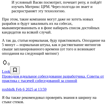
И условный Васян посмотрит, почешет репу, и пойдёт
изучать Митрикс ЦРМ. Через полгода он знает и
распространяет эту технологию.
При этом, такие компании могут даже не хотеть новых
разрабов и будут заваливать их на собесах,
мывамперезванивать и в фоне набирать список достойных
кандидатов на всякий случай.
А так да, статья нормальная, буду практиковать. Опоздание на
5 минут -- нормальная штука, как и растяигвание митингов
свыше запланированного времени (от того и возникают
опоздания на следующий митинг)
0
Look
Проводим идеальное собеседование разработчика. Советы от
практика с тысячей собеседований за спиной
roxblnfk
Feb 6 2025 at 13:59
Я бы также рекомендовал проверять знания в ширину на
стыке стеков.