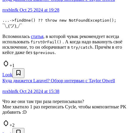
roxblnfk
Oct 25 2024 at 19:28
...->findOne() ?? throw new NotFoundException();
¯\_(ツ)_/¯
Вспомнилась
статья
, в которой чувак рекомендует всегда
использовать
. А когда надо выкинуть своё
firstOrFail()
исключение, то он оборачивает в
. Причём в его
try/catch
кейсе даже без
.
$previous
+1
Look
Куда движется Laravel? Обзор интервью с Taylor Otwell
roxblnfk
Oct 24 2024 at 15:38
Что же они там три раза переписывали?
Мне хватило 1 раз переписать Cycle, чтобы композитные PK
добавить :D
+2