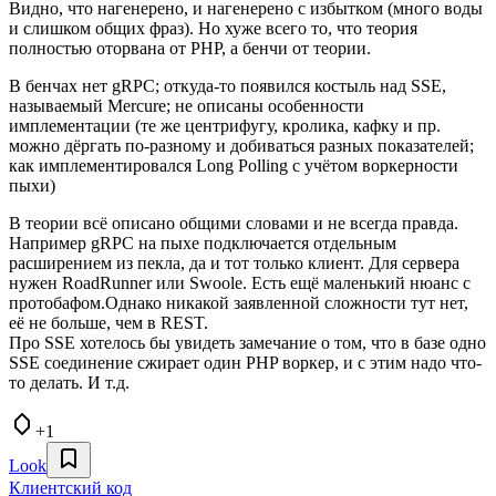
Видно, что нагенерено, и нагенерено с избытком (много воды
и слишком общих фраз). Но хуже всего то, что теория
полностью оторвана от PHP, а бенчи от теории.
В бенчах нет gRPC; откуда-то появился костыль над SSE,
называемый Mercure; не описаны особенности
имплементации (те же центрифугу, кролика, кафку и пр.
можно дёргать по-разному и добиваться разных показателей;
как имплементировался Long Polling с учётом воркерности
пыхи)
В теории всё описано общими словами и не всегда правда.
Например gRPC на пыхе подключается отдельным
расширением из пекла, да и тот только клиент. Для сервера
нужен RoadRunner или Swoole. Есть ещё маленький нюанс с
протобафом.Однако никакой заявленной сложности тут нет,
её не больше, чем в REST.
Про SSE хотелось бы увидеть замечание о том, что в базе одно
SSE соединение сжирает один PHP воркер, и с этим надо что-
то делать. И т.д.
+1
Look
Клиентский код