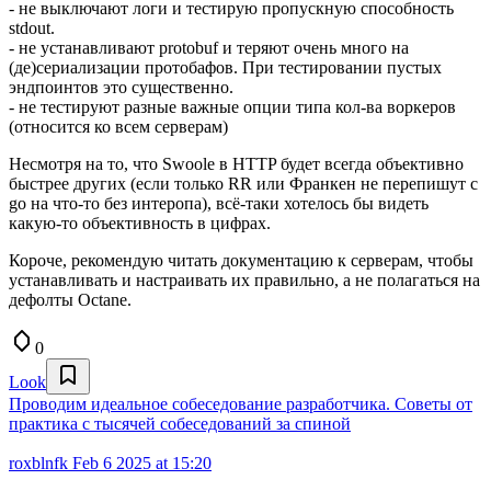
- не выключают логи и тестирую пропускную способность
stdout.
- не устанавливают protobuf и теряют очень много на
(де)сериализации протобафов. При тестировании пустых
эндпоинтов это существенно.
- не тестируют разные важные опции типа кол-ва воркеров
(относится ко всем серверам)
Несмотря на то, что Swoole в HTTP будет всегда объективно
быстрее других (если только RR или Франкен не перепишут с
go на что-то без интеропа), всё-таки хотелось бы видеть
какую-то объективность в цифрах.
Короче, рекомендую читать документацию к серверам, чтобы
устанавливать и настраивать их правильно, а не полагаться на
дефолты Octane.
0
Look
Проводим идеальное собеседование разработчика. Советы от
практика с тысячей собеседований за спиной
roxblnfk
Feb 6 2025 at 15:20