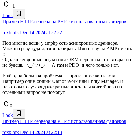
+1
Look
Пример HTTP-сервера на PHP с использованием файберов
roxblnfk
Dec 14 2024 at 22:22
Под многие вещи у amphp есть асинхронные драйвера.
Можно сразу туда идти и набирать. Или сразу на AMP писать
:)
Однако вендорные штуки или ORM переписывать всё-равно
не будешь
. А там и PDO, и чего только нет.
¯\_(ツ)_/¯
Ещё одна большая проблема — протекание контекста.
Например один общий Unit of Work или Entity Manager. В
некоторых случаях даже разные инстансы контейнера на
отдельный запрос не помогут.
0
Look
Пример HTTP-сервера на PHP с использованием файберов
roxblnfk
Dec 14 2024 at 22:13