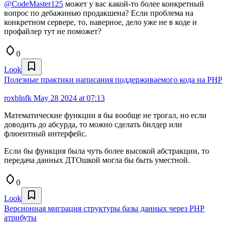
@CodeMaster125
может у вас какой-то более конкретный
вопрос по дебажинью продакшена? Если проблема на
конкретном сервере, то, наверное, дело уже не в коде и
профайлер тут не поможет?
0
Look
Полезные практики написания поддерживаемого кода на PHP
roxblnfk
May 28 2024 at 07:13
Математические функции я бы вообще не трогал, но если
доводить до абсурда, то можно сделать билдер или
флюентный интерфейс.
Если бы функция была чуть более высокой абстракции, то
передача данных ДТОшкой могла бы быть уместной.
0
Look
Версионная миграция структуры базы данных через PHP
атрибуты