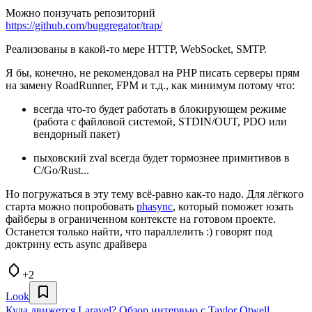
Можно поизучать репозиторий
https://github.com/buggregator/trap/
Реализованы в какой-то мере HTTP, WebSocket, SMTP.
Я бы, конечно, не рекомендовал на PHP писать серверы прям
на замену RoadRunner, FPM и т.д., как минимум потому что:
всегда что-то будет работать в блокирующем режиме
(работа с файловой системой, STDIN/OUT, PDO или
вендорный пакет)
пыховский zval всегда будет тормознее примитивов в
C/Go/Rust...
Но погружаться в эту тему всё-равно как-то надо. Для лёгкого
старта можно попробовать
phasync
, который поможет юзать
файберы в ограниченном контексте на готовом проекте.
Останется только найти, что параллелить :) говорят под
доктрину есть async драйвера
+2
Look
Куда движется Laravel? Обзор интервью с Taylor Otwell