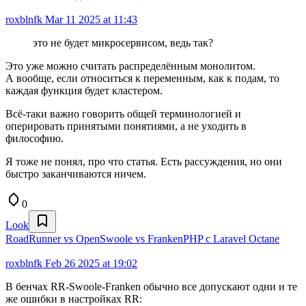
roxblnfk
Mar 11 2025 at 11:43
это не будет микросервисом, ведь так?
Это уже можно считать распределённым монолитом.
А вообще, если относиться к переменным, как к подам, то
каждая функция будет кластером.
Всё-таки важно говорить общей терминологией и
оперировать принятыми понятиями, а не уходить в
философию.
Я тоже не понял, про что статья. Есть рассуждения, но они
быстро заканчиваются ничем.
0
Look
RoadRunner vs OpenSwoole vs FrankenPHP с Laravel Octane
roxblnfk
Feb 26 2025 at 19:02
В бенчах RR-Swoole-Franken обычно все допускают одни и те
же ошибки в настройках RR: