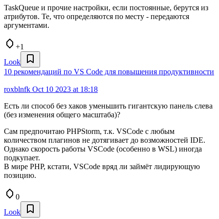
TaskQueue и прочие настройки, если постоянные, берутся из
атрибутов. Те, что определяются по месту - передаются
аргументами.
+1
Look
10 рекомендаций по VS Code для повышения продуктивности
roxblnfk
Oct 10 2023 at 18:18
Есть ли способ без хаков уменьшить гигантскую панель слева
(без изменения общего масштаба)?
Сам предпочитаю PHPStorm, т.к. VSCode с любым
количеством плагинов не дотягивает до возможностей IDE.
Однако скорость работы VSCode (особенно в WSL) иногда
подкупает.
В мире PHP, кстати, VSCode вряд ли займёт лидирующую
позицию.
0
Look