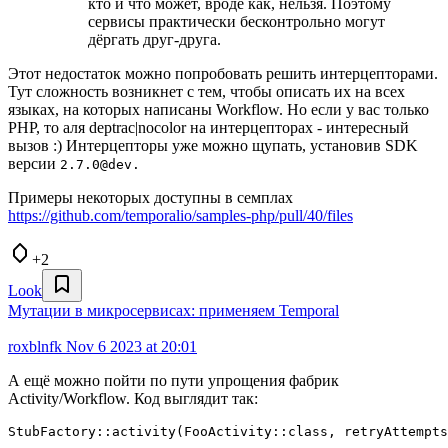
кто и что может, вроде как, нельзя. Поэтому
сервисы практически бесконтрольно могут
дёргать друг-друга.
Этот недостаток можно попробовать решить интерцепторами.
Тут сложность возникнет с тем, чтобы описать их на всех
языках, на которых написаны Workflow. Но если у вас только
PHP, то аля deptrac|nocolor на интерцепторах - интересный
вызов :) Интерцепторы уже можно щупать, установив SDK
версии
2.7.0@dev.
Примеры некоторых доступны в семплах
https://github.com/temporalio/samples-php/pull/40/files
+2
Look
Мутации в микросервисах: применяем Temporal
roxblnfk
Nov 6 2023 at 20:01
А ещё можно пойти по пути упрощения фабрик
Activity/Workflow. Код выглядит так:
StubFactory::activity(FooActivity::class, retryAttempts