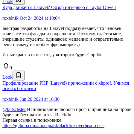
Look
Куда движется Laravel? Обзор интервью с Taylor Otwell
roxblnfk
Oct 24 2024 at 10:04
Быстрая разработка на Laravel подразумевает, что человек
знает все эти фасады и сокращения. Поэтому, сдаётся мне,
вчерашние студенты одинаково медленно и отвратительно
решат задачу на любом фреймворке :)
И выиграет в итоге тот, у которого будет Copilot.
0
Look
Профилирование PHP (Laravel) приложений с xhprof. Учимся
искать ботлнеки
roxblnfk
Jun 20 2024 at 16:36
@butschster
Использование любого профилировщика на проде
будет не бесплатно, в т.ч. Blackfire
Первая ссылка в поисковике:
https://github.com/ahocquard/blackfire-overhead-costs