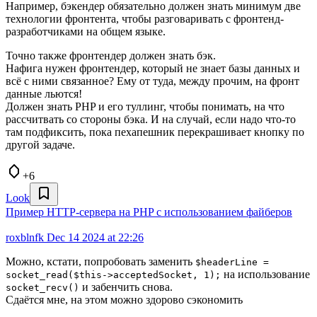
Например, бэкендер обязательно должен знать минимум две
технологии фронтента, чтобы разговаривать с фронтенд-
разработчиками на общем языке.
Точно также фронтендер должен знать бэк.
Нафига нужен фронтендер, который не знает базы данных и
всё с ними связанное? Ему от туда, между прочим, на фронт
данные льются!
Должен знать PHP и его туллинг, чтобы понимать, на что
рассчитвать со стороны бэка. И на случай, если надо что-то
там подфиксить, пока пехапешник перекрашивает кнопку по
другой задаче.
+6
Look
Пример HTTP-сервера на PHP с использованием файберов
roxblnfk
Dec 14 2024 at 22:26
Можно, кстати, попробовать заменить
$headerLine =
на использование
socket_read($this->acceptedSocket, 1);
и забенчить снова.
socket_recv()
Сдаётся мне, на этом можно здорово сэкономить