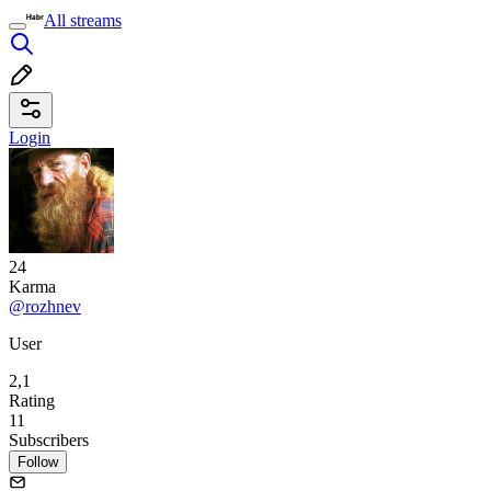
All streams
Login
24
Karma
@rozhnev
User
2,1
Rating
11
Subscribers
Follow