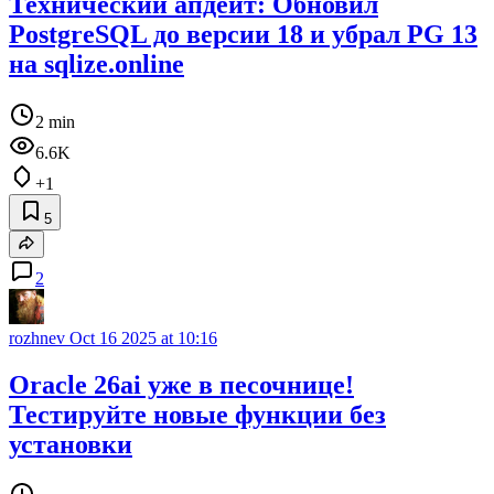
Технический апдейт: Обновил
PostgreSQL до версии 18 и убрал PG 13
на sqlize.online
2 min
6.6K
+1
5
2
rozhnev
Oct 16 2025 at 10:16
Oracle 26ai уже в песочнице!
Тестируйте новые функции без
установки