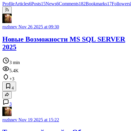
Profile
Articles
6
Posts
15
News
6
Comments
182
Bookmarks
17
Followers
rozhnev
Nov 26 2025 at 09:30
Новые Возможности MS SQL SERVER
2025
3 min
5.4K
+3
4
3
rozhnev
Nov 19 2025 at 15:22