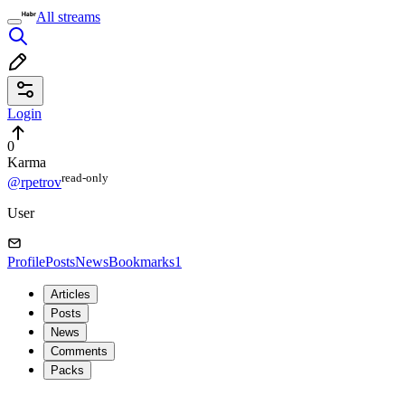
All streams
Login
0
Karma
read⁠-⁠only
@rpetrov
User
Profile
Posts
News
Bookmarks
1
Articles
Posts
News
Comments
Packs