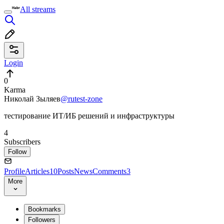
All streams
Login
0
Karma
Николай Зыляев
@rutest-zone
тестирование ИТ/ИБ решений и инфраструктуры
4
Subscribers
Follow
Profile
Articles
10
Posts
News
Comments
3
More
Bookmarks
Followers