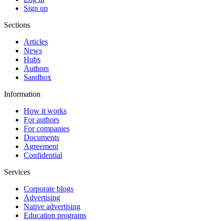
Sign up
Sections
Articles
News
Hubs
Authors
Sandbox
Information
How it works
For authors
For companies
Documents
Agreement
Confidential
Services
Corporate blogs
Advertising
Native advertising
Education programs