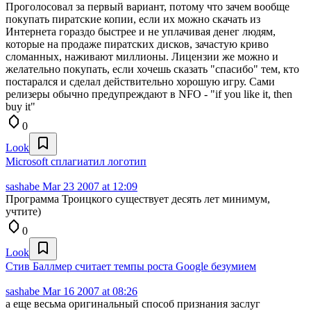
Проголосовал за первый вариант, потому что зачем вообще
покупать пиратские копии, если их можно скачать из
Интернета гораздо быстрее и не уплачивая денег людям,
которые на продаже пиратских дисков, зачастую криво
сломанных, наживают миллионы. Лицензии же можно и
желательно покупать, если хочешь сказать "спасибо" тем, кто
постарался и сделал действительно хорошую игру. Сами
релизеры обычно предупреждают в NFO - "if you like it, then
buy it"
0
Look
Microsoft сплагиатил логотип
sashabe
Mar 23 2007 at 12:09
Программа Троицкого существует десять лет минимум,
учтите)
0
Look
Стив Баллмер считает темпы роста Google безумием
sashabe
Mar 16 2007 at 08:26
а еще весьма оригинальный способ признания заслуг