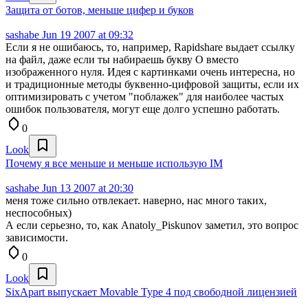
Защита от ботов, меньше цифер и буков
sashabe
Jun 19 2007 at 09:32
Если я не ошибаюсь, то, например, Rapidshare выдает ссылку
на файл, даже если ты набираешь букву О вместо
изображенного нуля. Идея с картинками очень интересна, но
и традиционные методы буквенно-цифровой защиты, если их
оптимизировать с учетом "поблажек" для наиболее частых
ошибок пользователя, могут еще долго успешно работать.
0
Look
Почему я все меньше и меньше использую IM
sashabe
Jun 13 2007 at 20:30
меня тоже сильно отвлекает. наверно, нас много таких,
неспособных)
А если серьезно, то, как Anatoly_Piskunov заметил, это вопрос
зависимости.
0
Look
SixApart выпускает Movable Type 4 под свободной лицензией