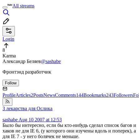
All streams
Login
8
Karma
Александр Беляев
@sashabe
Фронтэнд разработчик
Follow
Profile
Articles
2
Posts
News
Comments
144
Bookmarks
243
Followers
Fo
3 лекарства для Ослика
sashabe
Aug 10 2007 at 12:53
Было бы интересно, если бы кто-нибудь сделал список багов и
хаков не для IE 6, (у которого они изучены вдоль и поперек), а
для IE 7 - у него болячек не меньше.