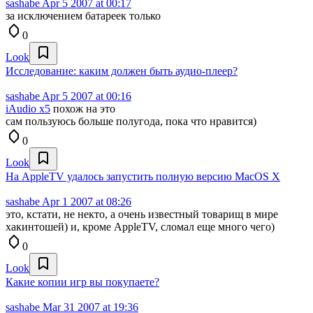
sashabe
Apr 5 2007 at 00:17
за исключением батареек только
0
Look
Исследование: каким должен быть аудио-плеер?
sashabe
Apr 5 2007 at 00:16
iAudio x5
похож на это
сам пользуюсь больше полугода, пока что нравится)
0
Look
На AppleTV удалось запустить полную версию MacOS X
sashabe
Apr 1 2007 at 08:26
это, кстати, не некто, а очень известный товарищ в мире
хакинтошей) и, кроме AppleTV, сломал еще много чего)
0
Look
Какие копии игр вы покупаете?
sashabe
Mar 31 2007 at 19:36