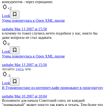
конкурентов - через отрицание.
+2
Look
Удача повернулась к Open XML лицом
sashabe
Mar 13 2007 at 15:58
я почему-то тоже) случись нечто подобное у нас, никто бы
даже вопросы не стал задавать
0
Look
Удача повернулась к Open XML лицом
sashabe
Mar 13 2007 at 15:56
читайте
здесь
чем
-1
Look
В Туркменистане из интернет-кафе провожают в прокуратуру
sashabe
Mar 10 2007 at 10:04
Вспомните для начала Советский союз, не каждый
"нормальный" может просто так взять и уехать. Тем более что