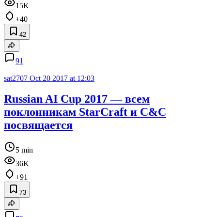
15K
+40
42
91
sat2707
Oct 20 2017 at 12:03
Russian AI Cup 2017 — всем
поклонникам StarCraft и C&C
посвящается
5 min
36K
+91
73