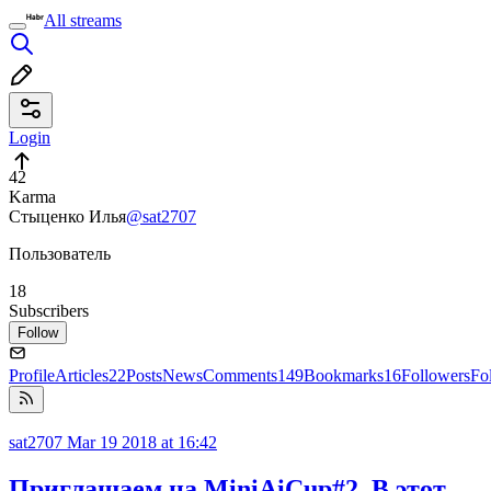
All streams
Login
42
Karma
Стыценко Илья
@sat2707
Пользователь
18
Subscribers
Follow
Profile
Articles
22
Posts
News
Comments
149
Bookmarks
16
Followers
Fo
sat2707
Mar 19 2018 at 16:42
Приглашаем на MiniAiCup#2. В этот