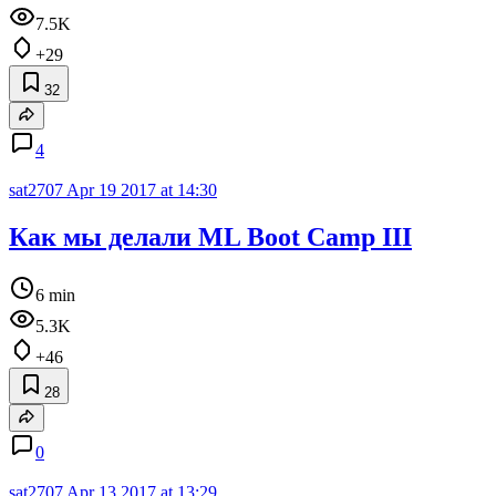
7.5K
+29
32
4
sat2707
Apr 19 2017 at 14:30
Как мы делали ML Boot Camp III
6 min
5.3K
+46
28
0
sat2707
Apr 13 2017 at 13:29