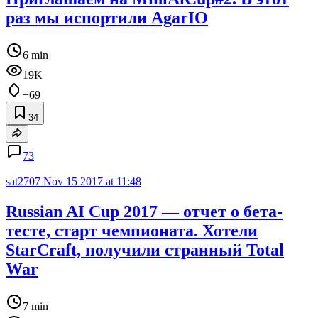
раз мы испортили AgarIO
6 min
19K
+69
34
73
sat2707
Nov 15 2017 at 11:48
Russian AI Cup 2017 — отчет о бета-
тесте, старт чемпионата. Хотели
StarCraft, получили странный Total
War
7 min