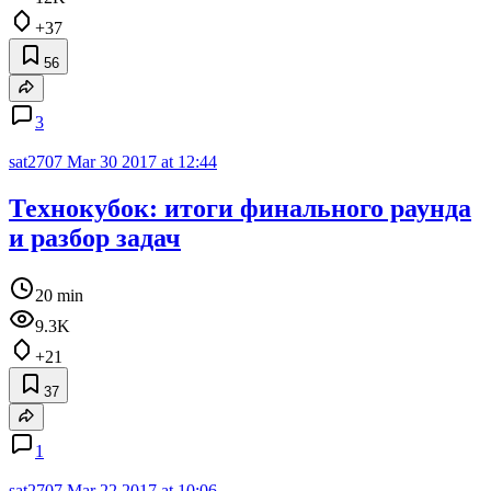
+37
56
3
sat2707
Mar 30 2017 at 12:44
Технокубок: итоги финального раунда
и разбор задач
20 min
9.3K
+21
37
1
sat2707
Mar 22 2017 at 10:06