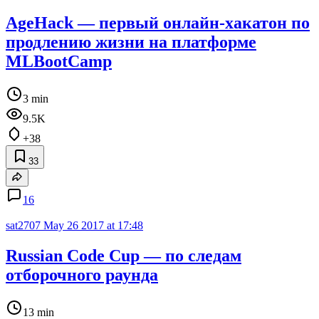
AgeHack — первый онлайн-хакатон по
продлению жизни на платформе
MLBootCamp
3 min
9.5K
+38
33
16
sat2707
May 26 2017 at 17:48
Russian Code Cup — по следам
отборочного раунда
13 min