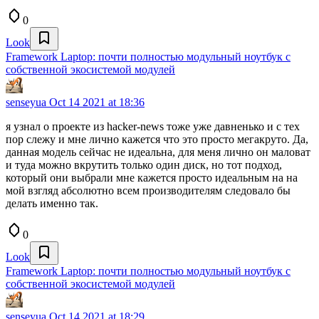
0
Look
Framework Laptop: почти полностью модульный ноутбук с
собственной экосистемой модулей
senseyua
Oct 14 2021 at 18:36
я узнал о проекте из hacker-news тоже уже давненько и с тех
пор слежу и мне лично кажется что это просто мегакруто. Да,
данная модель сейчас не идеальна, для меня лично он маловат
и туда можно вкрутить только один диск, но тот подход,
который они выбрали мне кажется просто идеальным на на
мой взгляд абсолютно всем производителям следовало бы
делать именно так.
0
Look
Framework Laptop: почти полностью модульный ноутбук с
собственной экосистемой модулей
senseyua
Oct 14 2021 at 18:29