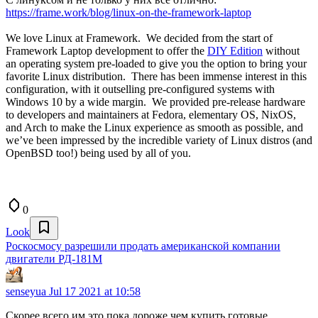
https://frame.work/blog/linux-on-the-framework-laptop
We love Linux at Framework. We decided from the start of
Framework Laptop development to offer the
DIY Edition
without
an operating system pre-loaded to give you the option to bring your
favorite Linux distribution. There has been immense interest in this
configuration, with it outselling pre-configured systems with
Windows 10 by a wide margin. We provided pre-release hardware
to developers and maintainers at Fedora, elementary OS, NixOS,
and Arch to make the Linux experience as smooth as possible, and
we’ve been impressed by the incredible variety of Linux distros (and
OpenBSD too!) being used by all of you.
0
Look
Роскосмосу разрешили продать американской компании
двигатели РД-181М
senseyua
Jul 17 2021 at 10:58
Скорее всего им это пока дороже чем купить готовые