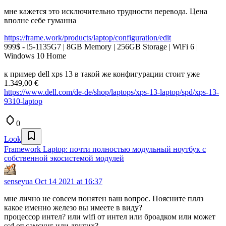
мне кажется это исключительно трудности перевода. Цена
вполне себе гуманна
https://frame.work/products/laptop/configuration/edit
999$ - i5-1135G7 | 8GB Memory | 256GB Storage | WiFi 6 |
Windows 10 Home
к пример dell xps 13 в такой же конфигурации стоит уже
1.349,00 €
https://www.dell.com/de-de/shop/laptops/xps-13-laptop/spd/xps-13-
9310-laptop
0
Look
Framework Laptop: почти полностью модульный ноутбук с
собственной экосистемой модулей
senseyua
Oct 14 2021 at 16:37
мне лично не совсем понятен ваш вопрос. Поясните пллз
какое именно железо вы имеете в виду?
процессор интел? или wifi от интел или броадком или может
ssd от самсунг или других?