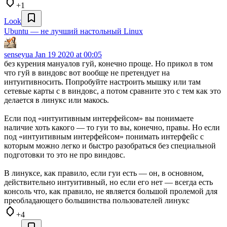
+1
Look
Ubuntu — не лучший настольный Linux
senseyua
Jan 19 2020 at 00:05
без курения мануалов гуй, конечно проще. Но прикол в том
что гуй в виндовс вот вообще не претендует на
интуитивносить. Попробуйте настроить мышку или там
сетевые карты с в виндовс, а потом сравните это с тем как это
делается в линукс или макось.
Если под «интуитивным интерфейсом» вы понимаете
наличие хоть какого — то гуи то вы, конечно, правы. Но если
под «интуитивным интерфейсом» понимать интерфейс с
которым можно легко и быстро разобраться без специальной
подготовки то это не про виндовс.
В линуксе, как правило, если гуи есть — он, в основном,
действительно интуитивный, но если его нет — всегда есть
консоль что, как правило, не является большой пролемой для
преобладающего большинства пользователей линукс
+4