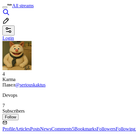
All streams
Login
4
Karma
Павел
@seriouskaktus
Devops
7
Subscribers
Follow
Profile
Articles
Posts
News
Comments
5
Bookmarks
Followers
Following