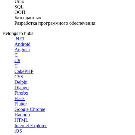
Unix
SQL
ООП
Базы данных
Разработка программного обеспечения
Belongs to hubs
.NET
Android
Angular
C
C#
C++
CakePHP
CSS
Delphi
Django
Firefox
Flask
Flutter
Google Chrome
Hadoop
HTML
Internet Explorer
iOS