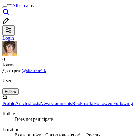
All streams
Login
0
Karma
Дмитрий
@shafran4ik
User
Follow
Profile
Articles
Posts
News
Comments
Bookmarks
Followers
Following
Rating
Does not participate
Location
Екатеринбург, Свердловская обл., Россия