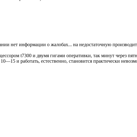
мпании нет информации о жалобах... на недостаточную производи
роцессором t7300 и двумя гигами оперативки, так минут через пят
т 10—15 и работать, естественно, становится практически невоз