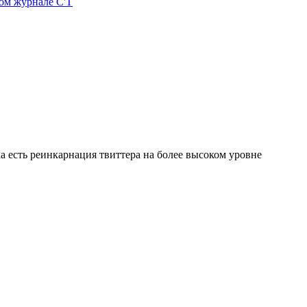
ом журнале С'T
ка есть реинкарнация твиттера на более высоком уровне