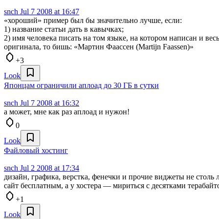
snch
Jul 7 2008 at 16:47
«хороший» пример был бы значительно лучше, если:
1) название статьи дать в кавычках;
2) имя человека писать на том языке, на котором написан и ве
оригинала, то бишь: «Мартин Фаассен (Martijn Faassen)»
+3
Look
Японцам ограничили аплоад до 30 ГБ в сутки
snch
Jul 7 2008 at 16:32
а может, мне как раз аплоад и нужон!
0
Look
Файловый хостинг
snch
Jul 2 2008 at 17:34
дизайн, графика, верстка, фенечки и прочие виджеты не столь 
сайт бесплатным, а у хостера — мириться с десятками терабай
+1
Look