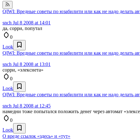
QIWI: Вредные советы по юзабилити или как не надо делать а
snch
Jul 8 2008 at 14:01
да, сорри, попутал
0
Look
QIWI: Вредные советы по юзабилити или как не надо делать а
snch
Jul 8 2008 at 13:01
сорри, «элекснета»
0
Look
QIWI: Вредные советы по юзабилити или как не надо делать а
snch
Jul 8 2008 at 12:45
намедни тоже попытался положить денег через автомат «элексен
0
Look
О вреде ссылок «здесь» и «тут»