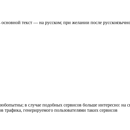
сь основной текст — на русском; при желании после русскоязычн
любопытны; в случае подобных сервисов больше интересно: на ск
тов трафика, генерируемого пользователями таких сервисов