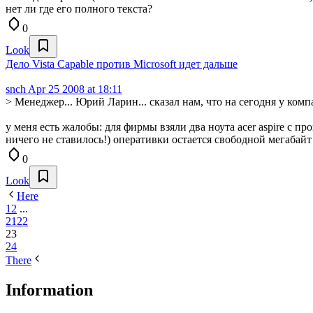
нет ли где его полного текста?
0
Look
Дело Vista Capable против Microsoft идет дальше
snch
Apr 25 2008 at 18:11
> Менеджер... Юрий Ларин... сказал нам, что на сегодня у ко
у меня есть жалобы: для фирмы взяли два ноута acer aspire с п
ничего не ставилось!) оперативки остается свободной мегабай
0
Look
Here
1
2
...
21
22
23
24
There
Information