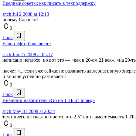
Вредные советы: как писать в техподдержку
snch
Jul 2 2008 at 12:13
почему Саранск?
0
Look
Если нефти больше нет
snch
Jun 25 2008 at 05:17
написано неплохо, но вот это — «как в 20-ом 21 век», «на 20-т
насчет «... если уже сейчас не развивать альтернативную энер
и вполне успешно развивается
0
Look
Внешний накопитель eGo на 1 ТБ от Iomega
snch
May 31 2008 at 20:34
там ничего не сказано про то, что 2,5" винт имеет емкость 1 
0
Look