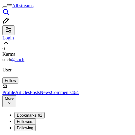
All streams
Login
0
Karma
snch
@snch
User
Follow
Profile
Articles
Posts
News
Comments
464
More
Bookmarks
92
Followers
Following