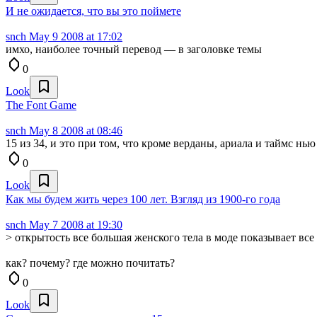
И не ожидается, что вы это поймете
snch
May 9 2008 at 17:02
имхо, наиболее точный перевод — в заголовке темы
0
Look
The Font Game
snch
May 8 2008 at 08:46
15 из 34, и это при том, что кроме верданы, ариала и таймс нь
0
Look
Как мы будем жить через 100 лет. Взгляд из 1900-го года
snch
May 7 2008 at 19:30
> открытость все большая женского тела в моде показывает вс
как? почему? где можно почитать?
0
Look