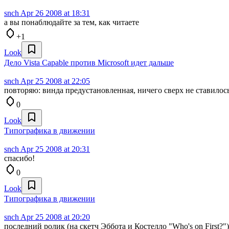
snch
Apr 26 2008 at 18:31
а вы понаблюдайте за тем, как читаете
+1
Look
Дело Vista Capable против Microsoft идет дальше
snch
Apr 25 2008 at 22:05
повторяю: винда предустановленная, ничего сверх не ставилось
0
Look
Типографика в движении
snch
Apr 25 2008 at 20:31
спасибо!
0
Look
Типографика в движении
snch
Apr 25 2008 at 20:20
последний ролик (на скетч Эббота и Костелло "Who's on First?"