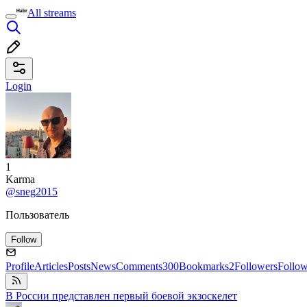
All streams
Login
1
Karma
@sneg2015
Пользователь
Follow
Profile
Articles
Posts
News
Comments
300
Bookmarks
2
Followers
Follo
В России представлен первый боевой экзоскелет