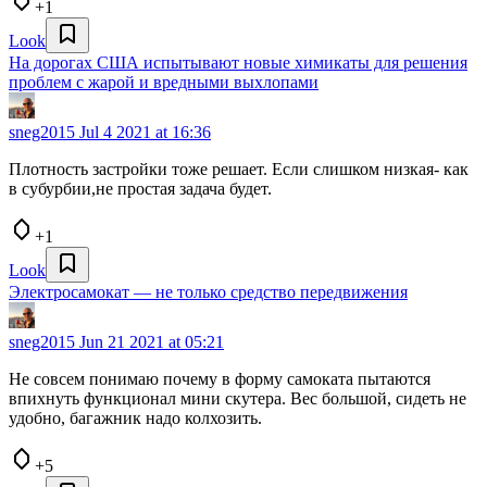
+1
Look
На дорогах США испытывают новые химикаты для решения
проблем с жарой и вредными выхлопами
sneg2015
Jul 4 2021 at 16:36
Плотность застройки тоже решает. Если слишком низкая- как
в субурбии,не простая задача будет.
+1
Look
Электросамокат — не только средство передвижения
sneg2015
Jun 21 2021 at 05:21
Не совсем понимаю почему в форму самоката пытаются
впихнуть функционал мини скутера. Вес большой, сидеть не
удобно, багажник надо колхозить.
+5