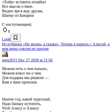
«Хабр» вставить позабыл
Все мысли о бане.
Видно зря я жду друзья,
Шапку из Баварии
С наступающим)
0
Look
Из рубрики «Не жизнь, а сказка». Теперь я парюсь с Алисой, а
моя жена совсем не против
sneg2015
Dec 27 2020 at 21:56
Можем петь о чем попало,
Можем вовсе ни о чем.
Для подарка мы решили —
Вам о бане пропоем.
Нынче год, какой чудесный,
Надо баньку истопить,
Чтоб Алису и Алексу