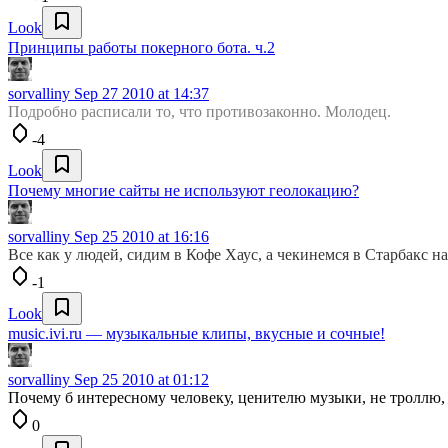
Look
Принципы работы покерного бота. ч.2
sorvalliny
Sep 27 2010 at 14:37
Подробно расписали то, что противозаконно. Молодец.
-4
Look
Почему многие сайты не используют геолокацию?
sorvalliny
Sep 25 2010 at 16:16
Все как у людей, сидим в Кофе Хаус, а чекинемся в Старбакс н
-1
Look
music.ivi.ru — музыкальные клипы, вкусные и сочные!
sorvalliny
Sep 25 2010 at 01:12
Почему б интересному человеку, ценителю музыки, не троллю,
0