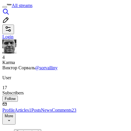
All streams
Login
4
Karma
Виктор Сорваль
@sorvalliny
User
17
Subscribers
Follow
Profile
Articles
1
Posts
News
Comments
23
More