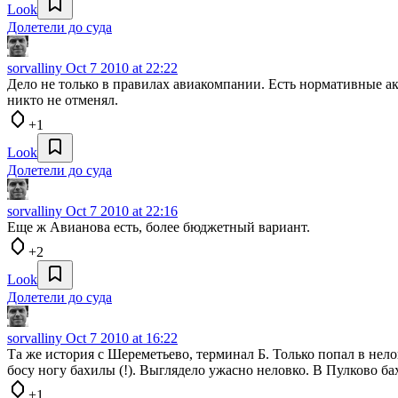
Look
Долетели до суда
sorvalliny
Oct 7 2010 at 22:22
Дело не только в правилах авиакомпании. Есть нормативные а
никто не отменял.
+1
Look
Долетели до суда
sorvalliny
Oct 7 2010 at 22:16
Еще ж Авианова есть, более бюджетный вариант.
+2
Look
Долетели до суда
sorvalliny
Oct 7 2010 at 16:22
Та же история с Шереметьево, терминал Б. Только попал в нело
босу ногу бахилы (!). Выглядело ужасно неловко. В Пулково ба
+1