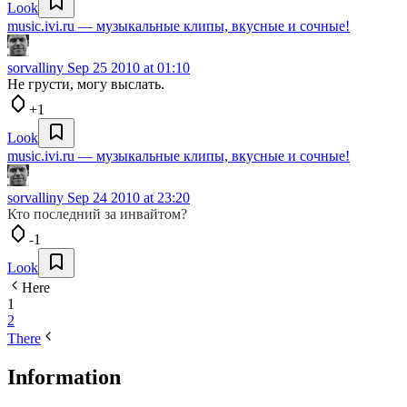
Look
music.ivi.ru — музыкальные клипы, вкусные и сочные!
sorvalliny
Sep 25 2010 at 01:10
Не грусти, могу выслать.
+1
Look
music.ivi.ru — музыкальные клипы, вкусные и сочные!
sorvalliny
Sep 24 2010 at 23:20
Кто последний за инвайтом?
-1
Look
Here
1
2
There
Information