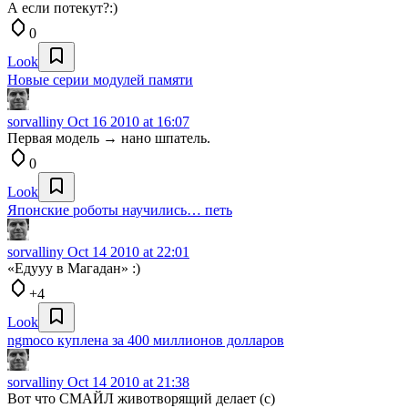
А если потекут?:)
0
Look
Новые серии модулей памяти
sorvalliny
Oct 16 2010 at 16:07
Первая модель → нано шпатель.
0
Look
Японские роботы научились… петь
sorvalliny
Oct 14 2010 at 22:01
«Едууу в Магадан» :)
+4
Look
ngmoco куплена за 400 миллионов долларов
sorvalliny
Oct 14 2010 at 21:38
Вот что СМАЙЛ животворящий делает (с)