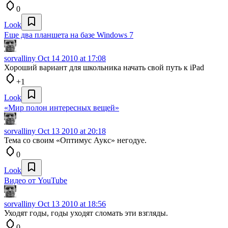
0
Look
Еще два планшета на базе Windows 7
sorvalliny
Oct 14 2010 at 17:08
Хороший вариант для школьника начать свой путь к iPad
+1
Look
«Мир полон интересных вещей»
sorvalliny
Oct 13 2010 at 20:18
Тема со своим «Оптимус Аукс» негодуе.
0
Look
Видео от YouTube
sorvalliny
Oct 13 2010 at 18:56
Уходят годы, годы уходят сломать эти взгляды.
0