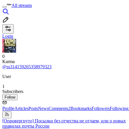
All streams
Login
0
Karma
@ss314159265358979323
User
1
Subscribers
Follow
Profile
Articles
Posts
News
Comments
2
Bookmarks
Followers
Following
[Опровергнуто] Посылки без отчества не отдаем, или о новых
правилах почты России