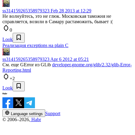
ss314159265358979323
Feb 28 2013 at 12:29
Не волнуйтесь, это не глюк. Московская таможня не
справляется, возили в Самару растаможить, бывает :(
0
Look
Реализация exceptions на plain C
ss314159265358979323
Apr 6 2012 at 05:21
См. еще GError из GLib
developer.gnome.org/glib/2.32/glib-Error-
Reporting.html
+2
Look
Support
Language settings
© 2006–2026,
Habr