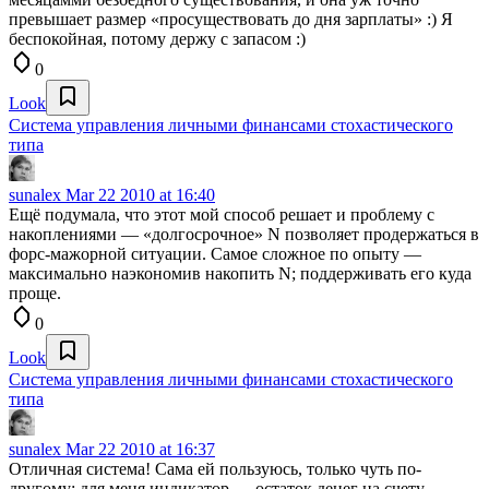
превышает размер «просуществовать до дня зарплаты» :) Я
беспокойная, потому держу с запасом :)
0
Look
Система управления личными финансами стохастического
типа
sunalex
Mar 22 2010 at 16:40
Ещё подумала, что этот мой способ решает и проблему с
накоплениями — «долгосрочное» N позволяет продержаться в
форс-мажорной ситуации. Самое сложное по опыту —
максимально наэкономив накопить N; поддерживать его куда
проще.
0
Look
Система управления личными финансами стохастического
типа
sunalex
Mar 22 2010 at 16:37
Отличная система! Сама ей пользуюсь, только чуть по-
другому: для меня индикатор — остаток денег на счету.