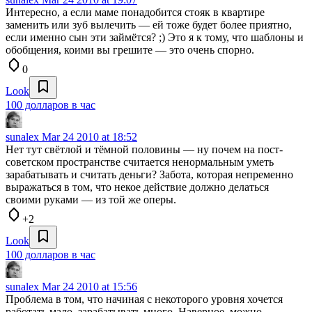
Интересно, а если маме понадобится стояк в квартире
заменить или зуб вылечить — ей тоже будет более приятно,
если именно сын эти займётся? ;) Это я к тому, что шаблоны и
обобщения, коими вы грешите — это очень спорно.
0
Look
100 долларов в час
sunalex
Mar 24 2010 at 18:52
Нет тут свётлой и тёмной половины — ну почем на пост-
советском пространстве считается ненормальным уметь
зарабатывать и считать деньги? Забота, которая непременно
выражаться в том, что некое действие должно делаться
своими руками — из той же оперы.
+2
Look
100 долларов в час
sunalex
Mar 24 2010 at 15:56
Проблема в том, что начиная с некоторого уровня хочется
работать мало, зарабатывать много. Наверное, можно