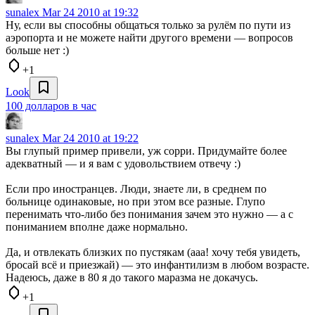
sunalex
Mar 24 2010 at 19:32
Ну, если вы способны общаться только за рулём по пути из
аэропорта и не можете найти другого времени — вопросов
больше нет :)
+1
Look
100 долларов в час
sunalex
Mar 24 2010 at 19:22
Вы глупый пример привели, уж сорри. Придумайте более
адекватный — и я вам с удовольствием отвечу :)
Если про иностранцев. Люди, знаете ли, в среднем по
больнице одинаковые, но при этом все разные. Глупо
перенимать что-либо без понимания зачем это нужно — а с
пониманием вполне даже нормально.
Да, и отвлекать близких по пустякам (ааа! хочу тебя увидеть,
бросай всё и приезжай) — это инфантилизм в любом возрасте.
Надеюсь, даже в 80 я до такого маразма не докачусь.
+1