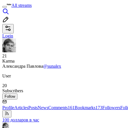
All streams
Login
21
Karma
Александра Павлова
@sunalex
User
20
Subscribers
Follow
Profile
Articles
Posts
News
Comments
161
Bookmarks
173
Followers
Fol
100 долларов в час