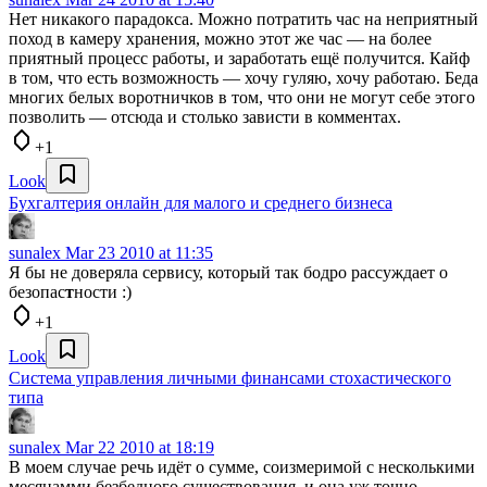
Нет никакого парадокса. Можно потратить час на неприятный
поход в камеру хранения, можно этот же час — на более
приятный процесс работы, и заработать ещё получится. Кайф
в том, что есть возможность — хочу гуляю, хочу работаю. Беда
многих белых воротничков в том, что они не могут себе этого
позволить — отсюда и столько зависти в комментах.
+1
Look
Бухгалтерия онлайн для малого и среднего бизнеса
sunalex
Mar 23 2010 at 11:35
Я бы не доверяла сервису, который так бодро рассуждает о
безопас
т
ности :)
+1
Look
Система управления личными финансами стохастического
типа
sunalex
Mar 22 2010 at 18:19
В моем случае речь идёт о сумме, соизмеримой с несколькими
месяцамми безбедного существования, и она уж точно