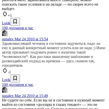
поискать такие условия и на окладе — но скорее всего не
выйдет.
+1
Look
100 долларов в час
sunalex
Mar 24 2010 at 15:54
Здравомыслящий человек в состоянии задуматься, надо ли
ему в данный конкретный момент успеть или не надо ;) Имхо
автор призывает подумать ровно о наличии такой
*возможности*. Как раз-таки мышление шаблонами и
раззвиздяйский подход ко времени — удел, скажем так,
середнячков.
-1
Look
100 долларов в час
sunalex
Mar 24 2010 at 15:49
Не судите по себе. Если вы не в состоянии в нужный момент
выйти из состояния «доллары в глазах тикают» — это не
означает, что автор такой же. Судя по написанному, он-то