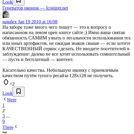
Look
Генератор иконок — Iconizer.net
sunalex
Jan 19 2010 at 16:08
На заборе тоже много чего пишут — это к вопросу о
написанном на левом open source сайте ;) Имхо ваша святая
обязанность САМИМ узнать о легальности использования тех
или иных артефактов, не ожидая знаков свыше — если хотите
КАЧЕСТВЕННЫЙ сервис сделать. Не вводите посетителей в
заблуждение: далеко не все хотят использовать сомнительный
— пусть и бесплатный — контент.
Касательно качества. Небольшую иконку с приемлемым
качеством путём тупого ресайза 128х128 не получить.
+2
Look
Here
1
2
3
...
9
There