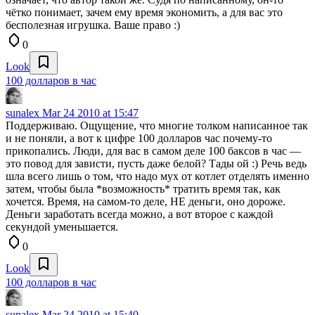
чётко понимает, зачем ему время экономить, а для вас это
бесполезная игрушка. Ваше право :)
0
Look
100 долларов в час
sunalex
Mar 24 2010 at 15:47
Поддерживаю. Ощущение, что многие толком написанное так
и не поняли, а вот к цифре 100 долларов час почему-то
прикопались. Люди, для вас в самом деле 100 баксов в час —
это повод для зависти, пусть даже белой? Тады ой :) Речь ведь
шла всего лишь о том, что надо мух от котлет отделять именно
затем, чтобы была *возможность* тратить время так, как
хочется. Время, на самом-то деле, НЕ деньги, оно дороже.
Деньги заработать всегда можно, а вот второе с каждой
секундой уменьшается.
0
Look
100 долларов в час
sunalex
Mar 24 2010 at 15:40