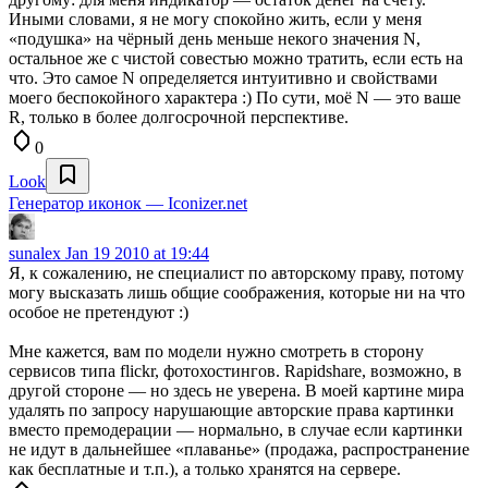
Иными словами, я не могу спокойно жить, если у меня
«подушка» на чёрный день меньше некого значения N,
остальное же с чистой совестью можно тратить, если есть на
что. Это самое N определяется интуитивно и свойствами
моего беспокойного характера :) По сути, моё N — это ваше
R, только в более долгосрочной перспективе.
0
Look
Генератор иконок — Iconizer.net
sunalex
Jan 19 2010 at 19:44
Я, к сожалению, не специалист по авторскому праву, потому
могу высказать лишь общие соображения, которые ни на что
особое не претендуют :)
Мне кажется, вам по модели нужно смотреть в сторону
сервисов типа flickr, фотохостингов. Rapidshare, возможно, в
другой стороне — но здесь не уверена. В моей картине мира
удалять по запросу нарушающие авторские права картинки
вместо премодерации — нормально, в случае если картинки
не идут в дальнейшее «плаванье» (продажа, распространение
как бесплатные и т.п.), а только хранятся на сервере.