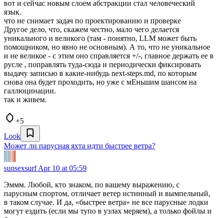
вот и сейчас новым слоем абстракции стал человеческий
язык.
что не снимает задач по проектированию и проверке
Другое дело, что, скажем честно, мало чего делается
уникального и великого (там - понятно, LLM может быть
помощником, но явно не основным). А то, что не уникальное
и не великое - с этим оно справляется +/-, главное держать ее в
русле , поправлять туда-сюда и периодически фиксировать
выдачу записью в какие-нибудь next-steps.md, по которым
снова она будет проходить, но уже с мЕньшим шансом на
галлюцинации.
так и живем.
+5
Look
Может ли парусная яхта идти быстрее ветра?
sunsexsurf
Apr 10 at 05:59
Эммм. Любой, кто знаком, по вашему выражению, с
парусным спортом, отличает ветер истинный и вымпельный,
в таком случае. И да, «быстрее ветра» не все парусные лодки
могут ездить (если мы тупо в узлах меряем), а только фойлы и