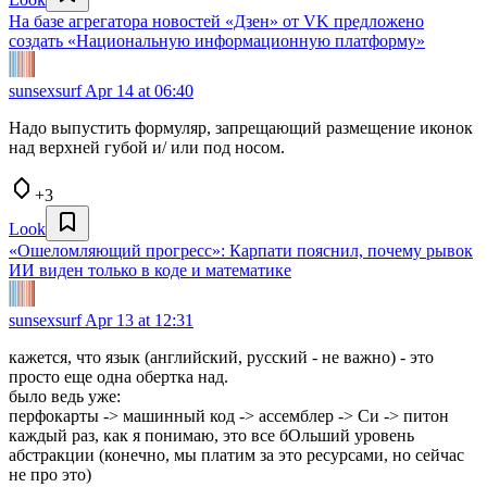
На базе агрегатора новостей «Дзен» от VK предложено
создать «Национальную информационную платформу»
sunsexsurf
Apr 14 at 06:40
Надо выпустить формуляр, запрещающий размещение иконок
над верхней губой и/ или под носом.
+3
Look
«Ошеломляющий прогресс»: Карпати пояснил, почему рывок
ИИ виден только в коде и математике
sunsexsurf
Apr 13 at 12:31
кажется, что язык (английский, русский - не важно) - это
просто еще одна обертка над.
было ведь уже:
перфокарты -> машинный код -> ассемблер -> Си -> питон
каждый раз, как я понимаю, это все бОльший уровень
абстракции (конечно, мы платим за это ресурсами, но сейчас
не про это)