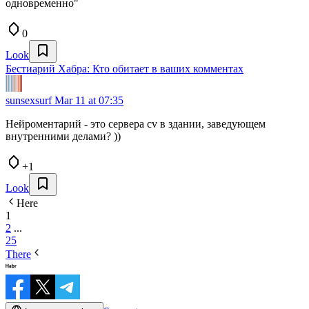
одновременно"
0
Look
Бестиарий Хабра: Кто обитает в ваших комментах
sunsexsurf
Mar 11 at 07:35
Нейроментарий - это сервера cv в здании, заведующем
внутренними делами? ))
+1
Look
Here
1
2
...
25
There