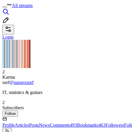
All streams
Login
2
Karma
surf
@sunsexsurf
IT, statistics & guitars
2
Subscribers
Follow
Profile
Articles
Posts
News
Comments
493
Bookmarks
463
Followers
Fol