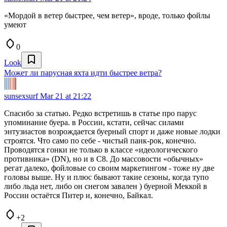
«Мордой в ветер быстрее, чем ветер», вроде, только фойлы
умеют
0
Look
Может ли парусная яхта идти быстрее ветра?
sunsexsurf
Mar 21 at 21:22
Спасибо за статью. Редко встретишь в статье про парус
упоминание буера. в России, кстати, сейчас силами
энтузиастов возрождается буерный спорт и даже новые лодки
строятся. Что само по себе - чистый панк-рок, конечно.
Проводятся гонки не только в классе «идеологического
противника» (DN), но и в С8. До массовости «обычных»
регат далеко, фойловые со своим маркетингом - тоже ну две
головы выше. Ну и плюс бывают такие сезоны, когда тупо
либо льда нет, либо он снегом завален ) буерной Меккой в
России остаётся Питер и, конечно, Байкал.
+2