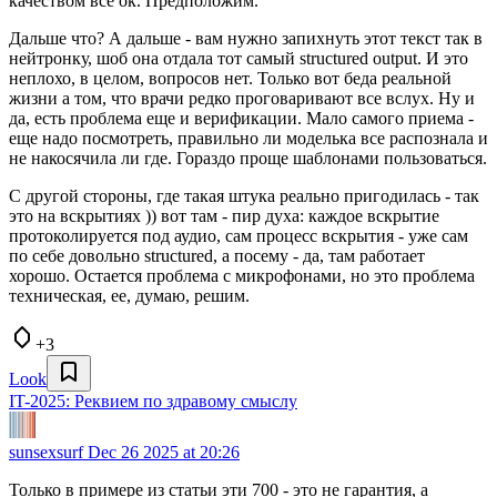
качеством все ок. Предположим.
Дальше что? А дальше - вам нужно запихнуть этот текст так в
нейтронку, шоб она отдала тот самый structured output. И это
неплохо, в целом, вопросов нет. Только вот беда реальной
жизни а том, что врачи редко проговаривают все вслух. Ну и
да, есть проблема еще и верификации. Мало самого приема -
еще надо посмотреть, правильно ли моделька все распознала и
не накосячила ли где. Гораздо проще шаблонами пользоваться.
С другой стороны, где такая штука реально пригодилась - так
это на вскрытиях )) вот там - пир духа: каждое вскрытие
протоколируется под аудио, сам процесс вскрытия - уже сам
по себе довольно structured, а посему - да, там работает
хорошо. Остается проблема с микрофонами, но это проблема
техническая, ее, думаю, решим.
+3
Look
IT-2025: Реквием по здравому смыслу
sunsexsurf
Dec 26 2025 at 20:26
Только в примере из статьи эти 700 - это не гарантия, а