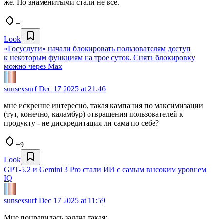
же. Но знаменитыми стали не все.
+1
Look
«Госуслуги» начали блокировать пользователям доступ
к некоторым функциям на трое суток. Снять блокировку
можно через Max
sunsexsurf
Dec 17 2025 at 21:46
мне искренне интересно, такая кампания по максимизации
(тут, конечно, каламбур) отвращения пользователей к
продукту - не дискредитация ли сама по себе?
+9
Look
GPT-5.2 и Gemini 3 Pro стали ИИ с самым высоким уровнем
IQ
sunsexsurf
Dec 17 2025 at 11:59
Мне понравилась задача такая: