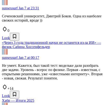
sunsexsurf
Jan 7 at 23:31
Сеченовский университет, Дмитрий Боков. Одна из наиболее
свежих историй, вроде ))
0
Look
«Через 3 года традиционной науки не останется из-за ИИ» —
физик Сабина Хоссенфельдер
sunsexsurf
Jan 7 at 00:17
Не умеет. Кажется, был такой тест: модельке дали разобрать
две задачи. Уровень - всерос по физике. Первая - известная, с
открытыми решениями, уже «известными интернету». Вторая
- новая, свежая. Результат понятен.
+14
Look
Хабр — Итоги 2025