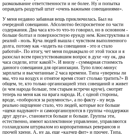
размазывание ответственности и не более. Ну и попытка
оправдать раздутый штат «очень важными совещаниями».
У меня недавно забавная вещь приключилась. Был на
очередной совещании. Абсолютно беспросветное по части
содержания. Два часа кто-то что-то говорил, но в основном -
больше болтал и поверхностную ерунду нем. Конструктива и
реалий - ноль. Куча людей вышла с чувством выполненного
долга, потому как «ходить на совещания - это и стало
работой». По итогу, чет меня поднакрыло от этой тоски и я
разослал всем присутствовавшим вопрос в духе «ну ок, два
часа сидели, итог какой?». И внизу - суммарная стоимость
данного совещания для организации. Тупо плюс-минус
зарплаты и высчитанные 2 часа времени. Типа «уверены ли
мы, что на воздух и отнятое время стоит столько тратить?» В
общем, те, кто только организацией этих совещаний и живет
(и чем народа больше, тем старым встречи круче), смотрят
теперь на меня как на врага народа. И, с одной стороны,
вроде, «поборолся за разумность», а по факту - ну ведь
реально ощущение стало, что людей, которые все больше
«щеки надувают» и самоорганизуются в группы «поддержки
друг друга», становится больше и больше. Группы эти,
естественно, имеют коллективное управление, управляются
голландским штурвалом из корпоративных реверансов и
прочей хрени. А, ну да, еще «калчер фит» и прочее. Типа,