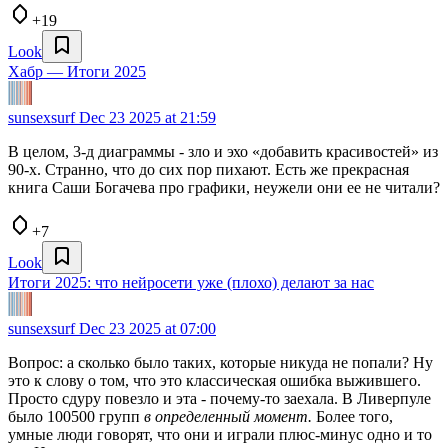
+19
Look
Хабр — Итоги 2025
sunsexsurf
Dec 23 2025 at 21:59
В целом, 3-д диаграммы - зло и эхо «добавить красивостей» из
90-х. Странно, что до сих пор пихают. Есть же прекрасная
книга Саши Богачева про графики, неужели они ее не читали?
+7
Look
Итоги 2025: что нейросети уже (плохо) делают за нас
sunsexsurf
Dec 23 2025 at 07:00
Вопрос: а сколько было таких, которые никуда не попали? Ну
это к слову о том, что это классическая ошибка выжившего.
Просто сдуру повезло и эта - почему-то заехала. В Ливерпуле
было 100500 групп
в определенный момент.
Более того,
умные люди говорят, что они и играли плюс-минус одно и то