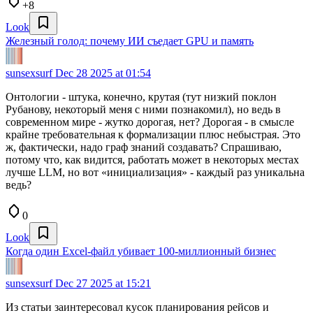
+8
Look
Железный голод: почему ИИ съедает GPU и память
sunsexsurf
Dec 28 2025 at 01:54
Онтологии - штука, конечно, крутая (тут низкий поклон
Рубанову, некоторый меня с ними познакомил), но ведь в
современном мире - жутко дорогая, нет? Дорогая - в смысле
крайне требовательная к формализации плюс небыстрая. Это
ж, фактически, надо граф знаний создавать? Спрашиваю,
потому что, как видится, работать может в некоторых местах
лучше LLM, но вот «инициализация» - каждый раз уникальна
ведь?
0
Look
Когда один Excel-файл убивает 100-миллионный бизнес
sunsexsurf
Dec 27 2025 at 15:21
Из статьи заинтересовал кусок планирования рейсов и