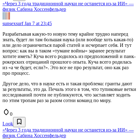
«Через 3 года традиционной науки не останется из-за ИИ» —
физик Сабина Хоссенфельдер
sunsexsurf
Jan 7 at 23:45
Разрабатывая какую-то новую тему крайне трудно наперед
знать, будет ли там большая наука (или вообще хоть какая-то)
или дело ограничиться парой статей и исчерпает себя. И тут
вопрос: как вы в таком «тумане войны» заранее результат
хотите иметь? Куча всего родилось из предположений и панк-
рокерских отрицаний прошлого опыта. Куча всего родилась
из «а че будет, если?». Это все не про результат, оно как раз
про процесс.
Другое дело, что в науке есть и такая проблема: гранты дают
за результаты, это да. Печаль этого в том, что тупиковые ветки
исследований почти не публикуются, что заставляет ходить
по этим тропам раз за разом сотни команд по миру.
0
Look
«Через 3 года традиционной науки не останется из-за ИИ» —
физик Сабина Хоссенфельдер