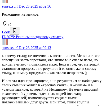
sunsexsurf
Dec 28 2025 at 02:56
Роскошное, нетленное.
+2
Look
IT-2025: Реквием по здравому смыслу
sunsexsurf
Dec 28 2025 at 02:13
к своему стыду, не поменялось почти ничего. Меня на такие
совещания звать перестали, что лично мне спасло часы, но
концептуально - поменялось мало. Беда в том, что метрикой
становится процесс, а не результат (( и, опять же, к своему
стыду, я не могу придумать - как что-то исправить ((
И вот эта идея про «процесс, а не результат - я ее наблюдаю у
своих бывших коллег в «красном банке», в «синем» и в
«самом главном, который на Неглинке». Не очень высокий
технический уровень отдельных людей (все чаще
руководителей) компенсируется социальными
поглаживаниями друг друга. При этом, такие группы