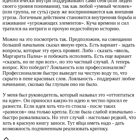
идеологически внутри поддерживают сами себя (или людей
своего уровня понимания), так как любой «умный человек»
(или группа, не суть) сразу же воспринимаются как внешняя
угроза. Логичным действием становится внутренняя борьба и
изживание «угрожающих элементов». Куча времени и сил
тратился на интриги и прочую недостойную историю.
Можно на это посмотреть так. Предположим, на совещании
большой начальник сказал явную ересь. Есть вариант - задать
вопросы, которые эту ересь проявят. Либо - сказать «яволь,
Маргарита Пална» и побежать исполнять. Есть еще вариант
«сказать, но не при всех», но это частный случай. А теперь
вопрос. Кто победит? Лояльность или профессионализм?
Профессионализм быстро выведет на чистую воду то, что
скрыто в пене красивых слов. Лояльность - поддержит любое
начинание, сколько бы глупым оно ни было.
У меня был руководитель, который называл это «оттоптаться
на идее». Он приносил какую-то идею и честно просил ее
разнести. Если идея хоть что-то стоила - после таких
«разносов» она только крепла. Если была слабой изначально -
быстро разваливалась. Но этот случай - настолько редкий, что
хоть в красную книгу заноси. Тут яйца иметь надо - дать
возможность подчиненным реализовать критику.