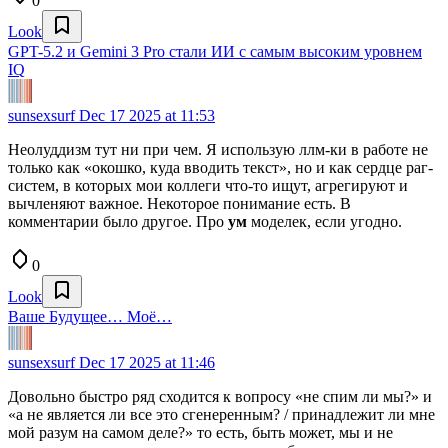
0
Look
GPT-5.2 и Gemini 3 Pro стали ИИ с самым высоким уровнем
IQ
sunsexsurf
Dec 17 2025 at 11:53
Неолуддизм тут ни при чем. Я использую ллм-ки в работе не
только как «окошко, куда вводить текст», но и как сердце раг-
систем, в которых мои коллеги что-то ищут, агрегируют и
вычленяют важное. Некоторое понимание есть. В
комментарии было другое. Про
ум
моделек, если угодно.
0
Look
Ваше Будущее… Моё…
sunsexsurf
Dec 17 2025 at 11:46
Довольно быстро ряд сходится к вопросу «не спим ли мы?» и
«а не является ли все это сгенеренным? / принадлежит ли мне
мой разум на самом деле?» то есть, быть может, мы и не