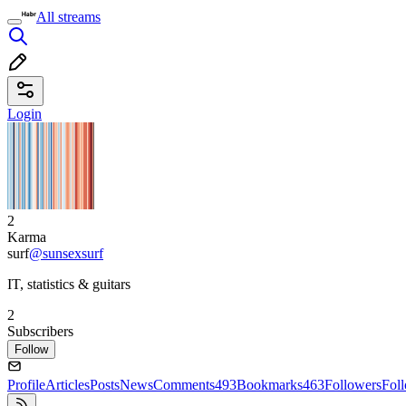
All streams
Login
2
Karma
surf
@sunsexsurf
IT, statistics & guitars
2
Subscribers
Follow
Profile
Articles
Posts
News
Comments
493
Bookmarks
463
Followers
Fol