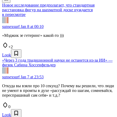
Новое исследование предполагает, что стандартная
расстановка фигур на шахматной доске нуждается
в пересмотре
sunsexsurf
Jan 8 at 00:10
«Мэджик зе гетеринг» какой-то )))
+2
Look
«Через 3 года традиционной науки не останется из-за ИИ» —
физик Сабина Хоссенфельдер
sunsexsurf
Jan 7 at 23:53
Откуда вы взяли про 10 секунд? Почему вы решили, что люди
не умеют в промты в духе «рассуждай по шагам, сомневайся,
переспрашивай сам себя» и т.д.?
0
Look