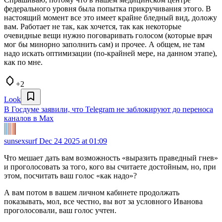
федерального уровня была попытка прикручивания этого. В
настоящий момент все это имеет крайне бледный вид, доложу
вам. Работает не так, как хочется, так как некоторые
очевидные вещи нужно поговаривать голосом (которые врач
мог бы минорно заполнить сам) и прочее. А общем, не там
надо искать оптимизации (по-крайней мере, на данном этапе),
как по мне.
+2
Look
В Госдуме заявили, что Telegram не заблокируют до переноса
каналов в Мах
sunsexsurf
Dec 24 2025 at 01:09
Что мешает дать вам возможность «выразить праведный гнев»
и проголосовать за того, кого вы считаете достойным, но, при
этом, посчитать ваш голос «как надо»?
А вам потом в вашем личном кабинете продолжать
показывать, мол, все честно, вы вот за условного Иванова
проголосовали, ваш голос учтен.