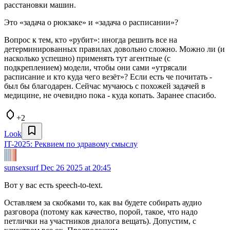
расстановки машин.
Это «задача о рюкзаке» и «задача о расписании»?
Вопрос к тем, кто «рубит»: иногда решить все на
детерминированных правилах довольно сложно. Можно ли (и
насколько успешно) применять тут агентные (с
подкреплением) модели, чтобы они сами «утрясали
расписание и кто куда чего везёт»? Если есть че почитать -
был бы благодарен. Сейчас мучаюсь с похожей задачей в
медицине, не очевидно пока - куда копать. Заранее спасибо.
+2
Look
IT-2025: Реквием по здравому смыслу
sunsexsurf
Dec 26 2025 at 20:45
Вот у вас есть speech-to-text.
Оставляем за скобками то, как вы будете собирать аудио
разговора (потому как качество, порой, такое, что надо
петлички на участников диалога вещать). Допустим, с