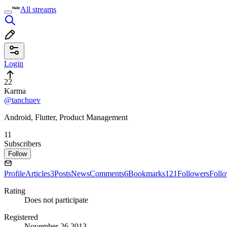
All streams
Login
22
Karma
@tanchuev
Android, Flutter, Product Management
11
Subscribers
Follow
Profile
Articles
3
Posts
News
Comments
6
Bookmarks
121
Followers
Foll
Rating
Does not participate
Registered
November 26 2013