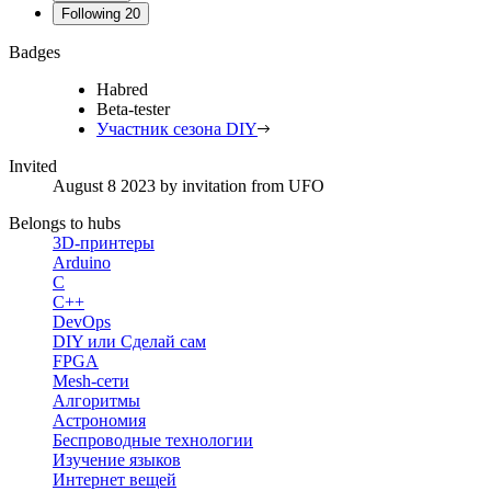
Following
20
Badges
Habred
Beta-tester
Участник сезона DIY
Invited
August 8 2023
by invitation from
UFO
Belongs to hubs
3D-принтеры
Arduino
C
C++
DevOps
DIY или Сделай сам
FPGA
Mesh-сети
Алгоритмы
Астрономия
Беспроводные технологии
Изучение языков
Интернет вещей