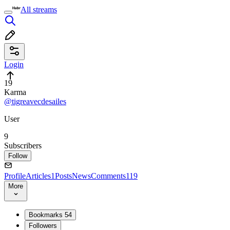
All streams
Login
19
Karma
@tigreavecdesailes
User
9
Subscribers
Follow
Profile
Articles
1
Posts
News
Comments
119
More
Bookmarks
54
Followers