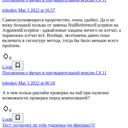
tohodov
Mar 3 2022 at 16:57
Самоисполняющееся пророчество, очень удобно. Да и не
вижу большой пользы от замены NullReferenceException на
ArgumentException - аджайловые пацаны ничего не кэтчат, а
параноики кэтчат всё. Вообще, эксепшены давно пока
включить в сигнатуру метода, тогда бы было меньше всего
проблем.
0
Look
Поговорим о фичах в предварительной версии C# 11
tohodov
Mar 3 2022 at 06:18
А в чем польза рантайм проверки на null при наличии
возможности проверки перед компиляцией?
0
Look
Тест: подходит ли тебе удаленка (не фриланс!)?