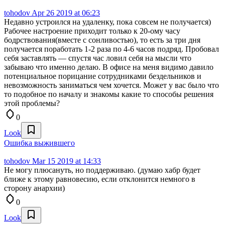
tohodov
Apr 26 2019 at 06:23
Недавно устроился на удаленку, пока совсем не получается)
Рабочее настроение приходит только к 20-ому часу
бодрствования(вместе с сонливостью), то есть за три дня
получается поработать 1-2 раза по 4-6 часов подряд. Пробовал
себя заставлять — спустя час ловил себя на мысли что
забываю что именно делаю. В офисе на меня видимо давило
потенциальное порицание сотрудниками бездельников и
невозможность заниматься чем хочется. Может у вас было что
то подобное по началу и знакомы какие то способы решения
этой проблемы?
0
Look
Ошибка выжившего
tohodov
Mar 15 2019 at 14:33
Не могу плюсануть, но поддерживаю. (думаю хабр будет
ближе к этому равновесию, если отклонится немного в
сторону анархии)
0
Look