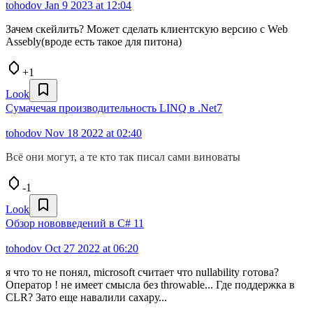
tohodov
Jan 9 2023 at 12:04
Зачем скейлить? Может сделать клиентскую версию с Web
Assebly(вроде есть такое для питона)
+1
Look
Сумачечая производительность LINQ в .Net7
tohodov
Nov 18 2022 at 02:40
Всё они могут, а те кто так писал сами виноваты
-1
Look
Обзор нововведений в C# 11
tohodov
Oct 27 2022 at 06:20
я что то не понял, microsoft считает что nullability готова?
Оператор ! не имеет смысла без throwable... Где поддержка в
CLR? Зато еще навалили сахару...