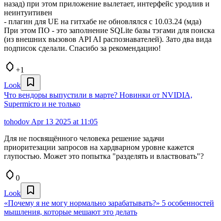
назад) при этом приложение вылетает, интерфейс уродлив и
неинтуитивен
- плагин для UE на гитхабе не обновлялся с 10.03.24 (мда)
При этом ПО - это заполнение SQLite базы тэгами для поиска
(из внешних вызовов API AI распознавателей). Зато два вида
подписок сделали. Спасибо за рекомендацию!
+1
Look
Что вендоры выпустили в марте? Новинки от NVIDIA,
Supermicro и не только
tohodov
Apr 13 2025 at 11:05
Для не посвящённого человека решение задачи
приоритезации запросов на хардварном уровне кажется
глупостью. Может это попытка "разделять и властвовать"?
0
Look
«Почему я не могу нормально зарабатывать?» 5 особенностей
мышления, которые мешают это делать