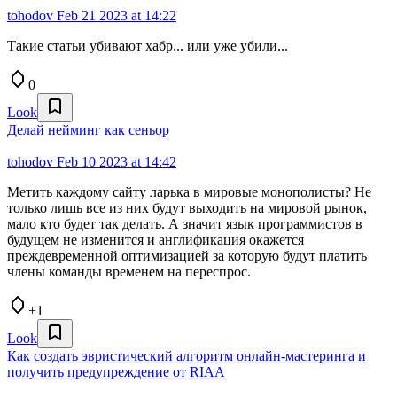
tohodov
Feb 21 2023 at 14:22
Такие статьи убивают хабр... или уже убили...
0
Look
Делай нейминг как сеньор
tohodov
Feb 10 2023 at 14:42
Метить каждому сайту ларька в мировые монополисты? Не
только лишь все из них будут выходить на мировой рынок,
мало кто будет так делать. А значит язык программистов в
будущем не изменится и англификация окажется
преждевременной оптимизацией за которую будут платить
члены команды временем на переспрос.
+1
Look
Как создать эвристический алгоритм онлайн-мастеринга и
получить предупреждение от RIAA