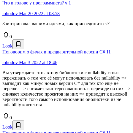
Что в голове у программиста? ч.1
tohodov
Mar 20 2022 at 08:58
Заинтриговал вашими идеями, как присоединиться?
0
Look
Поговорим о фичах в предварительной версии C# 11
tohodov
Mar 3 2022 at 18:46
Вы утверждаете что автору библиотеки с nullability стоит
переживать о том что её могут использовать без nullability =>
выглядит как минус новых версий C# для тех кто еще не
перешел => снижает заинтересованность в переходе на них =>
снижает количество проектов на них => приводит к высокой
вероятности того самого использования библиотеки из не
nullability контекста
0
Look
Поговорим о фичах в предварительной версии C# 11