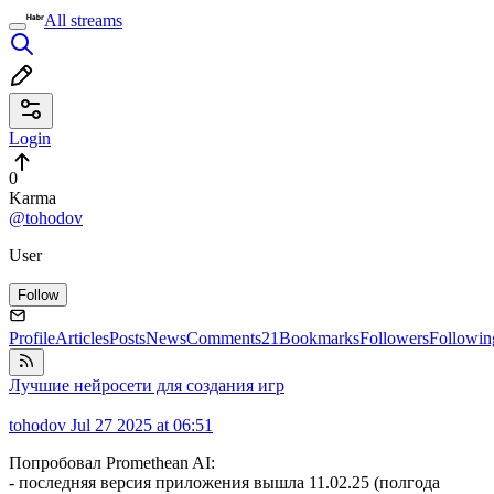
All streams
Login
0
Karma
@tohodov
User
Follow
Profile
Articles
Posts
News
Comments
21
Bookmarks
Followers
Followin
Лучшие нейросети для создания игр
tohodov
Jul 27 2025 at 06:51
Попробовал Promethean AI:
- последняя версия приложения вышла 11.02.25 (полгода