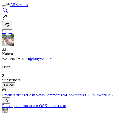
All streams
Login
33
Karma
Величко Антон
@tonyvelichko
User
2
Subscribers
Follow
Profile
Articles
2
Posts
News
Comments
26
Bookmarks
156
Followers
Fol
Блокировка экрана в OSX по хоткею