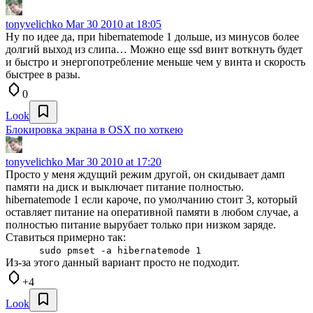
tonyvelichko
Mar 30 2010 at 18:05
Ну по идее да, при hibernatemode 1 дольше, из минусов более
долгий выход из слипа… Можно еще ssd винт воткнуть будет
и быстро и энергопотребление меньше чем у винта и скорость
быстрее в разы.
0
Look
Блокировка экрана в OSX по хоткею
tonyvelichko
Mar 30 2010 at 17:20
Просто у меня ждущий режим другой, он скидывает дамп
памяти на диск и выключает питание полностью.
hibernatemode 1 если кароче, по умолчанию стоит 3, который
оставляет питание на оперативной памяти в любом случае, а
полностью питание вырубает только при низком заряде.
Ставиться примерно так:
sudo pmset -a hibernatemode 1
Из-за этого данный вариант просто не подходит.
+4
Look