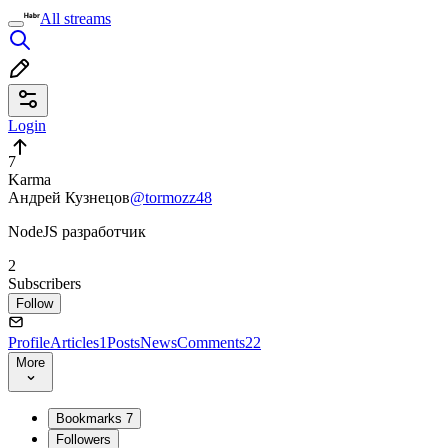
All streams
Login
7
Karma
Андрей Кузнецов
@tormozz48
NodeJS разработчик
2
Subscribers
Follow
Profile
Articles
1
Posts
News
Comments
22
More
Bookmarks
7
Followers