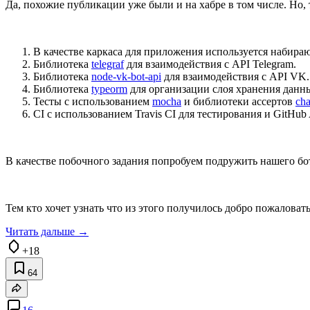
Да, похожие публикации уже были и на хабре в том числе. Но, т
В качестве каркаса для приложения используется набир
Библиотека
telegraf
для взаимодействия с API Telegram.
Библиотека
node-vk-bot-api
для взаимодействия с API VK.
Библиотека
typeorm
для организации слоя хранения данн
Тесты с использованием
mocha
и библиотеки ассертов
cha
CI с использованием Travis CI для тестирования и GitHub 
В качестве побочного задания попробуем подружить нашего бот
Тем кто хочет узнать что из этого получилось добро пожаловать
Читать дальше →
+18
64