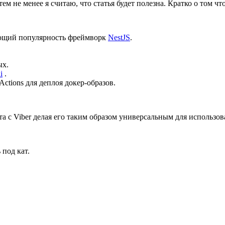
ем не менее я считаю, что статья будет полезна. Кратко о том чт
ающий популярность фреймворк
NestJS
.
ых.
i
.
Actions для деплоя докер-образов.
а с Viber делая его таким образом универсальным для использо
 под кат.