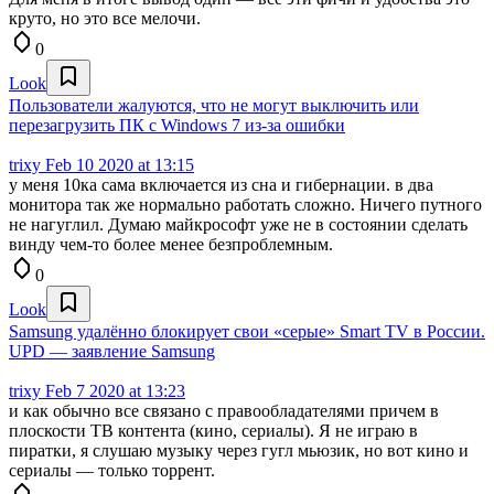
круто, но это все мелочи.
0
Look
Пользователи жалуются, что не могут выключить или
перезагрузить ПК с Windows 7 из-за ошибки
trixy
Feb 10 2020 at 13:15
у меня 10ка сама включается из сна и гибернации. в два
монитора так же нормально работать сложно. Ничего путного
не нагуглил. Думаю майкрософт уже не в состоянии сделать
винду чем-то более менее безпроблемным.
0
Look
Samsung удалённо блокирует свои «серые» Smart TV в России.
UPD — заявление Samsung
trixy
Feb 7 2020 at 13:23
и как обычно все связано с правообладателями причем в
плоскости ТВ контента (кино, сериалы). Я не играю в
пиратки, я слушаю музыку через гугл мьюзик, но вот кино и
сериалы — только торрент.