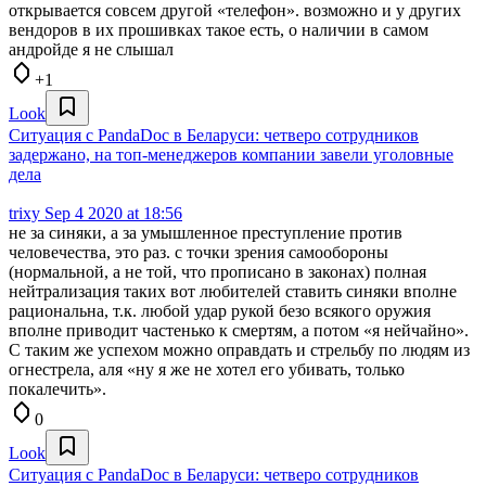
открывается совсем другой «телефон». возможно и у других
вендоров в их прошивках такое есть, о наличии в самом
андройде я не слышал
+1
Look
Ситуация с PandaDoc в Беларуси: четверо сотрудников
задержано, на топ-менеджеров компании завели уголовные
дела
trixy
Sep 4 2020 at 18:56
не за синяки, а за умышленное преступление против
человечества, это раз. с точки зрения самообороны
(нормальной, а не той, что прописано в законах) полная
нейтрализация таких вот любителей ставить синяки вполне
рациональна, т.к. любой удар рукой безо всякого оружия
вполне приводит частенько к смертям, а потом «я нейчайно».
С таким же успехом можно оправдать и стрельбу по людям из
огнестрела, аля «ну я же не хотел его убивать, только
покалечить».
0
Look
Ситуация с PandaDoc в Беларуси: четверо сотрудников