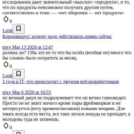
исследования дают значительный «выхлоп» «продукта», и то,
что их продукты невозможно получать другим путем,
соответственно и тезис — «нет оборонки — нет продукта»
0
Look
Коронавирус: почему надо действовать прямо сейчас
trixy
Mar 13 2020 at 12:47
должна ли? 150к это не то что бы особо (вообще не) много что
бы сложно было потратить за месяц.
0
Look
2 года в IT, что происходит с джуном веб-разработчиком
trixy
Mar 6 2020 at 16:53
ну вечный джун не подразумевает что он вечно говнокодит.
Просто он не знает ничего кроме пары фреймворков и не
интересуется (нету времени\желания) новыми вещами. Для
таких всегда есть места, все таки легаси никуда не пропадет, а
молодежь туда не затянешь.
0