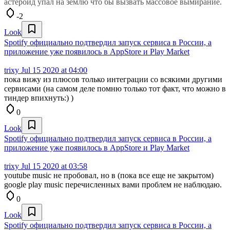
астеройд упал на землю что бы вызвать массовое вымирание.
-2
Look
Spotify официально подтвердил запуск сервиса в России, а
приложение уже появилось в AppStore и Play Market
trixy
Jul 15 2020 at 04:00
пока вижу из плюсов только интеграции со всякими другими
сервисами (на самом деле помню только тот факт, что можно в
тиндер впихнуть:) )
0
Look
Spotify официально подтвердил запуск сервиса в России, а
приложение уже появилось в AppStore и Play Market
trixy
Jul 15 2020 at 03:58
youtube music не пробовал, но в (пока все еще не закрытом)
google play music перечисленных вами проблем не наблюдаю.
0
Look
Spotify официально подтвердил запуск сервиса в России, а