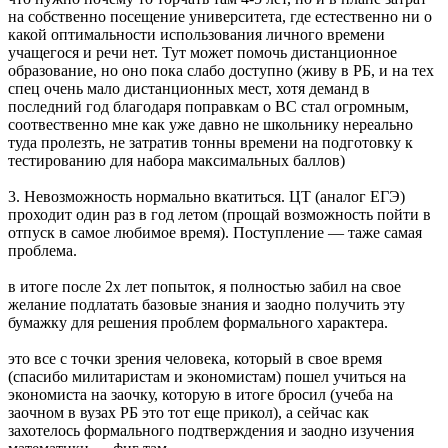
на собственно посещение университета, где естественно ни о
какой оптимальности использования личного времени
учащегося и речи нет. Тут может помочь дистанционное
образование, но оно пока слабо доступно (живу в РБ, и на тех
спец очень мало дистанционных мест, хотя деманд в
последний год благодаря поправкам о ВС стал огромным,
соотвественно мне как уже давно не школьнику нереально
туда пролезть, не затратив тонны времени на подготовку к
тестированию для набора максимальных баллов)
3. Невозможность нормально вкатиться. ЦТ (аналог ЕГЭ)
проходит один раз в год летом (прощай возможность пойти в
отпуск в самое любимое время). Поступление — таже самая
проблема.
в итоге после 2х лет попыток, я полностью забил на свое
желание подлатать базовые знания и заодно получить эту
бумажку для решения проблем формального характера.
это все с точки зрения человека, который в свое время
(спасибо милитаристам и экономистам) пошел учиться на
экономиста на заочку, которую в итоге бросил (учеба на
заочном в вузах РБ это тот еще прикол), а сейчас как
захотелось формального подтверждения и заодно изучения