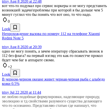
trixy
Aug 8 2020 at 22:48
вот что-то подумал про сервис воркеры и не могу представить
возникшей задачи\проблемы при которой я бы дольше чем 5
минут гуглил что бы понять что вот оно, то что надо.
0
Look
Непрохождение вызова по номеру 112 на телефоне Xiaomi
Redmi Note 5
trixy
Aug 8 2020 at 20:39
одно не могу понять, а зачем оператору сбрасывать звонок в
112 без флага? на первый взгляд это как-то пожестче прокол
будет чем баг в аппарате сяоми.
+2
Look
В черном-черном океане живет черная-черная рыба с альбедо
кожи 0.5%
trixy
Jul 22 2020 at 11:44
не люблю подобные формулировки, наделяющие природу,
эволюцию и тд свойствами разумного существа делающего
что-то осознанно. Представляю статью где напишут, что