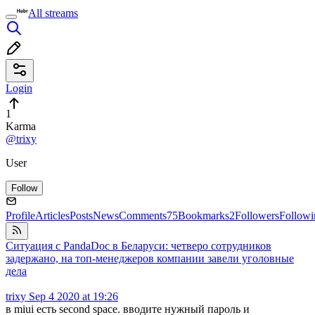
All streams
Login
1
Karma
@trixy
User
Follow
Profile
Articles
Posts
News
Comments
75
Bookmarks
2
Followers
Followi
Ситуация с PandaDoc в Беларуси: четверо сотрудников
задержано, на топ-менеджеров компании завели уголовные
дела
trixy
Sep 4 2020 at 19:26
в miui есть second space. вводите нужный пароль и