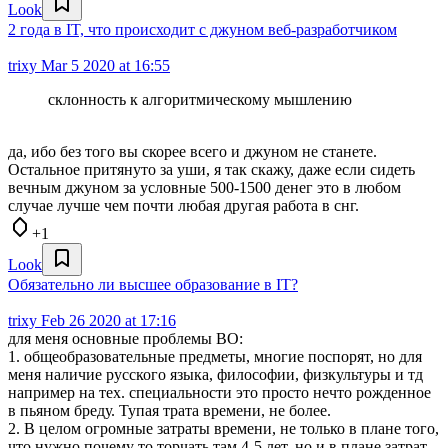
Look
2 года в IT, что происходит с джуном веб-разработчиком
trixy
Mar 5 2020 at 16:55
склонность к алгоритмическому мышлению
да, ибо без того вы скорее всего и джуном не станете.
Остальное притянуто за уши, я так скажу, даже если сидеть
вечным джуном за условные 500-1500 денег это в любом
случае лучше чем почти любая другая работа в снг.
+1
Look
Обязательно ли высшее образование в IT?
trixy
Feb 26 2020 at 17:16
для меня основные проблемы ВО:
1. общеобразовательные предметы, многие поспорят, но для
меня наличие русского языка, философии, физкультуры и тд
например на тех. специальности это просто нечто рожденное
в пьяном бреду. Тупая трата времени, не более.
2. В целом огромные затраты времени, не только в плане того,
что нужно почему то торчать там 4-5 лет, но и в плане затрат