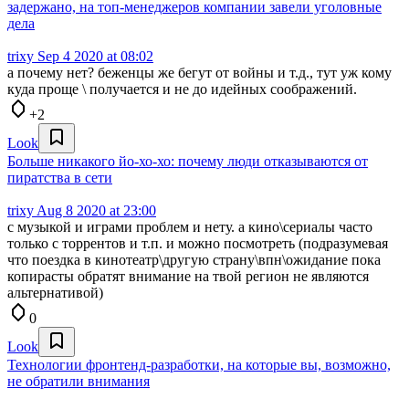
задержано, на топ-менеджеров компании завели уголовные
дела
trixy
Sep 4 2020 at 08:02
а почему нет? беженцы же бегут от войны и т.д., тут уж кому
куда проще \ получается и не до идейных соображений.
+2
Look
Больше никакого йо-хо-хо: почему люди отказываются от
пиратства в сети
trixy
Aug 8 2020 at 23:00
с музыкой и играми проблем и нету. а кино\сериалы часто
только с торрентов и т.п. и можно посмотреть (подразумевая
что поездка в кинотеатр\другую страну\впн\ожидание пока
копирасты обратят внимание на твой регион не являются
альтернативой)
0
Look
Технологии фронтенд-разработки, на которые вы, возможно,
не обратили внимания