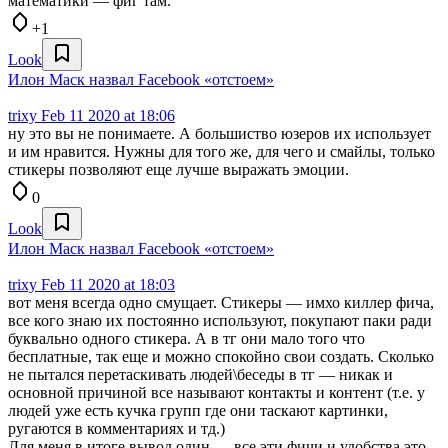
математики — фиг там.
+1
Look
Илон Маск назвал Facebook «отстоем»
trixy
Feb 11 2020 at 18:06
ну это вы не понимаете. А большиство юзеров их использует
и им нравится. Нужны для того же, для чего и смайлы, только
стикеры позволяют еще лучше выражать эмоции.
0
Look
Илон Маск назвал Facebook «отстоем»
trixy
Feb 11 2020 at 18:03
вот меня всегда одно смущает. Стикеры — имхо киллер фича,
все кого знаю их постоянно используют, покупают паки ради
буквально одного стикера. А в тг они мало того что
бесплатные, так еще и можно спокойно свои создать. Сколько
не пытался перетаскивать людей\беседы в тг — никак и
основной причиной все называют контакты и контент (т.е. у
людей уже есть кучка групп где они таскают картинки,
ругаются в комментариях и тд.)
Для меня в итоге вывод один — все эти фичи и удобства это