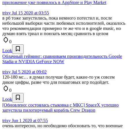
приложение уже появилось в AppStore и Play Market
trixy
Jul 15 2020 at 03:55
в рб тоже запустились, пока немного потестил и, после
небольшой выборки части любимых исполнителей, оказалось
что рекоммендации примерно те же что и в google music, но
думаю взять триал и поюзать месяц сравнить в целом
0
Look
Облачный гейминг: сравниваем производительность Google
Stadia и NVIDIA GeForce NOW
trixy
Jul 5 2020 at 09:02
120-180 мс… я думал получше будет, какие-то уж совсем
дикие цифры, разве что для пошаговых игр подойдет.
0
Look
[Обновлено: состоялась стыковка с МКС] SpaceX успешно
запустила пилотируемый корабль Crew Dragon
trixy
Jun 1 2020 at 07:55
очень интересно, но необходимо обосновать то, что военные