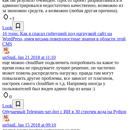
как бы результат очевиден. Просто проект разрабатывался и
администрировался недостаточно качественно, возможно из
за экономии средств, а возможно (любая другая причина).
+3
Look
16 тонн. Как я спасал гибнущий под нагрузкой сайт на
WordPress, имея весьма поверхностные знания в области этой
CMS
unStaiL
Jan 21 2018 at 11:10
еще можно cloudflare подключить попробовать на какое то
время пока не придумаете лучшее решение, он частично
может помочь распределить нагрузку. правда там могут
повылазить другие проблемы, все зависит от плагинов,
настроек самого cloudflare и т.д. Например иногда у
пользователей был виден админ бар из кеша :)
0
Look
Обучаемый Telegram чат-бот с ИИ в 30 строчек кода на Python
unStaiL
Jan 15 2018 at 09:10