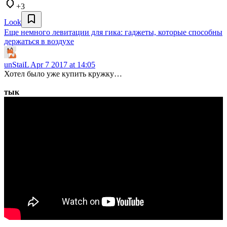
+3
Look
Еще немного левитации для гика: гаджеты, которые способны
держаться в воздухе
unStaiL
Apr 7 2017 at 14:05
Хотел было уже купить кружку…
тык