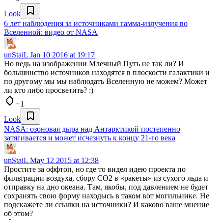
Look
6 лет наблюдения за источниками гамма-излучения во
Вселенной: видео от NASA
unStaiL
Jan 10 2016 at 19:17
Но ведь на изображении Млечный Путь не так ли? И
большинство источников находятся в плоскости галактики и
по другому мы мы наблюдать Вселенную не можем? Может
ли кто либо просветить? :)
+1
Look
NASA: озоновая дыра над Антарктикой постепенно
затягивается и может исчезнуть к концу 21-го века
unStaiL
May 12 2015 at 12:38
Простите за оффтоп, но где то видел идею проекта по
фильтрации воздуха, сбору СО2 в «ракеты» из сухого льда и
отправку на дно океана. Там, якобы, под давлением не будет
сохранять свою форму находысь в таком вот могильнике. Не
подскажете ли ссылки на источники? И каково ваше мнение
об этом?