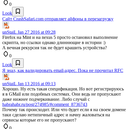
0
Look
Сайт CrashSafari.com отправляет айфоны в перезагрузку
unStaiL
Jan 27 2016 at 09:28
Firefox на Mint и на nexus 5 просто остановил выполнение
скрипта, но ссылки однако длиннющие в истории :)
А вечная рекурсия так не будет крашить устройства?
0
Look
Я знал, как валидировать email-адрес. Пока не прочитал RFC
unStaiL
Jan 13 2016 at 09:13
Хорошо. Ну есть такая спецификация. Но вот регистрируюсь
я в GMail или подобных системах. Они ведь не пропускают
даже нижнее подчеркивание. Либо случай с
habrahabr.ru/post/274985/#comment_8736743
Почему так происходит. Или что будет если я на своем домене
таки сделаю нетипичный адрес и начну жаловаться на
сервисы которые его не пропускают?
0