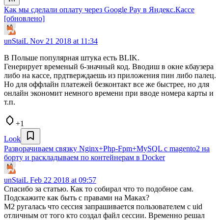
Как мы сделали оплату через Google Pay в Яндекс.Кассе
[обновлено]
unStaiL
Nov 21 2018 at 11:34
В Польше популярная штука есть BLIK.
Генерирует временый 6-значный код. Вводиш в окне кбаузера
либо на кассе, прдтверждаешь из приложения пин либо палец.
Но для оффлайн платежей безконтакт все же быстрее, но для
онлайн экономит немного времени при вводе номера карты и
т.п.
+1
Look
Разворачиваем связку Nginx+Php-Fpm+MySQL с magento2 на
борту и раскладываем по контейнерам в Docker
unStaiL
Feb 22 2018 at 09:57
Спасибо за статью. Как то собирал что то подобное сам.
Подскажите как быть с правами на Маках?
M2 ругалась что сессия запрашивается пользователем с uid
отличным от того кто создал файл сессии. Временно решал