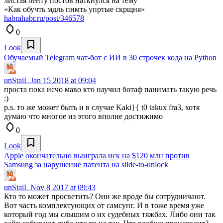
листая ленту постов наткнулся на тему
«Как обучть мдль пнмть упртые скрщня»
habrahabr.ru/post/346578
0
Look
Обучаемый Telegram чат-бот с ИИ в 30 строчек кода на Python
unStaiL
Jan 15 2018 at 09:04
проста пока исчо маво кто научил ботаф панимать такую речь
:)
p.s. то же может быть и в случае Kaki}{ t0 takux fra3, хотя
думаю что многое из этого вполне достижимо
0
Look
Apple окончательно выиграла иск на $120 млн против
Samsung за нарушение патента на slide-to-unlock
unStaiL
Nov 8 2017 at 09:43
Кто то может просветить? Они же вроде бы сотрудничают.
Вот часть комплектующих от самсунг. И в тоже время уже
который год мы слышим о их судебных тяжбах. Либо они так