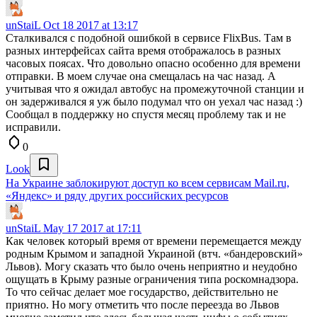
unStaiL
Oct 18 2017 at 13:17
Сталкивался с подобной ошибкой в сервисе FlixBus. Там в
разных интерфейсах сайта время отображалось в разных
часовых поясах. Что довольно опасно особенно для времени
отправки. В моем случае она смещалась на час назад. А
учитывая что я ожидал автобус на промежуточной станции и
он задерживался я уж было подумал что он уехал час назад :)
Сообщал в поддержку но спустя месяц проблему так и не
исправили.
0
Look
На Украине заблокируют доступ ко всем сервисам Mail.ru,
«Яндекс» и ряду других российских ресурсов
unStaiL
May 17 2017 at 17:11
Как человек который время от времени перемещается между
родным Крымом и западной Украиной (втч. «бандеровский»
Львов). Могу сказать что было очень неприятно и неудобно
ощущать в Крыму разные ограничения типа роскомнадзора.
То что сейчас делает мое государство, действительно не
приятно. Но могу отметить что после переезда во Львов