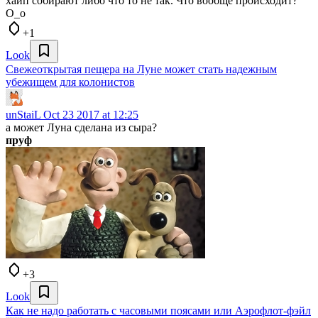
хайп собирают либо что то не так. Что вообще происходит?
O_o
+1
Look
Свежеоткрытая пещера на Луне может стать надежным
убежищем для колонистов
unStaiL
Oct 23 2017 at 12:25
а может Луна сделана из сыра?
пруф
+3
Look
Как не надо работать с часовыми поясами или Аэрофлот-фэйл