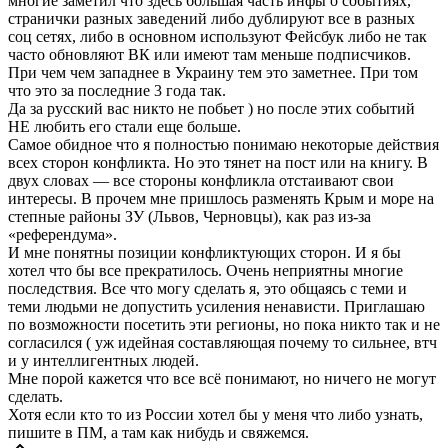
многие заметил что здесь большая часть инфы о событиях,
странички разных заведений либо дублируют все в разных
соц сетях, либо в основном используют Фейсбук либо не так
часто обновляют ВК или имеют там меньше подписчиков.
При чем чем западнее в Украину тем это заметнее. При том
что это за последние 3 года так.
Да за русский вас никто не побьет ) но после этих событий
НЕ любить его стали еще больше.
Самое обидное что я полностью понимаю некоторые действия
всех сторон конфликта. Но это тянет на пост или на книгу. В
двух словах — все стороны конфликла отстаивают свои
интересы. В прочем мне пришлось разменять Крым и море на
степные районы ЗУ (Львов, Черновцы), как раз из-за
«референдума».
И мне понятны позиции конфликтующих сторон. И я бы
хотел что бы все прекратилось. Очень неприятны многие
последствия. Все что могу сделать я, это общаясь с теми и
теми людьми не допустить усиления ненависти. Приглашаю
по возможности посетить эти регионы, но пока никто так и не
согласился ( уж идейная составляющая почему то сильнее, втч
и у интеллигентных людей.
Мне порой кажется что все всё понимают, но ничего не могут
сделать.
Хотя если кто то из России хотел бы у меня что либо узнать,
пишите в ПМ, а там как нибудь и свяжемся.