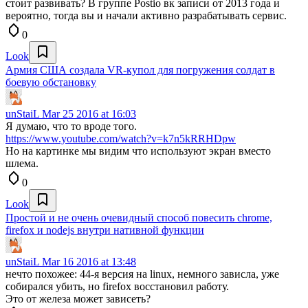
стоит развивать? В группе Postio вк записи от 2013 года и
вероятно, тогда вы и начали активно разрабатывать сервис.
0
Look
Армия США создала VR-купол для погружения солдат в
боевую обстановку
unStaiL
Mar 25 2016 at 16:03
Я думаю, что то вроде того.
https://www.youtube.com/watch?v=k7n5kRRHDpw
Но на картинке мы видим что используют экран вместо
шлема.
0
Look
Простой и не очень очевидный способ повесить chrome,
firefox и nodejs внутри нативной функции
unStaiL
Mar 16 2016 at 13:48
нечто похожее: 44-я версия на linux, немного зависла, уже
собирался убить, но firefox восстановил работу.
Это от железа может зависеть?