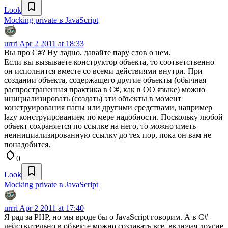
Look
Mocking private в JavaScript
urrri
Apr 2 2011 at 18:33
Вы про С#? Ну ладно, давайте пару слов о нем.
Если вы вызываете конструктор объекта, то соответственно
он исполнится вместе со всеми действиями внутри. При
создании объекта, содержащего другие объекты (обычная
распространенная практика в С#, как в ОО языке) можно
инициализировать (создать) эти объекты в момент
конструирования папы или другими средствами, например
lazy конструированием по мере надобности. Поскольку любой
объект сохраняется по ссылке на него, то можно иметь
неинициализированную ссылку до тех пор, пока он вам не
понадобится.
0
Look
Mocking private в JavaScript
urrri
Apr 2 2011 at 17:40
Я рад за PHP, но мы вроде бы о JavaScript говорим. А в С#
действительно в объекте можно создавать все, включая другие