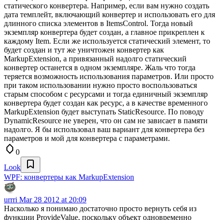
статического конвертера. Например, если вам нужно создать
дата темплейт, включающий конвертер и использовать его для
длинного списка элементов в ItemsControl. Тогда новый
экземпляр конвертера будет создан, а главное прикреплен к
каждому Item. Если же используется статический элемент, то
будет создан и тут же уничтожен конвертер как
MarkupExtension, а привязанный надолго статический
конвертер останется в одном экземпляре. Жаль что тогда
теряется возможность использования параметров. Или просто
при таком использовании нужно просто воспользоваться
старым способом с ресурсами и тогда единичный экземпляр
конвертера будет создан как ресурс, а в качестве временного
MarkupExtension будет выступать StaticResource. По поводу
DynamicResource не уверен, что он сам не зависает в памяти
надолго. Я бы использовал ваш вариант для конвертера без
параметров и мой для конвертера с параметрами.
0
Look
WPF: конвертеры как MarkupExtension
urrri
Mar 28 2012 at 20:09
Насколько я понимаю достаточно просто вернуть себя из
функции ProvideValue, поскольку объект одновременно