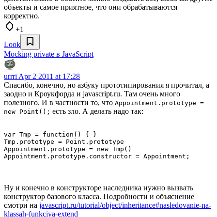
объекты и самое приятное, что они обрабатываются
корректно.
+1
Look
Mocking private в JavaScript
urrri
Apr 2 2011 at 17:28
Спасибо, конечно, но азбуку прототипирования я прочитал, а
заодно и Кроукфорда и javascript.ru. Там очень много
полезного. И в частности то, что
Appointment.prototype =
есть зло. А делать надо так:
new Point();
var Tmp = function() { }

Tmp.prototype = Point.prototype

Appointment.prototype = new Tmp()

Ну и конечно в конструкторе наследника нужно вызвать
конструктор базового класса. Подробности и объяснение
смотри на
javascript.ru/tutorial/object/inheritance#nasledovanie-na-
klassah-funkciya-extend