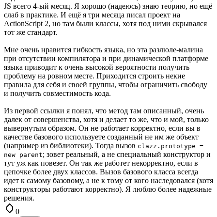
JS всего 4-ый месяц. Я хорошо (надеюсь) знаю теорию, но ещё
слаб в практике. И ещё я три месяца писал проект на
ActionScript 2, но там были классы, хотя под ними скрывался
тот же стандарт.
Мне очень нравится гибкость языка, но эта разлюле-малина
при отсутствии компилятора и при динамической платформе
языка приводит к очень высокой вероятности получить
проблему на ровном месте. Приходится строить некие
правила для себя и своей группы, чтобы ограничить свободу
и получить совместимость кода.
Из первой ссылки я понял, что метод там описанный, очень
далек от совершенства, хотя и делает то же, что и мой, только
вывернутым образом. Он не работает корректно, если вы в
качестве базового используете созданный не им же объект
(например из библиотеки). Тогда вызов
clazz.prototype =
; зовет реальный, а не специальный конструктор и
new parent
тут уж как повезет. Он так же работет некорректно, если в
цепочке более двух классов. Вызов базового класса всегда
идет к самому базовому, а не к тому от кого наследовался (хотя
конструкторы работают корректно). Я люблю более надежные
решения.
0