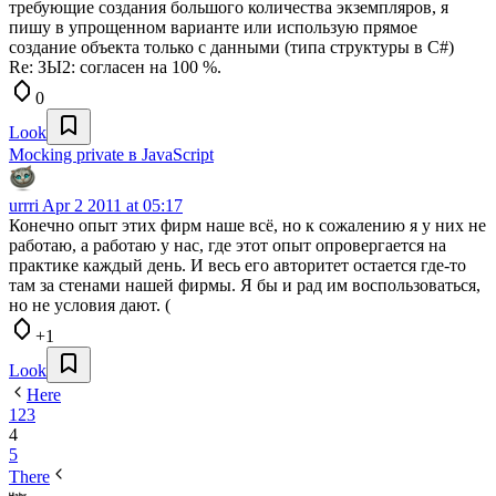
требующие создания большого количества экземпляров, я
пишу в упрощенном варианте или использую прямое
создание объекта только с данными (типа структуры в С#)
Re: ЗЫ2: согласен на 100 %.
0
Look
Mocking private в JavaScript
urrri
Apr 2 2011 at 05:17
Конечно опыт этих фирм наше всё, но к сожалению я у них не
работаю, а работаю у нас, где этот опыт опровергается на
практике каждый день. И весь его авторитет остается где-то
там за стенами нашей фирмы. Я бы и рад им воспользоваться,
но не условия дают. (
+1
Look
Here
1
2
3
4
5
There