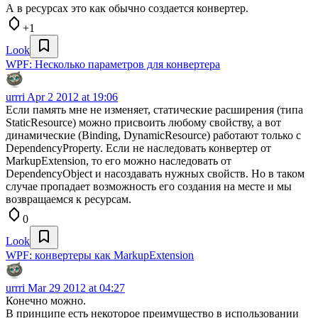
А в ресурсах это как обычно создается конвертер.
+1
Look
WPF: Несколько параметров для конвертера
urrri
Apr 2 2012 at 19:06
Если память мне не изменяет, статические расширения (типа
StaticResource) можно присвоить любому свойству, а вот
динамические (Binding, DynamicResource) работают только с
DependencyProperty. Если не наследовать конвертер от
MarkupExtension, то его можно наследовать от
DependencyObject и насоздавать нужных свойств. Но в таком
случае пропадает возможность его создания на месте и мы
возвращаемся к ресурсам.
0
Look
WPF: конвертеры как MarkupExtension
urrri
Mar 29 2012 at 04:27
Конечно можно.
В принципе есть некоторое преимущество в использовании