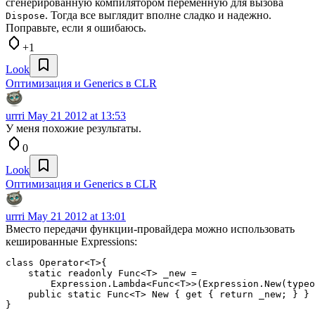
сгенерированную компилятором переменную для вызова
. Тогда все выглядит вполне сладко и надежно.
Dispose
Поправьте, если я ошибаюсь.
+1
Look
Оптимизация и Generics в CLR
urrri
May 21 2012 at 13:53
У меня похожие результаты.
0
Look
Оптимизация и Generics в CLR
urrri
May 21 2012 at 13:01
Вместо передачи функции-провайдера можно использовать
кешированные Expressions:
class Operator<T>{

    static readonly Func<T> _new = 

        Expression.Lambda<Func<T>>(Expression.New(typeo
    public static Func<T> New { get { return _new; } }
