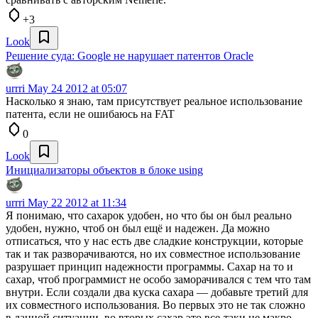
+3
Look
Решение суда: Google не нарушает патентов Oracle
urrri
May 24 2012 at 05:07
Насколько я знаю, там присутствует реальное использование
патента, если не ошибаюсь на FAT
0
Look
Инициализаторы объектов в блоке using
urrri
May 22 2012 at 11:34
Я понимаю, что сахарок удобен, но что бы он был реально
удобен, нужно, чтоб он был ещё и надежен. Да можно
отписаться, что у нас есть две сладкие конструкции, которые
так и так разворачиваются, но их совместное использование
разрушает принцип надежности программы. Сахар на то и
сахар, чтоб программист не особо заморачивался с тем что там
внутри. Если создали два куска сахара — добавьте третий для
их совместного использования. Во первых это не так сложно
в данной ситуации, во вторых сахар это все-таки не макро