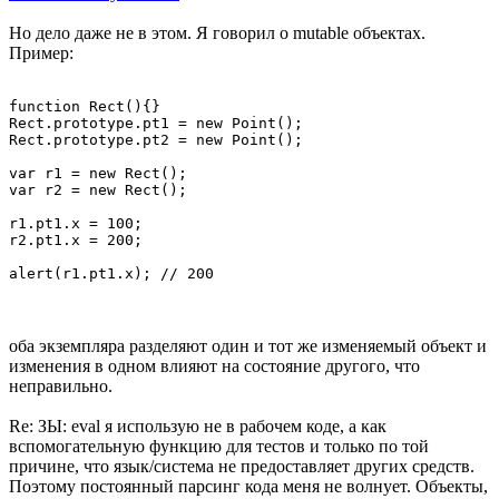
Но дело даже не в этом. Я говорил о mutable объектах.
Пример:
function Rect(){}

Rect.prototype.pt1 = new Point();

Rect.prototype.pt2 = new Point();

var r1 = new Rect();

var r2 = new Rect();

r1.pt1.x = 100;

r2.pt1.x = 200;

оба экземпляра разделяют один и тот же изменяемый объект и
изменения в одном влияют на состояние другого, что
неправильно.
Re: ЗЫ: eval я использую не в рабочем коде, а как
вспомогательную функцию для тестов и только по той
причине, что язык/система не предоставляет других средств.
Поэтому постоянный парсинг кода меня не волнует. Объекты,