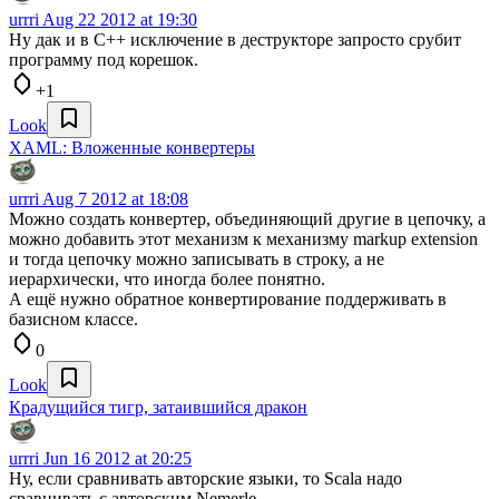
urrri
Aug 22 2012 at 19:30
Ну дак и в С++ исключение в деструкторе запросто срубит
программу под корешок.
+1
Look
XAML: Вложенные конвертеры
urrri
Aug 7 2012 at 18:08
Можно создать конвертер, объединяющий другие в цепочку, а
можно добавить этот механизм к механизму markup extension
и тогда цепочку можно записывать в строку, а не
иерархически, что иногда более понятно.
А ещё нужно обратное конвертирование поддерживать в
базисном классе.
0
Look
Крадущийся тигр, затаившийся дракон
urrri
Jun 16 2012 at 20:25
Ну, если сравнивать авторские языки, то Scala надо
сравнивать с авторским Nemerle.