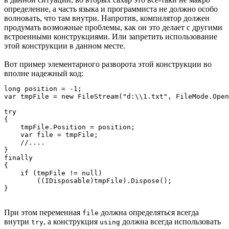
определение, а часть языка и программиста не должно особо
волновать, что там внутри. Напротив, компилятор должен
продумать возможные проблемы, как он это делает с другими
встроенными конструкциями. Или запретить использование
этой конструкции в данном месте.
Вот пример элементарного разворота этой конструкции во
вполне надежный код:
long position = -1;

var tmpFile = new FileStream("d:\\1.txt", FileMode.Open
try

{

    tmpFile.Position = position;

    var file = tmpFile;

    //....

}

finally

{

    if (tmpFile != null)

        ((IDisposable)tmpFile).Dispose();

При этом переменная
должна определяться всегда
file
внутри
, а конструкция
должна всегда использовать
try
using