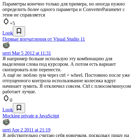
Параметры конечно только для примера, но иногда нужно
определить более одного параметра и ConverterParameter с
этим не справляется
+5
Look
Первые впечатления от Visual Studio 11
urrri
Mar 5 2012 at 11:31
Я например больше использую эту комбинацию для
выделения слова под курсором. А потом есть вариант
скопировать или перенести.
А ещё не люблю зум через ctrl + wheel. Постоянно после уже
отпущенного контрола использование колесика вдруг
начинает зумить. Я отключил совсем. Ctrl с плюсом/минусом
работает лучше.
0
Look
Mocking private в JavaScript
urrri
Apr 2 2011 at 21:19
Я действительно считаю себя новичком, поскольку пишу на