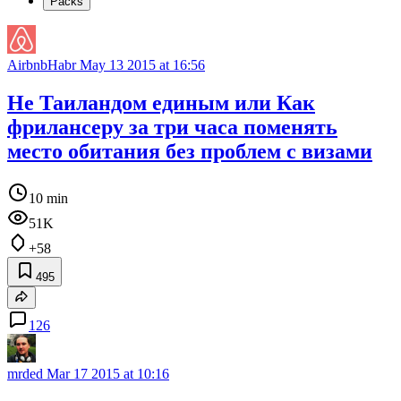
Packs
AirbnbHabr
May 13 2015 at 16:56
Не Таиландом единым или Как
фрилансеру за три часа поменять
место обитания без проблем с визами
10 min
51K
+58
495
126
mrded
Mar 17 2015 at 10:16