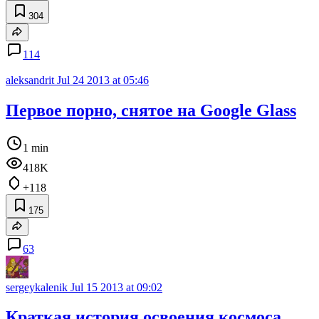
304
114
aleksandrit
Jul 24 2013 at 05:46
Первое порно, снятое на Google Glass
1 min
418K
+118
175
63
sergeykalenik
Jul 15 2013 at 09:02
Краткая история освоения космоса