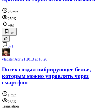
25 min
259K
+93
381
371
vladster
Apr 21 2013 at 18:26
Durex создал вибрирующее белье,
которым можно управлять через
смартфон
1 min
268K
Translation