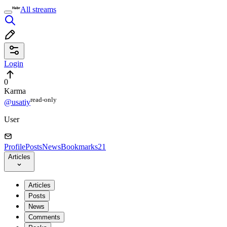
All streams
Login
0
Karma
read⁠-⁠only
@usatiy
User
Profile
Posts
News
Bookmarks
21
Articles
Articles
Posts
News
Comments