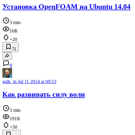
Установка OpenFOAM на Ubuntu 14.04
3 min
16K
+20
71
8
galk_in
Jul 11 2014 at 09:53
Как развивать силу воли
3 min
191K
+50