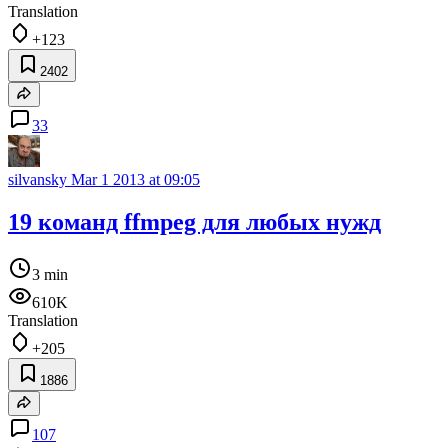
Translation
+123
2402
33
silvansky
Mar 1 2013 at 09:05
19 команд ffmpeg для любых нужд
3 min
610K
Translation
+205
1886
107