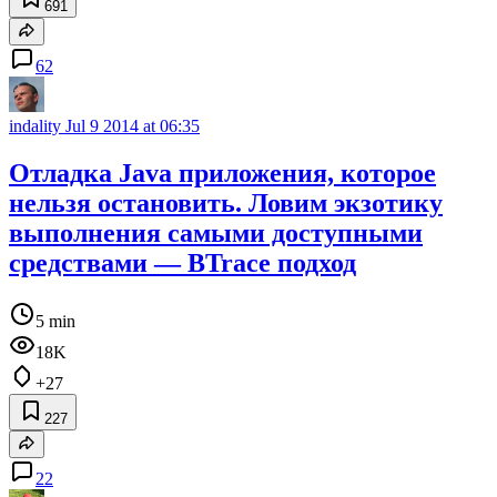
691
62
indality
Jul 9 2014 at 06:35
Отладка Java приложения, которое
нельзя остановить. Ловим экзотику
выполнения самыми доступными
средствами — BTrace подход
5 min
18K
+27
227
22