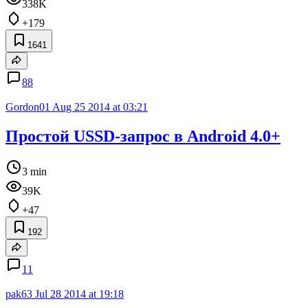
338K
+179
1641
88
Gordon01
Aug 25 2014 at 03:21
Простой USSD-запрос в Android 4.0+
3 min
39K
+47
192
11
pak63
Jul 28 2014 at 19:18