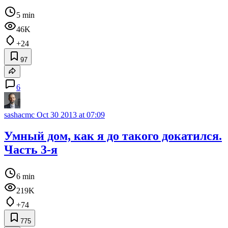
5 min
46K
+24
97
6
sashacmc
Oct 30 2013 at 07:09
Умный дом, как я до такого докатился.
Часть 3-я
6 min
219K
+74
775