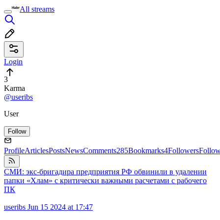
All streams
Login
3
Karma
@useribs
User
Follow
Profile
Articles
Posts
News
Comments
285
Bookmarks
4
Followers
Follo
СМИ: экс-бригадира предприятия РФ обвинили в удалении
папки «Хлам» с критически важными расчетами с рабочего
ПК
useribs
Jun 15 2024 at 17:47