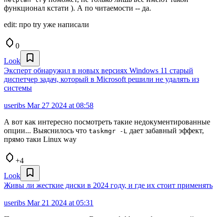
функционал кстати ). А по читаемости -- да.
edit: про try уже написали
0
Look
Эксперт обнаружил в новых версиях Windows 11 старый
диспетчер задач, который в Microsoft решили не удалять из
системы
useribs
Mar 27 2024 at 08:58
А вот как интересно посмотреть такие недокументированные
опции... Выяснилось что
дает забавный эффект,
taskmgr -L
прямо таки Linux way
+4
Look
Живы ли жесткие диски в 2024 году, и где их стоит применять
useribs
Mar 21 2024 at 05:31