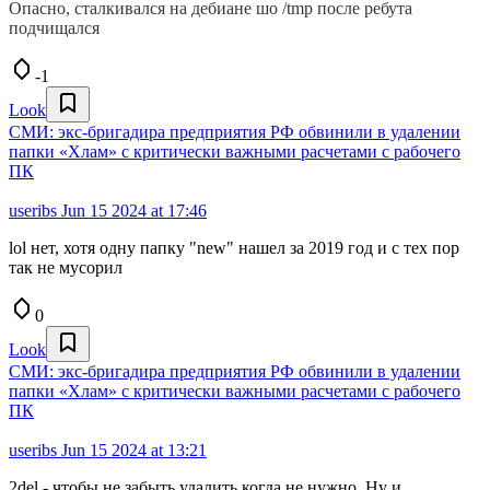
Опасно, сталкивался на дебиане шо /tmp после ребута
подчищался
-1
Look
СМИ: экс-бригадира предприятия РФ обвинили в удалении
папки «Хлам» с критически важными расчетами с рабочего
ПК
useribs
Jun 15 2024 at 17:46
lol нет, хотя одну папку "new" нашел за 2019 год и с тех пор
так не мусорил
0
Look
СМИ: экс-бригадира предприятия РФ обвинили в удалении
папки «Хлам» с критически важными расчетами с рабочего
ПК
useribs
Jun 15 2024 at 13:21
2del - чтобы не забыть удалить когда не нужно. Ну и