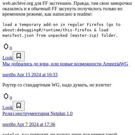
web.archive.org для FF экстеншен. Правда, там свои заморочки
оказались и в обычный FF засунуть получилось только во
временном режиме, как написано в readme:
load a temporary add-on in regular Firefox (go to
about:debugging#/runtime/this-firefox & load
manifest.json from unpacked (master-zip) folder.
0
Look
Мы добрались до ядра, или новые возможности AmneziaWG
useribs
Apr 15 2024 at 16:33
Роутер со стандартным WG, надо думать, не взлетит
0
Look
Релиз инструментария Netplan 1.0
useribs
Apr 7 2024 at 17:36
поможет, не только лишь все имеют такой
netplan try