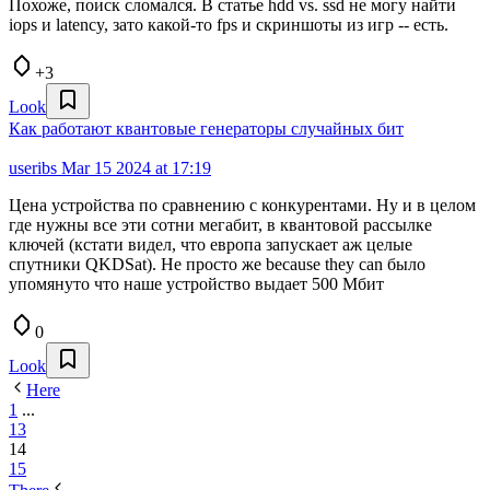
Похоже, поиск сломался. В статье hdd vs. ssd не могу найти
iops и latency, зато какой-то fps и скриншоты из игр -- есть.
+3
Look
Как работают квантовые генераторы случайных бит
useribs
Mar 15 2024 at 17:19
Цена устройства по сравнению с конкурентами. Ну и в целом
где нужны все эти сотни мегабит, в квантовой рассылке
ключей (кстати видел, что европа запускает аж целые
спутники QKDSat). Не просто же because they can было
упомянуто что наше устройство выдает 500 Мбит
0
Look
Here
1
...
13
14
15