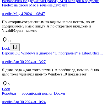
Разработчик поддерживает работу 7470 вкладок в браузере
Firefox на своём Maс в течение двух лет
useribs
May 4 2024 at 08:47
По истории/сохраненным вкладкам нельзя искать, по их
содержимому имею ввиду. А по открытым вкладкам в
Vivaldi/Opera - можно
+1
Look
Версия ОС Windows в диалоге "О программе" в LibreOffice ...
useribs
Apr 30 2024 at 13:27
Я джва года ждал этого патча ). А вообще да, помню, было
дело тоже удивился шой-то Windows 10 показывает
0
Look
Коробки — российский аналог Docker
useribs
Apr 30 2024 at 10:24