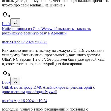
используется, почему бы нет. Честно говоря ожидал прочитать
что-то про свой sendmail на Питоне )
0
Look
Кибершпионы из Core Werewolf пытались атаковать
российскую военную базу в Армении
useribs
Apr 17 2024 at 08:23
Как можно поменять иконку на схожую с OneDrive, оставив
хеш сумму "легитимной программой удаленного доступа
UltraVNC версии 1.2.0.5". Это должен быть уже другой хеш,
и, соответственно, сигнатурой для блокировки
0
Look
GitLab по запросу DMCA заблокировал репозиторий с
дополнением для обхода Paywall
useribs
Apr 16 2024 at 10:24
Молодцы, узнал о таком расширении и поставил с