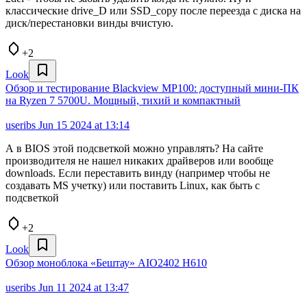
классические drive_D или SSD_copy после переезда с диска на
диск/перестановки винды вчистую.
+2
Look
Обзор и тестирование Blackview MP100: доступный мини-ПК
на Ryzen 7 5700U. Мощный, тихий и компактный
useribs
Jun 15 2024 at 13:14
А в BIOS этой подсветкой можно управлять? На сайте
производителя не нашел никаких драйверов или вообще
downloads. Если переставить винду (например чтобы не
создавать MS учетку) или поставить Linux, как быть с
подсветкой
+2
Look
Обзор моноблока «Бештау» AIO2402 H610
useribs
Jun 11 2024 at 13:47