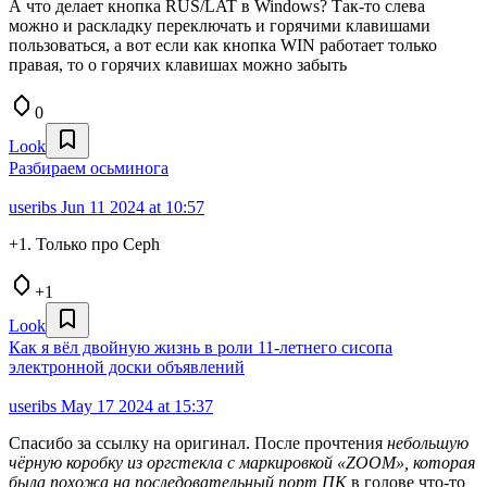
А что делает кнопка RUS/LAT в Windows? Так-то слева
можно и раскладку переключать и горячими клавишами
пользоваться, а вот если как кнопка WIN работает только
правая, то о горячих клавишах можно забыть
0
Look
Разбираем осьминога
useribs
Jun 11 2024 at 10:57
+1. Только про Ceph
+1
Look
Как я вёл двойную жизнь в роли 11-летнего сисопа
электронной доски объявлений
useribs
May 17 2024 at 15:37
Спасибо за ссылку на оригинал. После прочтения
небольшую
чёрную коробку из оргстекла с маркировкой «ZOOM», которая
была похожа на последовательный порт ПК
в голове что-то