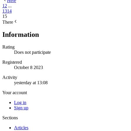
Here
1
2
...
13
14
15
There
Information
Rating
Does not participate
Registered
October 8 2023
Activity
yesterday at 13:08
Your account
Log in
Sign up
Sections
Articles