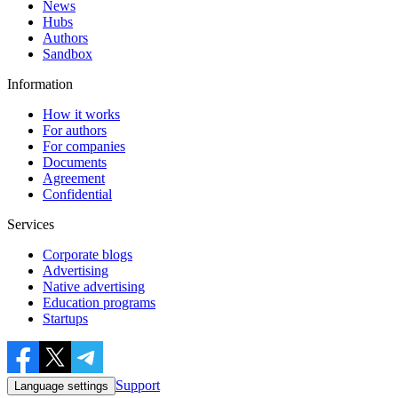
News
Hubs
Authors
Sandbox
Information
How it works
For authors
For companies
Documents
Agreement
Confidential
Services
Corporate blogs
Advertising
Native advertising
Education programs
Startups
Support
Language settings