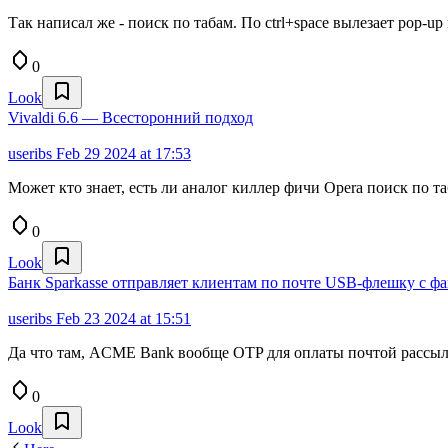
Так написал же - поиск по табам. По ctrl+space вылезает pop-u
0
Look
Vivaldi 6.6 — Всесторонний подход
useribs
Feb 29 2024 at 17:53
Может кто знает, есть ли аналог киллер фичи Opera поиск по таб
0
Look
Банк Sparkasse отправляет клиентам по почте USB-флешку с ф
useribs
Feb 23 2024 at 15:51
Да что там, ACME Bank вообще OTP для оплаты почтой рассыл
0
Look