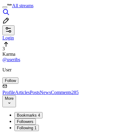
All streams
Login
3
Karma
@useribs
User
Follow
Profile
Articles
Posts
News
Comments
285
More
Bookmarks
4
Followers
Following
1