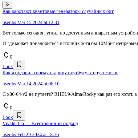
Как работают квантовые генераторы случайных бит
useribs
Mar 15 2024 at 12:31
Вот только сегодня гуглил по доступным аппаратным устройст
И где может понадобиться источник хотя бы 10Мбит непреры
0
Look
Как я подарил своему старому ноутбуку вторую жизнь
useribs
Mar 14 2024 at 06:10
С x86-64-v2 не путаете? RHEL9/Alma/Rocky как раз его хотят, а 
0
Look
Vivaldi 6.6 — Всесторонний подход
useribs
Feb 29 2024 at 18:16