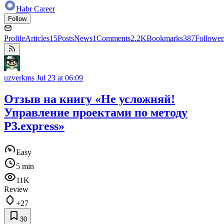
Habr Career
Follow
Profile
Articles
15
Posts
News
1
Comments
2.2K
Bookmarks
387
Follower
uzverkms
Jul 23 at 06:09
Отзыв на книгу «Не усложняй!
Управление проектами по методу
P3.express»
Easy
5 min
11K
Review
+27
30