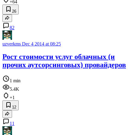
+64
26
82
uzverkms
Dec 4 2014 at 08:25
Рост стоимости услуг облачных (и
прочих аутсорсинговых) провайдеров
1 min
5.4K
+1
12
11