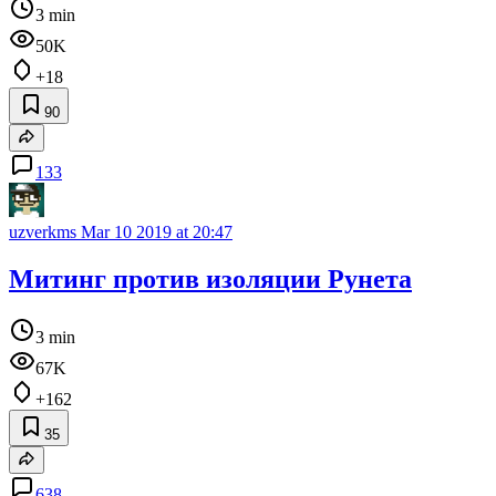
3 min
50K
+18
90
133
uzverkms
Mar 10 2019 at 20:47
Митинг против изоляции Рунета
3 min
67K
+162
35
638