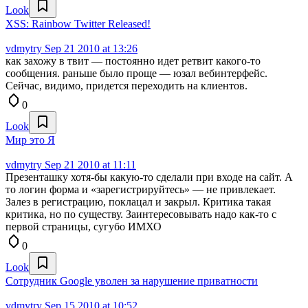
Look
XSS: Rainbow Twitter Released!
vdmytry
Sep 21 2010 at 13:26
как захожу в твит — постоянно идет ретвит какого-то
сообщения. раньше было проще — юзал вебинтерфейс.
Сейчас, видимо, придется переходить на клиентов.
0
Look
Мир это Я
vdmytry
Sep 21 2010 at 11:11
Презенташку хотя-бы какую-то сделали при входе на сайт. А
то логин форма и «зарегистрируйтесь» — не привлекает.
Залез в регистрацию, поклацал и закрыл. Критика такая
критика, но по существу. Заинтересовывать надо как-то с
первой страницы, сугубо ИМХО
0
Look
Сотрудник Google уволен за нарушение приватности
vdmytry
Sep 15 2010 at 10:52