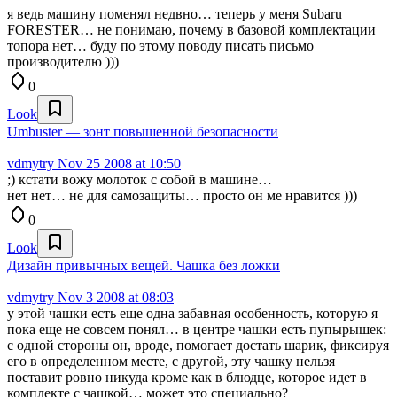
я ведь машину поменял недвно… теперь у меня Subaru
FORESTER… не понимаю, почему в базовой комплектации
топора нет… буду по этому поводу писать письмо
производителю )))
0
Look
Umbuster — зонт повышенной безопасности
vdmytry
Nov 25 2008 at 10:50
;) кстати вожу молоток с собой в машине…
нет нет… не для самозащиты… просто он ме нравится )))
0
Look
Дизайн привычных вещей. Чашка без ложки
vdmytry
Nov 3 2008 at 08:03
у этой чашки есть еще одна забавная особенность, которую я
пока еще не совсем понял… в центре чашки есть пупырышек:
с одной стороны он, вроде, помогает достать шарик, фиксируя
его в определенном месте, с другой, эту чашку нельзя
поставит ровно никуда кроме как в блюдце, которое идет в
комплекте с чашкой… может это специально?