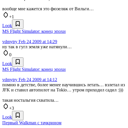
вообще мне кажется это фюзеляж от Вильги…
+1
Look
MS Flight Simulator: конец эпохи
vdmytry
Feb 24 2009 at 14:29
ну так в гугл земля уже натянули…
0
Look
MS Flight Simulator: конец эпохи
vdmytry
Feb 24 2009 at 14:12
помню в детстве, более менее научившись летать… взлетал из
JFK и ставил автопилот на Tokio… утром приходил садил :)))
такая ностальгия схватила…
+3
Look
Первый Walkman с тачкрином