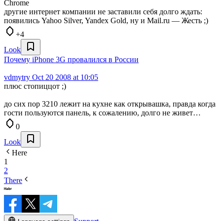
Chrome
другие интернет компании не заставили себя долго ждать:
появились Yahoo Silver, Yandex Gold, ну и Mail.ru — Жесть ;)
+4
Look
Почему iPhone 3G провалился в России
vdmytry
Oct 20 2008 at 10:05
плюс стопиццот ;)
до сих пор 3210 лежит на кухне как открывашка, правда когда
гости пользуются панель, к сожалению, долго не живет…
0
Look
Here
1
2
There