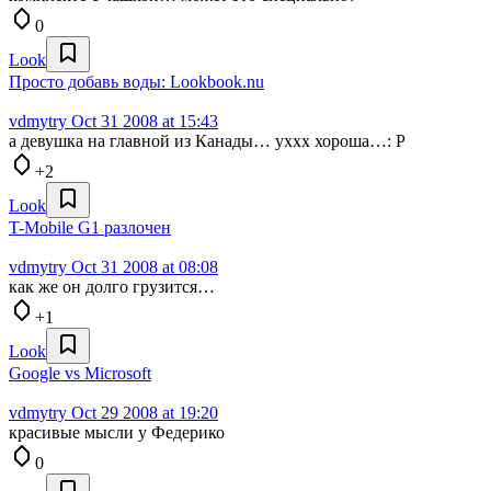
0
Look
Просто добавь воды: Lookbook.nu
vdmytry
Oct 31 2008 at 15:43
а девушка на главной из Канады… уххх хороша…: Р
+2
Look
T-Mobile G1 разлочен
vdmytry
Oct 31 2008 at 08:08
как же он долго грузится…
+1
Look
Google vs Microsoft
vdmytry
Oct 29 2008 at 19:20
красивые мысли у Федерико
0