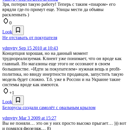
Зря, потерял такую работу! Теперь с таким «пиаром» его
врядли где-то примут еще. Улицы мести да объявы
расклеивать )
0
Look
Не отставать от покупателя
vdmytry
Sep 15 2010 at 10:43
Концепция хорошая, но на данный момент
труднореализуемая. Клиент уже понимает, что он вроде как
главный. Но магазины еще этого не осознают в своем
большинстве. «Идти за покупателем» нужная вещь и profit-
политика, но ввиду инертности продавцов, запустить такую
модель будет сложно. Т.б. уже в России и на Украине такие
системы вроде как имеются.
+1
Look
Белорусы создали самолёт с овальным крылом
vdmytry
Mar 3 2009 at 15:27
Вы не поняли… это он у них просто высоко прыгает… ))) вот
и помялся фюзеляж… 8)