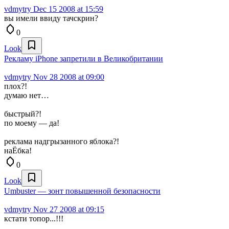
vdmytry
Dec 15 2008 at 15:59
вы имели ввиду тачскрин?
0
Look
Рекламу iPhone запретили в Великобритании
vdmytry
Nov 28 2008 at 09:00
плох?!
думаю нет…
быстрый?!
по моему — да!
реклама надгрызанного яблока?!
наЁбка!
0
Look
Umbuster — зонт повышенной безопасности
vdmytry
Nov 27 2008 at 09:15
кстати топор...!!!