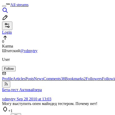
All streams
Login
0
Karma
Штатский
@vdmytry
User
Follow
Profile
Articles
Posts
News
Comments
38
Bookmarks
2
Followers
Followi
Бета-тест Активайзера
vdmytry
Sep 28 2010 at 13:03
Могу выступить опен майндед тестером. Почему нет!
+1