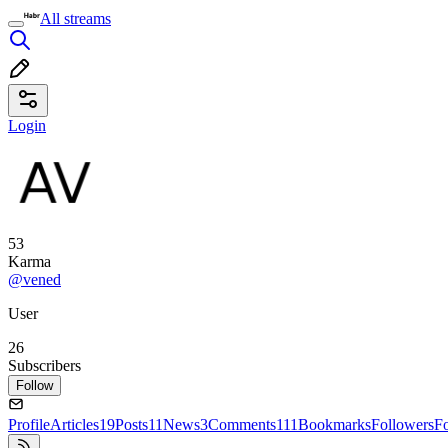
All streams
Login
53
Karma
@vened
User
26
Subscribers
Follow
Profile
Articles
19
Posts
11
News
3
Comments
111
Bookmarks
Followers
F