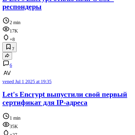
респондеры
2 min
17K
+8
7
6
vened
Jul 1 2025 at 19:35
Let's Encrypt выпустили свой первый
сертификат для IP-адреса
1 min
35K
+27