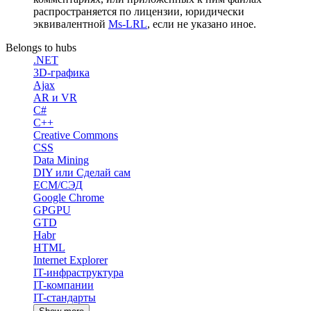
распространяется по лицензии, юридически
эквивалентной
Ms-LRL
, если не указано иное.
Belongs to hubs
.NET
3D-графика
Ajax
AR и VR
C#
C++
Creative Commons
CSS
Data Mining
DIY или Сделай сам
ECM/СЭД
Google Chrome
GPGPU
GTD
Habr
HTML
Internet Explorer
IT-инфраструктура
IT-компании
IT-стандарты