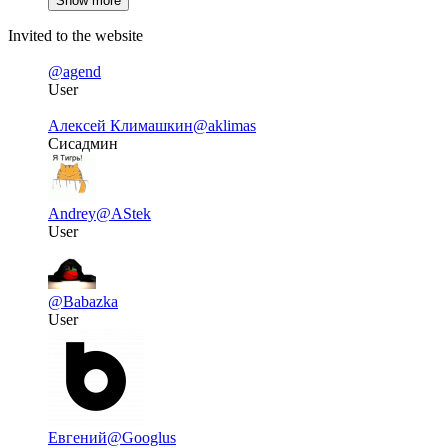
Show more
Invited to the website
@agend
User
Алексей Климашкин
@aklimas
Сисадмин
Andrey
@AStek
User
@Babazka
User
Евгений
@Googlus