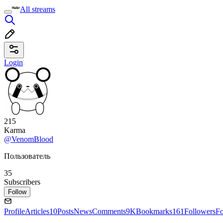
All streams
Login
215
Karma
@VenomBlood
Пользователь
35
Subscribers
Follow
Profile
Articles
10
Posts
News
Comments
9K
Bookmarks
161
Followers
Fo