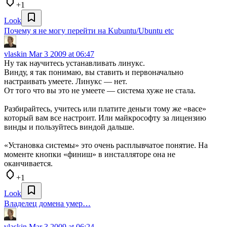
+1
Look
Почему я не могу перейти на Kubuntu/Ubuntu etc
vlaskin
Mar 3 2009 at 06:47
Ну так научитесь устанавливать линукс.
Винду, я так понимаю, вы ставить и первоначально
настраивать умеете. Линукс — нет.
От того что вы это не умеете — система хуже не стала.
Разбирайтесь, учитесь или платите деньги тому же «васе»
который вам все настроит. Или майкрософту за лицензию
винды и пользуйтесь виндой дальше.
«Установка системы» это очень расплывчатое понятие. На
моменте кнопки «финиш» в инсталляторе она не
оканчивается.
+1
Look
Владелец домена умер…
vlaskin
Mar 3 2009 at 06:24