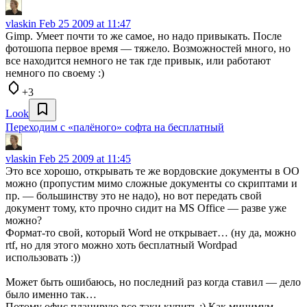
vlaskin
Feb 25 2009 at 11:47
Gimp. Умеет почти то же самое, но надо привыкать. После
фотошопа первое время — тяжело. Возможностей много, но
все находится немного не так где привык, или работают
немного по своему :)
+3
Look
Переходим с «палёного» софта на бесплатный
vlaskin
Feb 25 2009 at 11:45
Это все хорошо, открывать те же вордовские документы в ОО
можно (пропустим мимо сложные документы со скриптами и
пр. — большинству это не надо), но вот передать свой
документ тому, кто прочно сидит на MS Office — разве уже
можно?
Формат-то свой, который Word не открывает… (ну да, можно
rtf, но для этого можно хоть бесплатный Wordpad
использовать :))
Может быть ошибаюсь, но последний раз когда ставил — дело
было именно так…
Потому офис планирую все-таки купить :) Как минимум