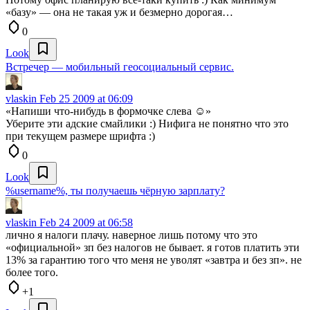
«базу» — она не такая уж и безмерно дорогая…
0
Look
Встречер — мобильный геосоциальный сервис.
vlaskin
Feb 25 2009 at 06:09
«Напиши что-нибудь в формочке слева ☺»
Уберите эти адские смайлики :) Нифига не понятно что это
при текущем размере шрифта :)
0
Look
%username%, ты получаешь чёрную зарплату?
vlaskin
Feb 24 2009 at 06:58
лично я налоги плачу. наверное лишь потому что это
«официальной» зп без налогов не бывает. я готов платить эти
13% за гарантию того что меня не уволят «завтра и без зп». не
более того.
+1