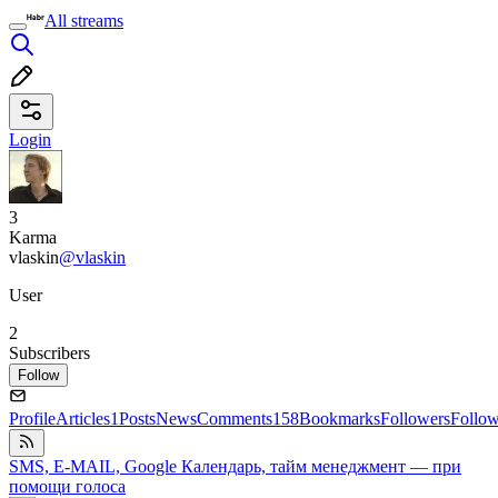
All streams
Login
3
Karma
vlaskin
@vlaskin
User
2
Subscribers
Follow
Profile
Articles
1
Posts
News
Comments
158
Bookmarks
Followers
Follo
SMS, E-MAIL, Google Календарь, тайм менеджмент — при
помощи голоса