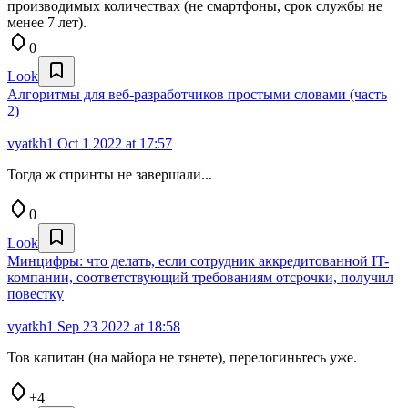
производимых количествах (не смартфоны, срок службы не
менее 7 лет).
0
Look
Алгоритмы для веб-разработчиков простыми словами (часть
2)
vyatkh1
Oct 1 2022 at 17:57
Тогда ж спринты не завершали...
0
Look
Минцифры: что делать, если сотрудник аккредитованной IT-
компании, соответствующий требованиям отсрочки, получил
повеcтку
vyatkh1
Sep 23 2022 at 18:58
Тов капитан (на майора не тянете), перелогиньтесь уже.
+4