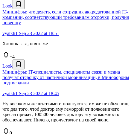
Look
Минцифры: что делать, если сотрудник аккредитованной IT-
компании, соответствующий требованиям отсрочки, получил
повеcтку
vyatkh1
Sep 23 2022 at 18:51
Хлопок газа, опять же
+4
Look
Минцифры: IT-специалисты, специалисты связи и медиа
получат отсрочку от частичной мобилизации, в Минобороны
подтвердили
vyatkh1
Sep 23 2022 at 18:45
Ну военкомы же штатками и пользуются, им же не обьясниш,
что для того, чтоб доктор ему геморрой от полковничего
кресла прижег, 100500 человек доктору эту возможность
обеспечивают. Ничего, прочуствуют на своей жопе.
0