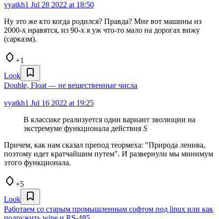
vyatkh1
Jul 28 2022 at 18:50
Ну это же кто когда родился? Правда? Мне вот машины из
2000-х нравятся, из 90-х я уж что-то мало на дорогах вижу
(сарказм).
+1
Look
Double, Float — не вещественные числа
vyatkh1
Jul 16 2022 at 19:25
В классике реализуется один вариант эволюции на
экстремуме функционала действия
S
Причем, как нам сказал препод теормеха: "Природа ленива,
поэтому идет кратчайшим путем". И развернули мы минимум
этого функционала.
+5
Look
Работаем со старым промышленным софтом под linux или как
подружить wine и RS-485