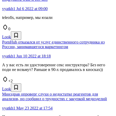
vyatkh1
Jul 6 2022 at 09:00
teleofis, например, мы юзали
0
Look
PornHub отказался от услуг единственного сотрудника из
России, занимавшегося маркетингом
vyatkh1
Jun 10 2022 at 18:18
А у вас есть ли удостоверение секс инструктора? Без него
поди не возьмут? Раньше в 90-х продавалось в киосках))
+2
Look
Минздрав опроверг слухи о недостатке реагентов для
анализов, но сообщил о трудностях с закупкой медизделий
vyatkh1
May 23 2022 at 17:54