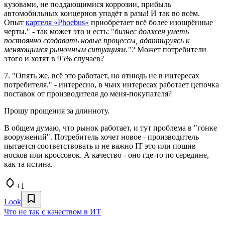
кузовами, не поддающимися коррозии, прибыль
автомобильных концернов упадёт в разы! И так во всём.
Опыт
картеля «Phoebus»
приобретает всё более изощрённые
черты." - так может это и есть: "
бизнес должен уметь
постоянно создавать новые процессы, адаптируясь к
меняющимся рыночным ситуациям."?
Может потребители
этого и хотят в 95% случаев?
7. "Опять же, всё это работает, но отнюдь не в интересах
потребителя." - интересно, в чьих интересах работает цепочка
поставок от производителя до меня-покупателя?
Прошу прощения за длинноту.
В общем думаю, что рынок работает, и тут проблема в "гонке
вооружений". Потребитель хочет новое - производитель
пытается соответствовать и не важно IT это или пошив
носков или кроссовок. А качество - оно где-то по середине,
как та истина.
+1
Look
Что не так с качеством в ИТ