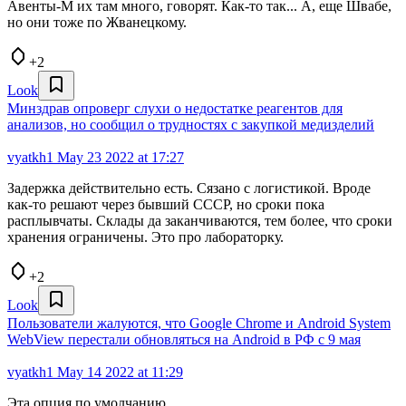
Авенты-М их там много, говорят. Как-то так... А, еще Швабе,
но они тоже по Жванецкому.
+2
Look
Минздрав опроверг слухи о недостатке реагентов для
анализов, но сообщил о трудностях с закупкой медизделий
vyatkh1
May 23 2022 at 17:27
Задержка действительно есть. Сязано с логистикой. Вроде
как-то решают через бывший СССР, но сроки пока
расплывчаты. Склады да заканчиваются, тем более, что сроки
хранения ограничены. Это про лабораторку.
+2
Look
Пользователи жалуются, что Google Chrome и Android System
WebView перестали обновляться на Android в РФ с 9 мая
vyatkh1
May 14 2022 at 11:29
Эта опция по умолчанию.