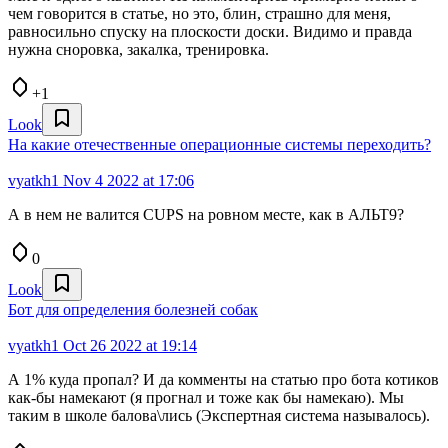
чем говорится в статье, но это, блин, страшно для меня,
равносильно спуску на плоскости доски. Видимо и правда
нужна сноровка, закалка, тренировка.
+1
Look
На какие отечественные операционные системы переходить?
vyatkh1
Nov 4 2022 at 17:06
А в нем не валится CUPS на ровном месте, как в АЛЬТ9?
0
Look
Бот для определения болезней собак
vyatkh1
Oct 26 2022 at 19:14
А 1% куда пропал? И да комменты на статью про бота котиков
как-бы намекают (я прогнал и тоже как бы намекаю). Мы
таким в школе балова\лись (Экспертная система называлось).