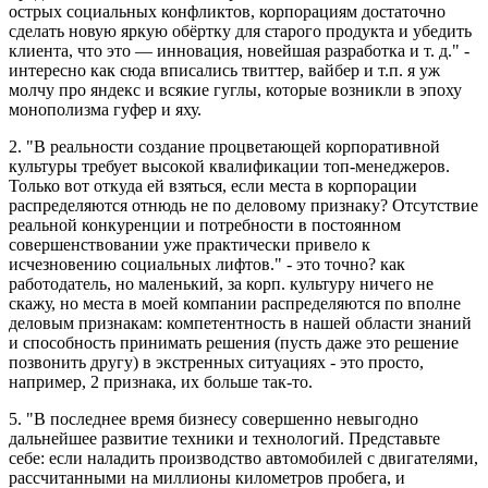
острых социальных конфликтов, корпорациям достаточно
сделать новую яркую обёртку для старого продукта и убедить
клиента, что это — инновация, новейшая разработка и т. д." -
интересно как сюда вписались твиттер, вайбер и т.п. я уж
молчу про яндекс и всякие гуглы, которые возникли в эпоху
монополизма гуфер и яху.
2. "В реальности создание процветающей корпоративной
культуры требует высокой квалификации топ-менеджеров.
Только вот откуда ей взяться, если места в корпорации
распределяются отнюдь не по деловому признаку? Отсутствие
реальной конкуренции и потребности в постоянном
совершенствовании уже практически привело к
исчезновению социальных лифтов." - это точно? как
работодатель, но маленький, за корп. культуру ничего не
скажу, но места в моей компании распределяются по вполне
деловым признакам: компетентность в нашей области знаний
и способность принимать решения (пусть даже это решение
позвонить другу) в экстренных ситуациях - это просто,
например, 2 признака, их больше так-то.
5. "В последнее время бизнесу совершенно невыгодно
дальнейшее развитие техники и технологий. Представьте
себе: если наладить производство автомобилей с двигателями,
рассчитанными на миллионы километров пробега, и