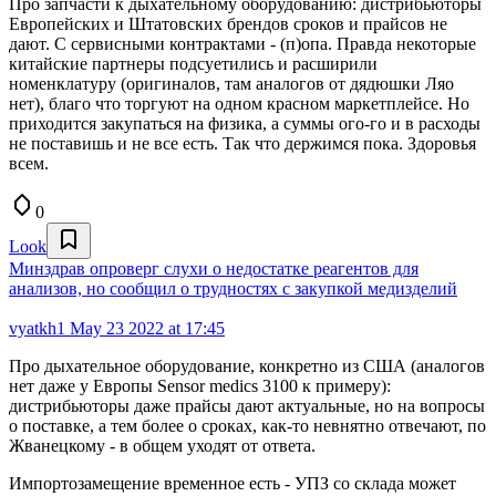
Про запчасти к дыхательному оборудованию: дистрибьюторы
Европейских и Штатовских брендов сроков и прайсов не
дают. С сервисными контрактами - (п)опа. Правда некоторые
китайские партнеры подсуетились и расширили
номенклатуру (оригиналов, там аналогов от дядюшки Ляо
нет), благо что торгуют на одном красном маркетплейсе. Но
приходится закупаться на физика, а суммы ого-го и в расходы
не поставишь и не все есть. Так что держимся пока. Здоровья
всем.
0
Look
Минздрав опроверг слухи о недостатке реагентов для
анализов, но сообщил о трудностях с закупкой медизделий
vyatkh1
May 23 2022 at 17:45
Про дыхательное оборудование, конкретно из США (аналогов
нет даже у Европы Sensor medics 3100 к примеру):
дистрибьюторы даже прайсы дают актуальные, но на вопросы
о поставке, а тем более о сроках, как-то невнятно отвечают, по
Жванецкому - в общем уходят от ответа.
Импортозамещение временное есть - УПЗ со склада может