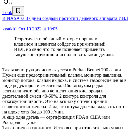
0
Look
В NASA за 37 дней создали прототип дешёвого аппарата ИВЛ
vyatkh1
Oct 10 2022 at 10:05
Теоретически обычный мотор с поршнем,
клапаном и шлангом сойдет за примитивный
ИВЛ, но явно что-то не позволяет применять
такую конструкцию и использовать такие детали.
Такая конструкция используется в Puritan Bennet 700 серии.
Нужен еще предохранительный клапан, монитор давления,
монитор потока, клапан выдоха, и система газообеспечения в
виде редукторов и смесителя. Ибо воздухом редко
вентиллируют, обычно концентрация кислорода в
дыхательной смеси 40-60%. 2 контура контроля для
отказоустойчивости. Это на вскидку с точки зрения
сервисного инженера. И да, эта штука должна выдавать поток
на вдохе хотя бы до 100 л/мин.
А еще одна деталь — сертификация FDA в США или
Росздрав — у нас.
Так-то ничего сложного. И это все при относительно малых