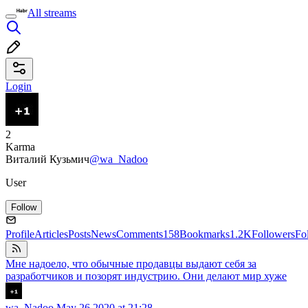
All streams
Login
2
Karma
Виталий Кузьмич
@wa_Nadoo
User
Follow
Profile
Articles
Posts
News
Comments
158
Bookmarks
1.2K
Followers
Fo
Мне надоело, что обычные продавцы выдают себя за
разработчиков и позорят индустрию. Они делают мир хуже
wa_Nadoo
May 26 2020 at 21:28