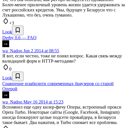
Более-менее приличный уровень жизни удается удерживать за
счет российских кредитов. Увы, будущее у Беларуси что с
Лукашенко, что без, очень туманно.
+3
Look
Derby 0.6 — FAQ
wa_Nadoo
Jun 2 2014 at 08:55
Я вот, если честно, тоже не понял вопрос. Какая связь между
валидацией форм и HTTP-методами?
0
Look
Сравнение юзабилити современных браузеров со старой
Оперой
wa_Nadoo
May 16 2014 at 15:23
Вспомнил еще одну килер-фичу Оперы, встроенный прокси
Opera Turbo. Некоторые сайты (Google, Facebook, Instagram)
иногда блокируют целые подсети провайдера, в Беларуси
такое бывает. Два нажатия, и Turbo снимает все проблемы.