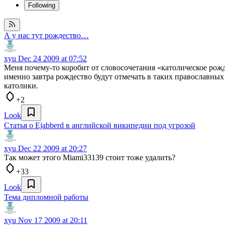
Following
А у нас тут рождество…
xyu
Dec 24 2009 at 07:52
Меня почему-то коробит от словосочетания «католическое рож
именно завтра рождество будут отмечать в таких православных 
католики.
+2
Look
Статья о Ejabberd в английской википедии под угрозой
xyu
Dec 22 2009 at 20:27
Так может этого Miami33139 стоит тоже удалить?
+33
Look
Тема дипломной работы
xyu
Nov 17 2009 at 20:11