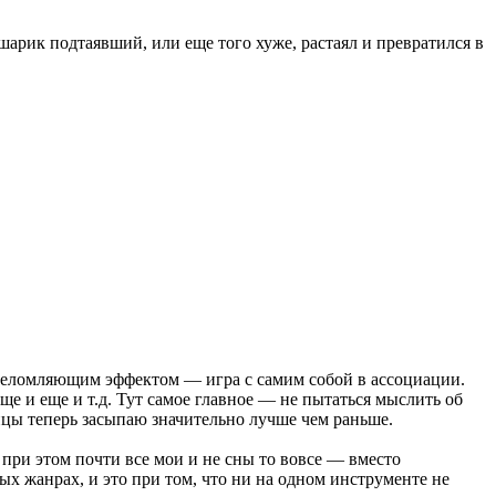
шарик подтаявший, или еще того хуже, растаял и превратился в
 ошеломляющим эффектом — игра с самим собой в ассоциации.
ще и еще и т.д. Тут самое главное — не пытаться мыслить об
ицы теперь засыпаю значительно лучше чем раньше.
о при этом почти все мои и не сны то вовсе — вместо
ых жанрах, и это при том, что ни на одном инструменте не