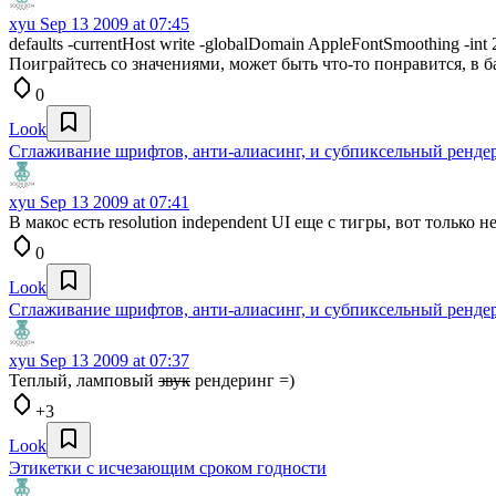
xyu
Sep 13 2009 at 07:45
defaults -currentHost write -globalDomain AppleFontSmoothing -int 
Поиграйтесь со значениями, может быть что-то понравится, в ба
0
Look
Сглаживание шрифтов, анти-алиасинг, и субпиксельный ренде
xyu
Sep 13 2009 at 07:41
В макос есть resolution independent UI еще с тигры, вот тольк
0
Look
Сглаживание шрифтов, анти-алиасинг, и субпиксельный ренде
xyu
Sep 13 2009 at 07:37
Теплый, ламповый
звук
рендеринг =)
+3
Look
Этикетки с исчезающим сроком годности