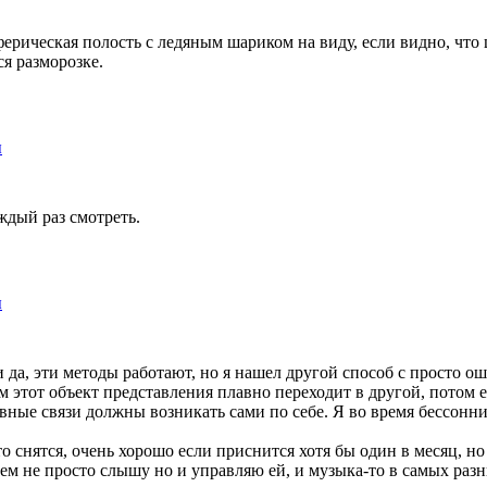
ерическая полость с ледяным шариком на виду, если видно, что 
я разморозке.
ы
аждый раз смотреть.
ы
и да, эти методы работают, но я нашел другой способ с просто
ом этот объект представления плавно переходит в другой, потом е
ивные связи должны возникать сами по себе. Я во время бессонн
то снятся, очень хорошо если приснится хотя бы один в месяц, н
ем не просто слышу но и управляю ей, и музыка-то в самых разн