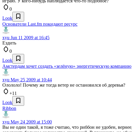
играю. У кого-нибудь наблюдается что-то подобное?
0
Look
Основатели Last.fm покидают ресурс
xyu
Jun 11 2009 at 16:45
Ездить
0
Look
Амстердам хочет создать «зелёную» энергетическую компанию
xyu
May 25 2009 at 10:44
Олололо! Почему же тогда ветер не остановился об деревья?
+11
Look
Ribbon
xyu
May 24 2009 at 15:00
Вы не один такой, я тоже считаю, что риббон не удобен, вернее