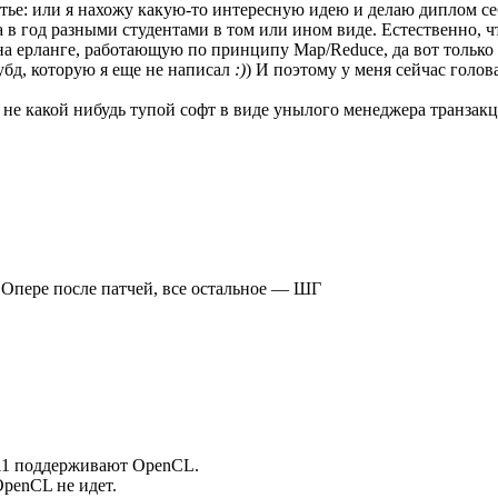
тье: или я нахожу какую-то интересную идею и делаю диплом себ
а в год разными студентами в том или ином виде. Естественно, ч
 ерланге, работающую по принципу Map/Reduce, да вот только опо
субд, которую я еще не написал
:)
) И поэтому у меня сейчас голо
, а не какой нибудь тупой софт в виде унылого менеджера тран
Опере после патчей, все остальное — ШГ
11 поддерживают OpenCL.
penCL не идет.