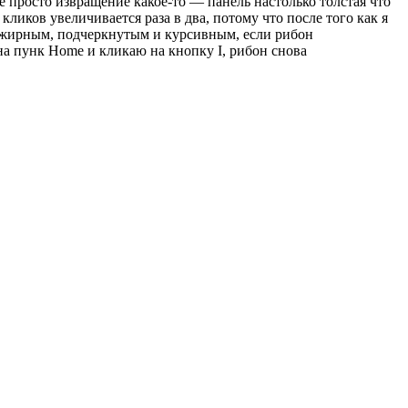
 просто извращение какое-то — панель настолько толстая что
 кликов увеличивается раза в два, потому что после того как я
ст жирным, подчеркнутым и курсивным, если рибон
на пунк Home и кликаю на кнопку I, рибон снова