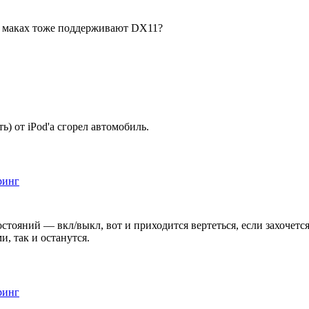
 в маках тоже поддерживают DX11?
ь) от iPod'а сгорел автомобиль.
ринг
состояний — вкл/выкл, вот и приходится вертеться, если захочет
и, так и останутся.
ринг