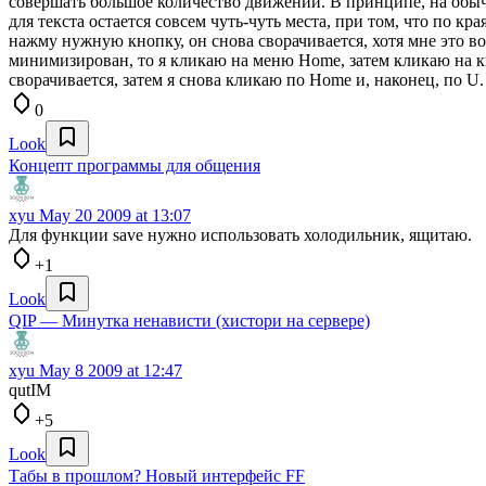
совершать большое количество движений. В принципе, на обычн
для текста остается совсем чуть-чуть места, при том, что по кр
нажму нужную кнопку, он снова сворачивается, хотя мне это 
минимизирован, то я кликаю на меню Home, затем кликаю на кн
сворачивается, затем я снова кликаю по Home и, наконец, по U.
0
Look
Концепт программы для общения
xyu
May 20 2009 at 13:07
Для функции save нужно использовать холодильник, ящитаю.
+1
Look
QIP — Минутка ненависти (хистори на сервере)
xyu
May 8 2009 at 12:47
qutIM
+5
Look
Табы в прошлом? Новый интерфейс FF