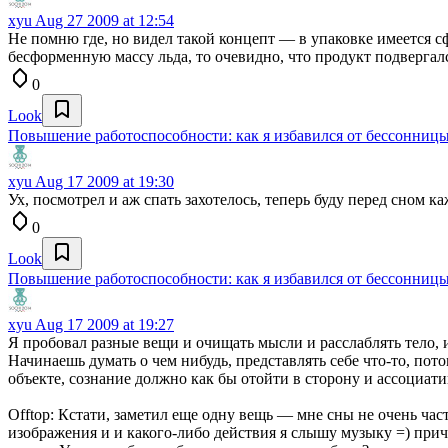
xyu
Aug 27 2009 at 12:54
Не помню где, но видел такой концепт — в упаковке имеется сф
бесформенную массу льда, то очевидно, что продукт подвергалс
0
Look
Повышение работоспособности: как я избавился от бессонниц
xyu
Aug 17 2009 at 19:30
Ух, посмотрел и аж спать захотелось, теперь буду перед сном к
0
Look
Повышение работоспособности: как я избавился от бессонниц
xyu
Aug 17 2009 at 19:27
Я пробовал разные вещи и очищать мысли и расслаблять тело, 
Начинаешь думать о чем нибудь, представлять себе что-то, пот
объекте, сознание должно как бы отойти в сторону и ассоциат
Offtop: Кстати, заметил еще одну вещь — мне сны не очень час
изображения и и какого-либо действия я слышу музыку =) прич