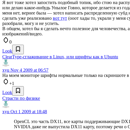
Я вот тоже хотел запостить подобный топик, ибо стою на распу
или делаю какое-нибудь Унылое Говно, которое делается из год
меня нет, вернее была — хотел написать распределенную субд на
сделать уже реализовано
вот тут
(ооот хады то, украли у меня 
разобрали, могу и не успеть.
В общем, хотел бы я сделать нечто полезное для человечества
изображений/видео.
0
Look
ClearType-сглаживание в Linux, или шрифты как в Ubuntu
xyu
Nov 4 2009 at 06:57
На моем мониторе шрифты нормальные только на скриншоте в 
+1
Look
Страсти по физике
xyu
Oct 1 2009 at 18:48
OpenCL это часть DX11, все карты поддерживающие DX
NVIDIA даже не выпустила DX11 карту, поэтому речи о O