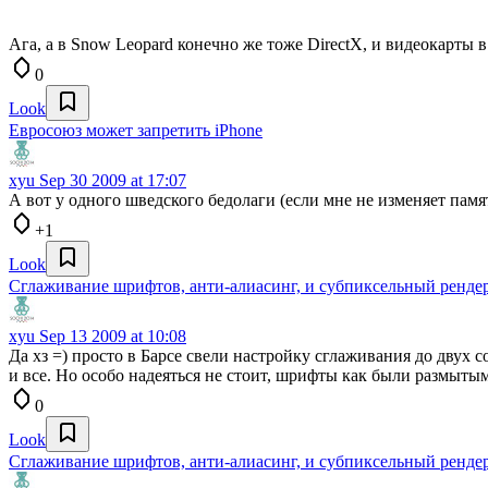
Ага, а в Snow Leopard конечно же тоже DirectX, и видеокарты
0
Look
Евросоюз может запретить iPhone
xyu
Sep 30 2009 at 17:07
А вот у одного шведского бедолаги (если мне не изменяет памят
+1
Look
Сглаживание шрифтов, анти-алиасинг, и субпиксельный ренде
xyu
Sep 13 2009 at 10:08
Да хз =) просто в Барсе свели настройку сглаживания до двух 
и все. Но особо надеяться не стоит, шрифты как были размытым
0
Look
Сглаживание шрифтов, анти-алиасинг, и субпиксельный ренде