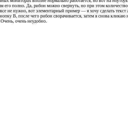
ых мониторах вполне нормально работается, но вот на ноутбуке
аям его полно. Да, рибон можно свернуть, но при этом количество
вовсе не нужно, вот элементарный пример — я хочу сделать тек
опку B, после чего рибон сворачивается, затем я снова кликаю 
 Очень, очень неудобно.