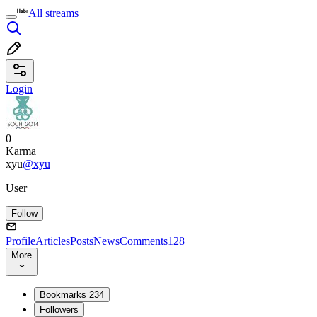
All streams
Login
0
Karma
xyu
@xyu
User
Follow
Profile
Articles
Posts
News
Comments
128
More
Bookmarks
234
Followers