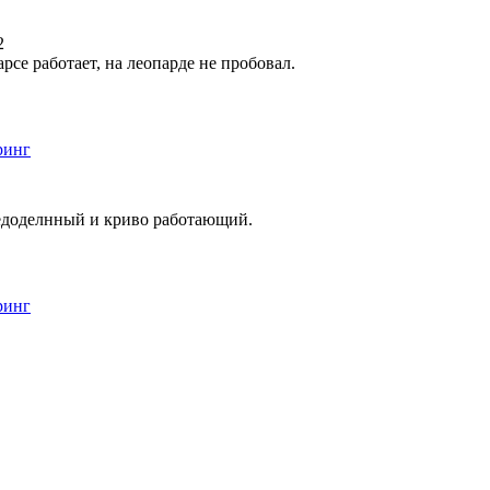
2
рсе работает, на леопарде не пробовал.
ринг
о недоделнный и криво работающий.
ринг