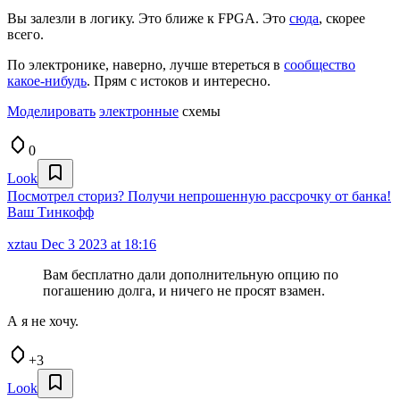
Вы залезли в логику. Это ближе к FPGA. Это
сюда
, скорее
всего.
По электронике, наверно, лучше втереться в
сообщество
какое‑нибудь
. Прям с истоков и интересно.
Моделировать
электронные
схемы
0
Look
Посмотрел сториз? Получи непрошенную рассрочку от банка!
Ваш Тинкофф
xztau
Dec 3 2023 at 18:16
Вам бесплатно дали дополнительную опцию по
погашению долга, и ничего не просят взамен.
А я не хочу.
+3
Look