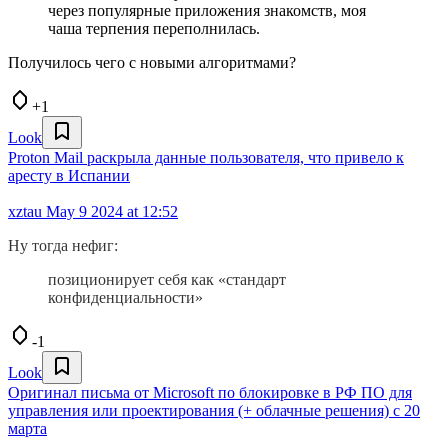
через популярные приложения знакомств, моя
чаша терпения переполнилась.
Получилось чего с новыми алгоритмами?
+1
Look
Proton Mail раскрыла данные пользователя, что привело к
аресту в Испании
xztau
May 9 2024 at 12:52
Ну тогда нефиг:
позиционирует себя как «стандарт
конфиденциальности»
-1
Look
Оригинал письма от Microsoft по блокировке в РФ ПО для
управления или проектирования (+ облачные решения) с 20
марта