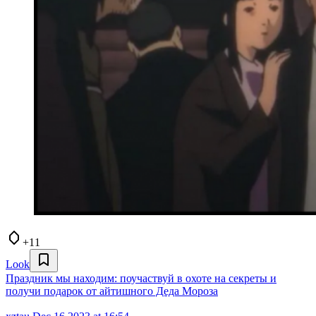
+11
Look
Праздник мы находим: поучаствуй в охоте на секреты и
получи подарок от айтишного Деда Мороза