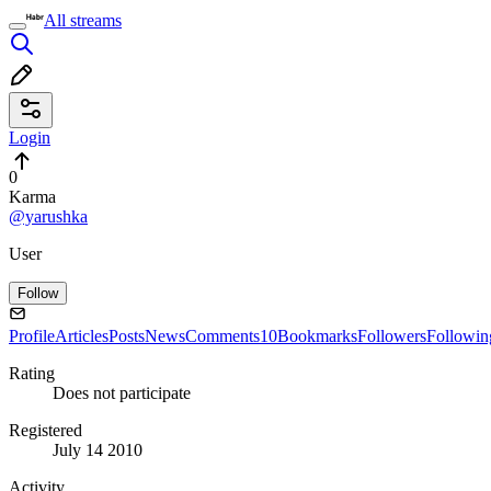
All streams
Login
0
Karma
@yarushka
User
Follow
Profile
Articles
Posts
News
Comments
10
Bookmarks
Followers
Followin
Rating
Does not participate
Registered
July 14 2010
Activity