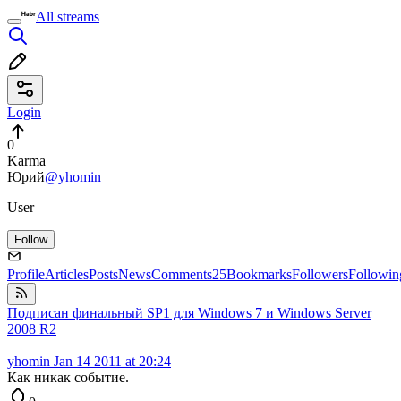
All streams
Login
0
Karma
Юрий
@yhomin
User
Follow
Profile
Articles
Posts
News
Comments
25
Bookmarks
Followers
Followin
Подписан финальный SP1 для Windows 7 и Windows Server
2008 R2
yhomin
Jan 14 2011 at 20:24
Как никак событие.