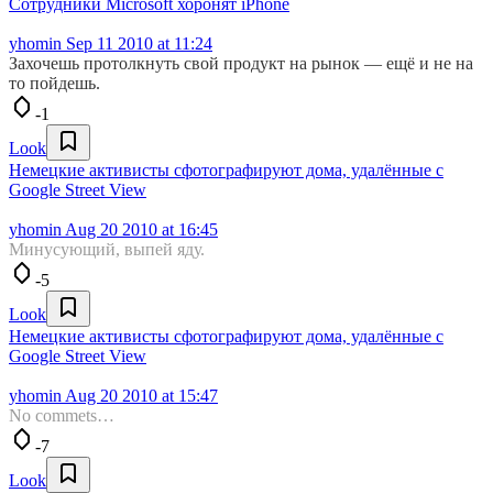
Сотрудники Microsoft хоронят iPhone
yhomin
Sep 11 2010 at 11:24
Захочешь протолкнуть свой продукт на рынок — ещё и не на
то пойдешь.
-1
Look
Немецкие активисты сфотографируют дома, удалённые с
Google Street View
yhomin
Aug 20 2010 at 16:45
Минусующий, выпей яду.
-5
Look
Немецкие активисты сфотографируют дома, удалённые с
Google Street View
yhomin
Aug 20 2010 at 15:47
No commets…
-7
Look