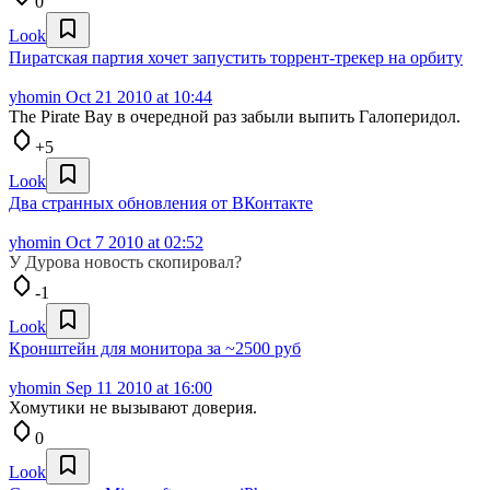
0
Look
Пиратская партия хочет запустить торрент-трекер на орбиту
yhomin
Oct 21 2010 at 10:44
The Pirate Bay в очередной раз забыли выпить Галоперидол.
+5
Look
Два странных обновления от ВКонтакте
yhomin
Oct 7 2010 at 02:52
У Дурова новость скопировал?
-1
Look
Кронштейн для монитора за ~2500 руб
yhomin
Sep 11 2010 at 16:00
Хомутики не вызывают доверия.
0
Look