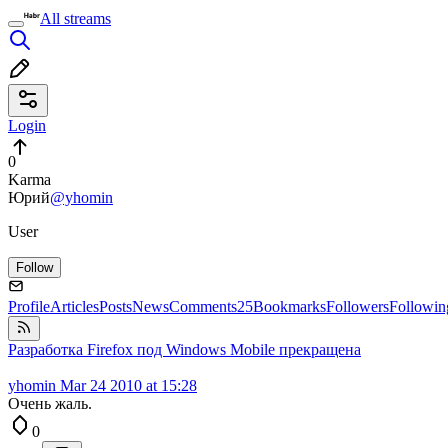
All streams
Login
0
Karma
Юрий
@yhomin
User
Follow
Profile
Articles
Posts
News
Comments
25
Bookmarks
Followers
Followin
Разработка Firefox под Windows Mobile прекращена
yhomin
Mar 24 2010 at 15:28
Очень жаль.
0