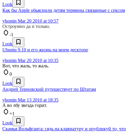
Look
Как бы Apple обьяснили детям термины связанные с сексом
yhomin
Mar 20 2010 at 10:57
Остроумно да и только.
-1
Look
Ubuntu 9.10 и его жизнь на моем десктопе
yhomin
Mar 20 2010 at 10:35
Вот, что жаль, то жаль.
0
Look
Андрей Терновский путешествует по Штатам
yhomin
Mar 13 2010 at 18:35
А во лбу звезда горит.
+1
Look
Скамья Вольфганга: сядь на клавиатуру и опубликуй то, что