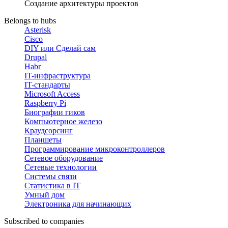
Создание архитектуры проектов
Belongs to hubs
Asterisk
Cisco
DIY или Сделай сам
Drupal
Habr
IT-инфраструктура
IT-стандарты
Microsoft Access
Raspberry Pi
Биографии гиков
Компьютерное железо
Краудсорсинг
Планшеты
Программирование микроконтроллеров
Сетевое оборудование
Сетевые технологии
Системы связи
Статистика в IT
Умный дом
Электроника для начинающих
Subscribed to companies