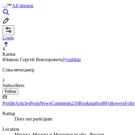
All streams
Login
4
Karma
Юшкин Сергей Викторович
@yushkin
Сова-менеджер
1
Subscribers
Follow
Profile
Articles
Posts
News
Comments
210
Bookmarks
48
Followers
Foll
Rating
Does not participate
Location
Москва, Москва и Московская обл., Россия