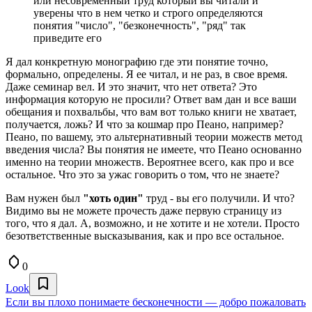
или несовременный труд который вы читали и
уверены что в нем четко и строго определяются
понятия "число", "безконечность", "ряд" так
приведите его
Я дал конкретную монографию где эти понятие точно,
формально, определены. Я ее читал, и не раз, в свое время.
Даже семинар вел. И это значит, что нет ответа? Это
информация которую не просили? Ответ вам дан и все ваши
обещания и похвальбы, что вам вот только книги не хватает,
получается, ложь? И что за кошмар про Пеано, например?
Пеано, по вашему, это альтернативный теории можеств метод
введения числа? Вы понятия не имеете, что Пеано основанно
именно на теории множеств. Вероятнее всего, как про и все
остальное. Что это за ужас говорить о том, что не знаете?
Вам нужен был
"хоть один"
труд - вы его получили. И что?
Видимо вы не можете прочесть даже первую страницу из
того, что я дал. А, возможно, и не хотите и не хотели. Просто
безответственные высказывания, как и про все остальное.
0
Look
Если вы плохо понимаете бесконечности — добро пожаловать