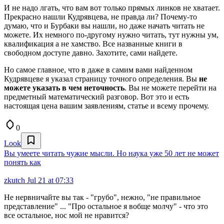
И не надо лгать, что вам вот только прямых линков не хватает.
Прекрасно нашли Кудрявцева, не правда ли? Почему-то
думаю, что и Бурбаки вы нашли, но даже начать читать не
можете. Их немного по-другому нужно читать, тут нужны ум,
квалификация а не хамство. Все названные книги в
свободном доступе давно. Захотите, сами найдете.
Но самое главное, что в даже в самим вами найденном
Кудрявцеве я указал страницу точного определения. Вы
не
можете указать в чем неточность
. Вы не можете перейти на
предметный математический разговор. Вот это и есть
настоящая цена вашим заявлениям, статье и всему прочему.
0
Look
Вы умеете читать чужие мысли. Но наука уже 50 лет не может
понять как
zkutch
Jul 21 at 07:33
Не нервничайте вы так - "грубо", нежно, "не правильное
представление" ... "Про остальное я вобще молчу" - что это
все остальное, нос мой не нравится?