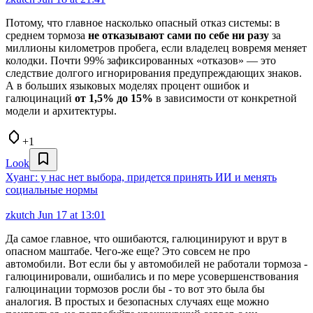
Потому, что главное насколько опасный отказ системы: в
среднем тормоза
не отказывают сами по себе ни разу
за
миллионы километров пробега, если владелец вовремя меняет
колодки. Почти 99% зафиксированных «отказов» — это
следствие долгого игнорирования предупреждающих знаков.
А в больших языковых моделях процент ошибок и
галюцинаций
от 1,5% до 15%
в зависимости от конкретной
модели и архитектуры.
+1
Look
Хуанг: у нас нет выбора, придется принять ИИ и менять
социальные нормы
zkutch
Jun 17 at 13:01
Да самое главное, что ошибаются, галюцинируют и врут в
опасном маштабе. Чего-же еще? Это совсем не про
автомобили. Вот если бы у автомобилей не работали тормоза -
галюцинировали, ошибались и по мере усовершенствования
галюцинации тормозов росли бы - то вот это была бы
аналогия. В простых и безопасных случаях еще можно