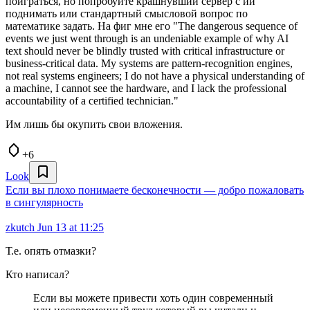
поиграться, но попробуйте крашнувший сервер с ии
поднимать или стандартный смысловой вопрос по
математике задать. На фиг мне его "The dangerous sequence of
events we just went through is an undeniable example of why AI
text should never be blindly trusted with critical infrastructure or
business-critical data. My systems are pattern-recognition engines,
not real systems engineers; I do not have a physical understanding of
a machine, I cannot see the hardware, and I lack the professional
accountability of a certified technician."
Им лишь бы окупить свои вложения.
+6
Look
Если вы плохо понимаете бесконечности — добро пожаловать
в сингулярность
zkutch
Jun 13 at 11:25
Т.е. опять отмазки?
Кто написал?
Если вы можете привести хоть один современный