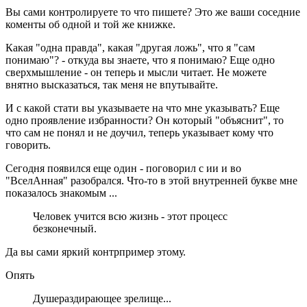
Вы сами контролируете то что пишете? Это же ваши соседние
коменты об одной и той же книжке.
Какая "одна правда", какая "другая ложь", что я "сам
понимаю"? - откуда вы знаете, что я понимаю? Еще одно
сверхмышление - он теперь и мысли читает. Не можете
внятно высказаться, так меня не впутывайте.
И с какой стати вы указываете на что мне указывать? Еще
одно проявление избранности? Он который "объяснит", то
что сам не понял и не доучил, теперь указывает кому что
говорить.
Сегодня появился еще один - поговорил с ии и во
"ВселАнная" разобрался. Что-то в этой внутренней букве мне
показалось знакомым ...
Человек учится всю жизнь - этот процесс
безконечный.
Да вы сами яркий контрпример этому.
Опять
Душераздирающее зрелище...