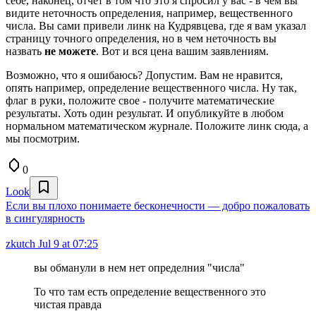
себе, наконец, отчет в том что это я спросил у вас - в чем вы
видите неточность определения, например, вещественного
числа. Вы сами привели линк на Кудрявцева, где я вам указал
страницу точного определения, но в чем неточность вы
назвать
не можете
. Вот и вся цена вашим заявлениям.
Возможно, что я ошибаюсь? Допустим. Вам не нравится,
опять например, определение вещественного числа. Ну так,
флаг в руки, положите свое - получите математические
результаты. Хоть один результат. И опубликуйте в любом
нормальном математическом журнале. Положите линк сюда, а
мы посмотрим.
0
Look
Если вы плохо понимаете бесконечности — добро пожаловать
в сингулярность
zkutch
Jul 9 at 07:25
вы обманули в нем нет определния "числа"
То что там есть определение вещественного это
чистая правда