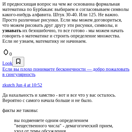
И предвосхищая вопрос на чем же основанна формальная
математика по Бурбакам: выбираем и согласовываем символы
какого-нибудь алфавита. Штук 30-40. Или 125. Не важно.
Просто различные рисунки. Если мы можем договориться,
что можем рисовать друг другу эти рисунки, символы, и
узнавать
их безошибочно, то все готово - мы можем начать
говорить о математике и строить определение множества.
Если не узнаем, математику не начинаем.
0
Look
Если вы плохо понимаете бесконечности — добро пожаловать
в сингулярность
zkutch
Jun 4 at 10:52
Да нахальность и хамство - вот и все что у вас осталось.
Вероятно с самого начала больше и не было.
факты же таковы:
вы подменяете одним определением
"вещественного числа" - демагогический прием,
уход от темы обсуждения.