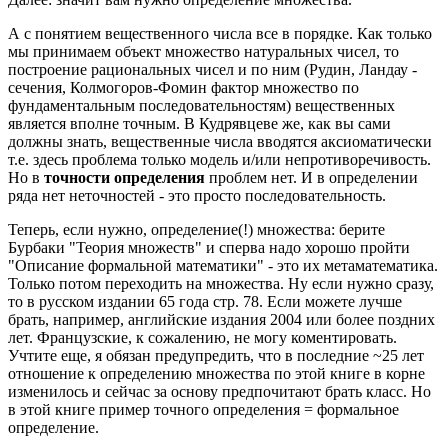
А с понятием вещественного числа все в порядке. Как только
мы принимаем объект множество натуральных чисел, то
построение рациональных чисел и по ним (Рудин, Ландау -
сечения, Колмогоров-Фомин фактор множество по
фундаментальным последовательностям) вещественных
является вполне точным. В Кудрявцеве же, как вы сами
должны знать, вещественные числа вводятся аксиоматически
т.е. здесь проблема только модель и/или непротиворечивость.
Но в
точности определения
проблем нет. И в определении
ряда нет неточностей - это просто последовательность.
Теперь, если нужно, определение(!) множества: берите
Бурбаки "Теория множеств" и сперва надо хорошо пройти
"Описание формальной математики" - это их метаматематика.
Только потом переходить на множества. Ну если нужно сразу,
то в русском издании 65 года стр. 78. Если можете лучше
брать, например, английские издания 2004 или более поздних
лет. Французские, к сожалению, не могу коментировать.
Учтите еще, я обязан предупредить, что в последние ~25 лет
отношение к определению множества по этой книге в корне
изменилось и сейчас за основу предпочитают брать класс. Но
в этой книге пример точного определения = формальное
определение.