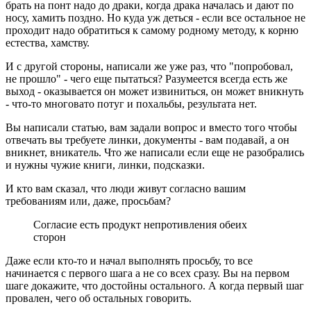
брать на понт надо до драки, когда драка началась и дают по
носу, хамить поздно. Но куда уж деться - если все остальное не
проходит надо обратиться к самому родному методу, к корню
естества, хамству.
И с другой стороны, написали же уже раз, что "попробовал,
не прошло" - чего еще пытаться? Разумеется всегда есть же
выход - оказывается он может извиниться, он может вникнуть
- что-то многовато потуг и похальбы, результата нет.
Вы написали статью, вам задали вопрос и вместо того чтобы
отвечать вы требуете линки, документы - вам подавай, а он
вникнет, вникатель. Что же написали если еще не разобрались
и нужны чужие книги, линки, подсказки.
И кто вам сказал, что люди живут согласно вашим
требованиям или, даже, просьбам?
Согласие есть продукт непротивления обеих
сторон
Даже если кто-то и начал выполнять просьбу, то все
начинается с первого шага а не со всех сразу. Вы на первом
шаге докажите, что достойны остального. А когда первый шаг
провален, чего об остальных говорить.