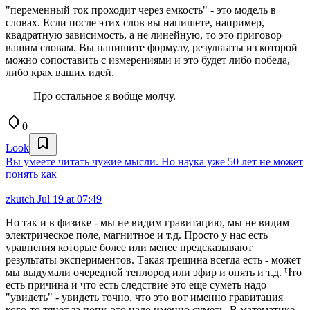
"переменный ток проходит через емкость" - это модель в
словах. Если после этих слов вы напишете, например,
квадратную зависимость, а не линейную, то это приговор
вашим словам. Вы напишите формулу, результаты из которой
можно сопоставить с измерениями и это будет либо победа,
либо крах ваших идей.
Про остальное я вобще молчу.
0
Look
Вы умеете читать чужие мысли. Но наука уже 50 лет не может
понять как
zkutch
Jul 19 at 07:49
Но так и в физике - мы не видим гравитацию, мы не видим
электрическое поле, магнитное и т.д. Просто у нас есть
уравнения которые более или менее предсказывают
результаты экспериментов. Такая трещина всегда есть - может
мы выдумали очередной теплород или эфир и опять и т.д. Что
есть причина и что есть следствие это еще суметь надо
"увидеть" - увидеть точно, что это вот именно гравитация
кого-то тянет за попу, это надо именно суметь. В математике