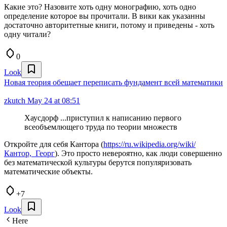
Какие это? Назовите хоть одну монографию, хоть одно
определение которое вы прочитали. В вики как указанны
достаточно авторитетные книги, потому и приведены - хоть
одну читали?
0
Look
Новая теория обещает переписать фундамент всей математики
zkutch
May 24 at 08:51
Хаусдорф ...приступил к написанию первого
всеобъемлющего труда по теории множеств
Откройте для себя Кантора (
https://ru.wikipedia.org/wiki/
Кантор,_Георг
). Это просто невероятно, как люди совершенно
без математической культуры берутся популяризовать
математические объекты.
+7
Look
Here