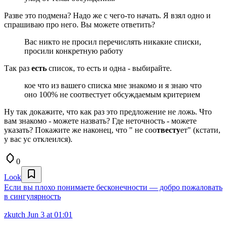
Разве это подмена? Надо же c чего-то начать. Я взял одно и
спрашиваю про него. Вы можете ответить?
Вас никто не просил перечислять никакие списки,
просили конкретную работу
Так раз
есть
список, то есть и одна - выбирайте.
кое что из вашего списка мне знакомо и я знаю что
оно 100% не соотвестует обсуждаемым критерием
Ну так докажите, что как раз это предложение не ложь. Что
вам знакомо - можете назвать? Где неточность - можете
указать? Покажите же наконец, что " не соо
твесту
ет" (кстати,
у вас ус отклеился).
0
Look
Если вы плохо понимаете бесконечности — добро пожаловать
в сингулярность
zkutch
Jun 3 at 01:01