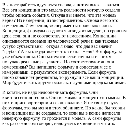
Вы постарайтесь вдуматься сперва, а потом высказываться.
Все эти концепции это модель реальности которую создали
чтобы описать события. Откуда вы знаете, что эта модель
верна? Из измерений, из экспериментов. Основа всего это
измерения. Измерения, эксперименты проверяют идеи.
Концепции, формулы создаются исходя из модели, но грош им
цена если они не соответствуют измерениям. Концепции
описываются словами из человеческой речи и как таковые
сугубо субъективны - откуда я знаю, что для вас значит
"грубо"? А вы откуда знаете что это для меня? Вот формулы
уже объективны. Они математически точны и из них я
получаю реальные разультаты. Но соответствуют ли они
измерениям? Вы напишите формулу и сопоставим ее с
измерениями, с результатом эксперимента. Если формула
плохо объясняет результаты, то рухнули все ваши концепции.
Мир будет искать другую модель, с лучшими предсказаниями.
И кстати, не надо недооценивать формулы. Они
квинтэссенция теории. Они выжимка и концентрат смысла. В
них и приговор теории и ее оправдание. Я не свожу науку к
формулам, это вы меня в этом обвиняете. Но какие бы теории
и концепции вы не создавали, то если вы в конце написали
неверную формулу, то грохнется и модель. А сами формулы
как раз о многом говорят, надо уметь их видеть и читать.