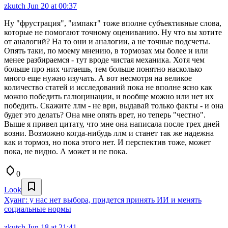
zkutch
Jun 20 at 00:37
Ну "фрустрация", "импакт" тоже вполне субъективные слова,
которые не помогают точному оцениванию. Ну что вы хотите
от аналогий? На то они и аналогии, а не точные подсчеты.
Опять таки, по моему мнению, в тормозах мы более и или
менее разбираемся - тут вроде чистая механика. Хотя чем
больше про них читаешь, тем больше понятно насколько
много еще нужно изучать. А вот несмотря на великое
количество статей и исследований пока не вполне ясно как
можно победить галюцинации, и вообще можно или нет их
победить. Скажите ллм - не ври, выдавай только факты - и она
будет это делать? Она мне опять врет, но теперь "честно".
Выше я привел цитату, что мне она написала после трех дней
возни. Возможно когда-нибудь ллм и станет так же надежна
как и тормоз, но пока этого нет. И перспектив тоже, может
пока, не видно. А может и не пока.
0
Look
Хуанг: у нас нет выбора, придется принять ИИ и менять
социальные нормы
zkutch
Jun 18 at 21:41