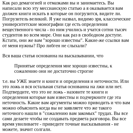
Как раз демагогией и отмазками вы и занимаетесь. Вы
написали всю эту мессианскую статью а я оказывается вам
должен книги искать в которые он погрузится, видите ли.
Погрузитель великий. Я уже назвал, видимо зря, классические
университетские монографии где есть определения
вещественного числа - по ним учились и учатся сотни тысяч
студентов во всем мире. Они как раз в свободном доступе.
Кстати, они же вам "хорошо известны". Какие-же ссылки вам
от меня нужны? Про либген не слыхали?
Вся ваша статья основанна на высказывании, что
Принятые определения мне хорошо известны, к
сожалению они не достаточно строгие
т.е. вы УЖЕ знаете и книги и определения и неточности. Или
это ложь и вся остальная статья основанна на лжи или нет.
Подтвердите, что это не ложь - назовите те книги и
определения которые вам известны и подчеркните где эта
неточность. Какие вам аргументы можно приводить и что вам
можно объяснить когда вы не заявляете что же такого
неточного нашли в "сожалению вам закомых" трудах. Вы все
сами делаете чтобы не создавать предмета разговора. Вы все
время увиливаете - приведите точные высказывания - не
можете, значит солгали.