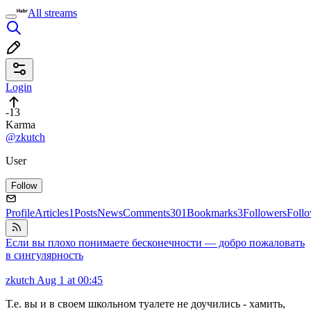
All streams
Login
-13
Karma
@zkutch
User
Follow
Profile
Articles
1
Posts
News
Comments
301
Bookmarks
3
Followers
Foll
Если вы плохо понимаете бесконечности — добро пожаловать
в сингулярность
zkutch
Aug 1 at 00:45
Т.е. вы и в своем школьном туалете не доучились - хамить,