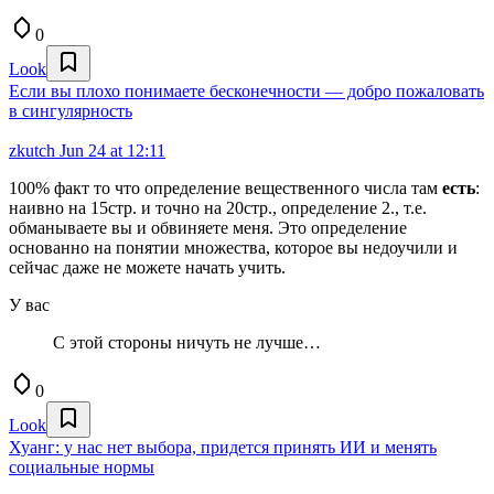
0
Look
Если вы плохо понимаете бесконечности — добро пожаловать
в сингулярность
zkutch
Jun 24 at 12:11
100% факт то что определение вещественного числа там
есть
:
наивно на 15стр. и точно на 20стр., определение 2., т.е.
обманываете вы и обвиняете меня. Это определение
основанно на понятии множества, которое вы недоучили и
сейчас даже не можете начать учить.
У вас
С этой стороны ничуть не лучше…
0
Look
Хуанг: у нас нет выбора, придется принять ИИ и менять
социальные нормы