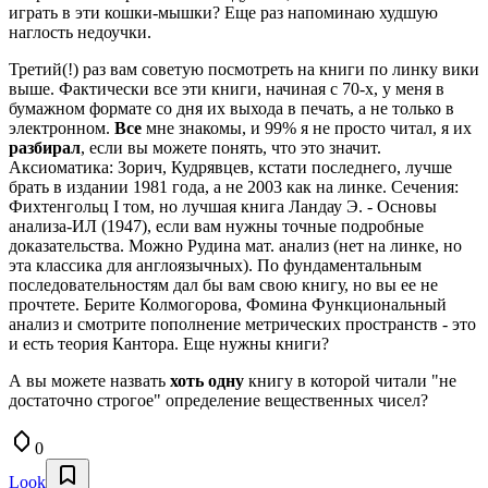
играть в эти кошки-мышки? Еще раз напоминаю худшую
наглость недоучки.
Третий(!) раз вам советую посмотреть на книги по линку вики
выше. Фактически все эти книги, начиная с 70-х, у меня в
бумажном формате со дня их выхода в печать, а не только в
электронном.
Все
мне знакомы, и 99% я не просто читал, я их
разбирал
, если вы можете понять, что это значит.
Аксиоматика: Зорич, Кудрявцев, кстати последнего, лучше
брать в издании 1981 года, а не 2003 как на линке. Сечения:
Фихтенгольц I том, но лучшая книга Ландау Э. - Основы
анализа-ИЛ (1947), если вам нужны точные подробные
доказательства. Можно Рудина мат. анализ (нет на линке, но
эта классика для англоязычных). По фундаментальным
последовательностям дал бы вам свою книгу, но вы ее не
прочтете. Берите Колмогорова, Фомина Функциональный
анализ и смотрите пополнение метрических пространств - это
и есть теория Кантора. Еще нужны книги?
А вы можете назвать
хоть одну
книгу в которой читали "не
достаточно строгое" определение вещественных чисел?
0
Look