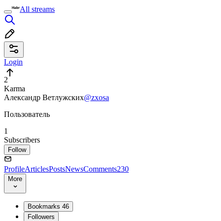
All streams
Login
2
Karma
Александр Ветлужских
@zxosa
Пользователь
1
Subscribers
Follow
Profile
Articles
Posts
News
Comments
230
More
Bookmarks
46
Followers