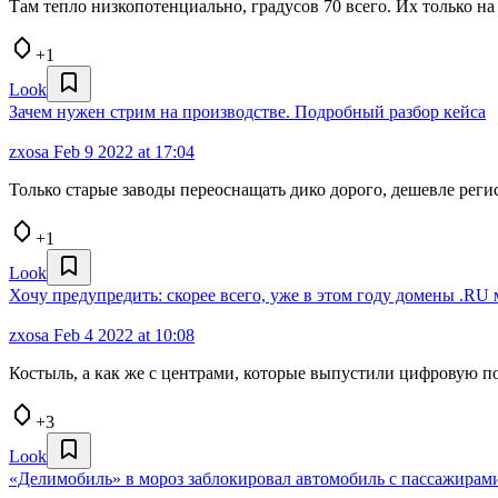
Там тепло низкопотенциально, градусов 70 всего. Их только на 
+1
Look
Зачем нужен стрим на производстве. Подробный разбор кейса
zxosa
Feb 9 2022 at 17:04
Только старые заводы переоснащать дико дорого, дешевле реги
+1
Look
Хочу предупредить: скорее всего, уже в этом году домены .RU 
zxosa
Feb 4 2022 at 10:08
Костыль, а как же с центрами, которые выпустили цифровую 
+3
Look
«Делимобиль» в мороз заблокировал автомобиль с пассажирам