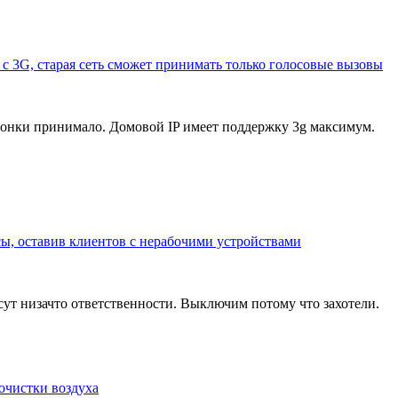
с 3G, старая сеть сможет принимать только голосовые вызовы
 звонки принимало. Домовой IP имеет поддержку 3g максимум.
сы, оставив клиентов с нерабочими устройствами
сут низачто ответственности. Выключим потому что захотели.
очистки воздуха