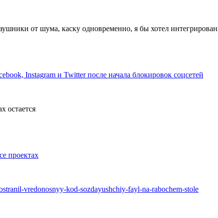
наушники от шума, каску одновременно, я бы хотел интегрирова
ebook, Instagram и Twitter после начала блокировок соцсетей
ах остается
ce проектах
rostranil-vredonosnyy-kod-sozdayushchiy-fayl-na-rabochem-stole