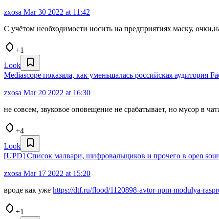
zxosa
Mar 30 2022 at 11:42
С учётом необходимости носить на предприятиях маску, очки,
+1
Look
Mediascope показала, как уменьшалась российская аудитория Fac
zxosa
Mar 20 2022 at 16:30
не совсем, звуковое оповещение не срабатывает, но мусор в чат
+4
Look
[UPD] Список малвари, шифровальщиков и прочего в open sour
zxosa
Mar 17 2022 at 15:20
вроде как уже
https://dtf.ru/flood/1120898-avtor-npm-modulya-rasp
+1