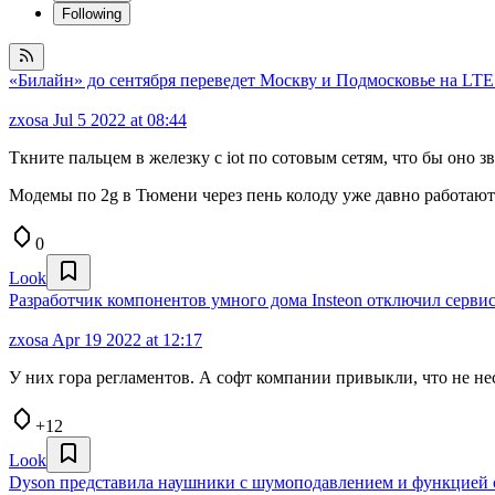
Following
«Билайн» до сентября переведет Москву и Подмосковье на LTE 
zxosa
Jul 5 2022 at 08:44
Ткните пальцем в железку с iot по сотовым сетям, что бы оно
Модемы по 2g в Тюмени через пень колоду уже давно работают
0
Look
Разработчик компонентов умного дома Insteon отключил серви
zxosa
Apr 19 2022 at 12:17
У них гора регламентов. А софт компании привыкли, что не не
+12
Look
Dyson представила наушники с шумоподавлением и функцией 