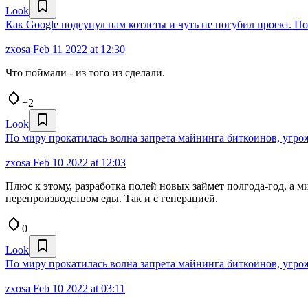
Look
Как Google подсунул нам котлеты и чуть не погубил проект. 
zxosa
Feb 11 2022 at 12:30
Что поймали - из того из сделали.
+2
Look
По миру прокатилась волна запрета майнинга биткоинов, угр
zxosa
Feb 10 2022 at 12:03
Плюс к этому, разработка полей новых займет полгода-год, а м
перепроизводством еды. Так и с генерацией.
0
Look
По миру прокатилась волна запрета майнинга биткоинов, угр
zxosa
Feb 10 2022 at 03:11