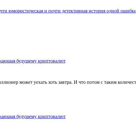
Почти юмористическая и почти детективная история одной ошибк
ожающая будущему криптовалют
иллионер может уехать хоть завтра. И что потом с таким количе
ожающая будущему криптовалют