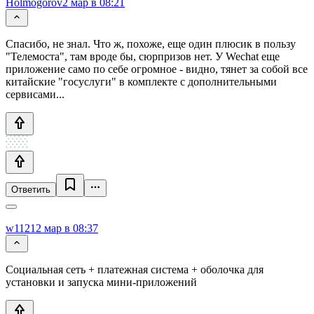
Holmogorov
2 мар в 08:21
Спасибо, не знал. Что ж, похоже, еще один плюсик в пользу
"Телемоста", там вроде бы, сюрпризов нет. У Weсhat еще
приложение само по себе огромное - видно, тянет за собой все
китайские "госуслуги" в комплекте с дополнительными
сервисами...
Ответить
w1121
2 мар в 08:37
Социальная сеть + платежная система + оболочка для
установки и запуска мини-приложений