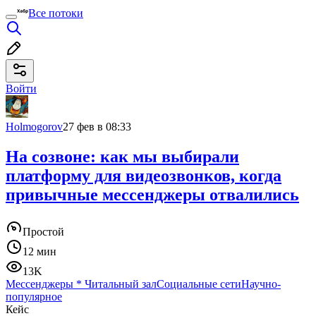
Все потоки
Войти
Holmogorov
27 фев в 08:33
На созвоне: как мы выбирали
платформу для видеозвонков, когда
привычные мессенджеры отвалились
Простой
12 мин
13K
Мессенджеры
*
Читальный зал
Социальные сети
Научно-
популярное
Кейс