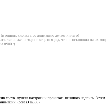
 (в опциях кнопка про анимацию делает ничего)
асы такие же на экране хтц, то я рад, что не остановил на их м
а н900 :)
в соотв. пункта настроек и прочитать нижнюю надпись. Затем 
анимации. (core i3 m330)