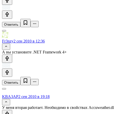
Ответить
Fr3nzy
2 сен 2010 в 12:36
А вы установите .NET Framework 4+
Ответить
KBA3AP
2 сен 2010 в 19:18
У меня вторая работает. Необходимо в свойствах Accuweather.d