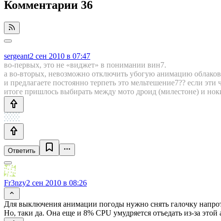
Комментарии
36
sergeant
2 сен 2010 в 07:47
во-первых, это не «виджет» в понимании вин7.
а во-вторых, невозможно отключить убогую анимацию облаков
и предлагаете постоянно терпеть это мельтешение7?? если эти ч
итоге пришлось выбирать между мото дроид (милестоне) и ноки
Ответить
Fr3nzy
2 сен 2010 в 08:26
Для выключения анимации погоды нужно снять галочку напроти
Но, таки да. Она еще и 8% CPU умудряется отъедать из-за этой 