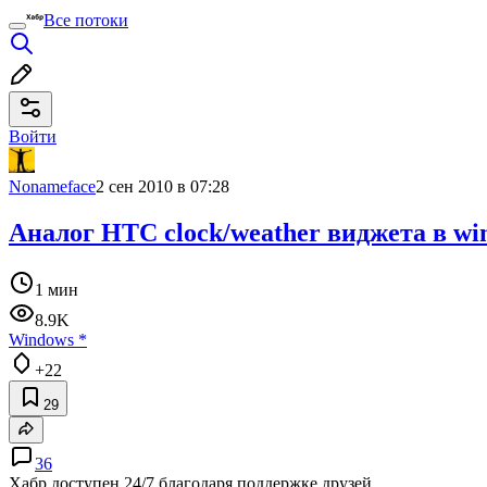
Все потоки
Войти
Nonameface
2 сен 2010 в 07:28
Аналог HTC clock/weather виджета в wi
1 мин
8.9K
Windows
*
+22
29
36
Хабр доступен 24/7 благодаря поддержке друзей