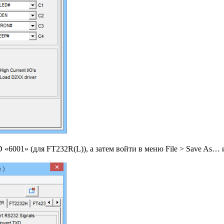
ID «6001» (для FT232R(L)), а затем войти в меню File > Save As