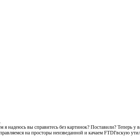
.
 этим я надеюсь вы справитесь без картинок? Поставили? Теперь у в
тправляемся на просторы неизведанной и качаем FTDI'вскую ути