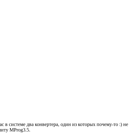
ас в системе два конвертера, один из которых почему-то :) не
литу MProg3.5.