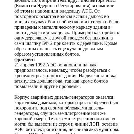
забыли. Но в апреле 1992 вдруг инспектора NRC
(Комиссия Ядерного Регулирования) вспомнили
об этом и напомнили владельцу АЭС. От
повторного осмотра волосы встали дыбом: во
многих случаях болты обрезало и их головки были
приварены к металлическому каркасу здания в
чисто декоративных целях. Примерно как прибить
одну деревяшку к другой гвоздем без шляпки, а
сами шляпку БФ-2 приклеить к деревяшке. Кроме
обрезанных нашлась еще куча не должным
образом установленных болтов.
фрагмент
21 апреля 1992 АЭС остановили на, как
предполагалось, недельку, чтобы разобраться с
крепежом реакторного здания. На деле остановка
затянулась дольше года, так как кроме болтов
повылезали и другие проблемы.
Корпус аварийных дизель-генераторов оказался
карточным домиком, который просто обречен был
похоронить под своими обломками дизель-
генераторы, случись земплетрясение или же
хороший смерч. Те же земплетрясения или смерч
могли бы вывести из строя и линии ЛЭП, оставив
АЭС без электропитания, не считая аккумуляторы.