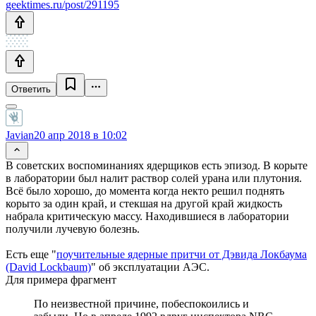
geektimes.ru/post/291195
Ответить
Javian
20 апр 2018 в 10:02
В советских воспоминаниях ядерщиков есть эпизод. В корыте
в лаборатории был налит раствор солей урана или плутония.
Всё было хорошо, до момента когда некто решил поднять
корыто за один край, и стекшая на другой край жидкость
набрала критическую массу. Находившиеся в лаборатории
получили лучевую болезнь.
Есть еще "
поучительные ядерные притчи от Дэвида Локбаума
(David Lockbaum)
" об эксплуатации АЭС.
Для примера фрагмент
По неизвестной причине, побеспокоились и