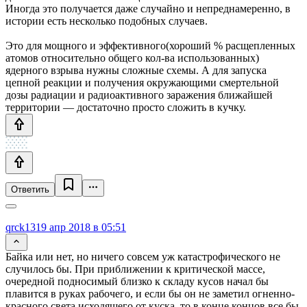
Иногда это получается даже случайно и непреднамеренно, в
истории есть несколько подобных случаев.
Это для мощного и эффективного(хороший % расщепленных
атомов относительно общего кол-ва использованных)
ядерного взрыва нужны сложные схемы. А для запуска
цепной реакции и получения окружающими смертельной
дозы радиации и радиоактивного заражения ближайшей
территории — достаточно просто сложить в кучку.
Ответить
qrck13
19 апр 2018 в 05:51
Байка или нет, но ничего совсем уж катастрофического не
случилось бы. При приближении к критической массе,
очередной подносимый близко к складу кусов начал бы
плавится в руках рабочего, и если бы он не заметил огненно-
красного света исходящего от куска, то в конце концов все бы