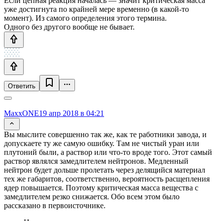
Если цепная реакция началась — значит критическая масса
уже достигнута по крайней мере временно (в какой-то
момент). Из самого определения этого термина.
Одного без другого вообще не бывает.
Ответить
MaxxONE
19 апр 2018 в 04:21
Вы мыслите совершенно так же, как те работники завода, и
допускаете ту же самую ошибку. Там не чистый уран или
плутоний были, а раствор или что-то вроде того. Этот самый
раствор являлся замедлителем нейтронов. Медленный
нейтрон будет дольше пролетать через делящийся материал
тех же габаритов, соответственно, вероятность расщепления
ядер повышается. Поэтому критическая масса вещества с
замедлителем резко снижается. Обо всем этом было
рассказано в первоисточнике.