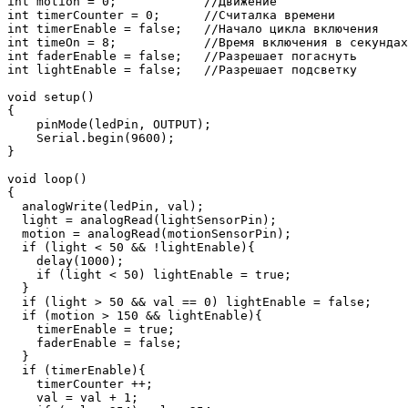
int motion = 0;            //Движение

int timerCounter = 0;      //Считалка времени

int timerEnable = false;   //Начало цикла включения

int timeOn = 8;            //Время включения в секундах

int faderEnable = false;   //Разрешает погаснуть

int lightEnable = false;   //Разрешает подсветку

void setup()

{

    pinMode(ledPin, OUTPUT);      

    Serial.begin(9600);

}

void loop()

{

  analogWrite(ledPin, val);

  light = analogRead(lightSensorPin);

  motion = analogRead(motionSensorPin);

  if (light < 50 && !lightEnable){

    delay(1000);

    if (light < 50) lightEnable = true;

  }

  if (light > 50 && val == 0) lightEnable = false;

  if (motion > 150 && lightEnable){

    timerEnable = true;

    faderEnable = false;

  }

  if (timerEnable){

    timerCounter ++;    

    val = val + 1;
