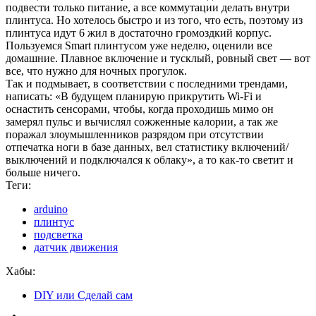
подвести только питание, а все коммутации делать внутри
плинтуса. Но хотелось быстро и из того, что есть, поэтому из
плинтуса идут 6 жил в достаточно громоздкий корпус.
Пользуемся Smart плинтусом уже неделю, оценили все
домашние. Плавное включение и тусклый, ровный свет — вот
все, что нужно для ночных прогулок.
Так и подмывает, в соответствии с последними трендами,
написать: «В будущем планирую прикрутить Wi-Fi и
оснастить сенсорами, чтобы, когда проходишь мимо он
замерял пульс и вычислял сожженные калории, а так же
поражал злоумышленников разрядом при отсутствии
отпечатка ноги в базе данных, вел статистику включений/
выключений и подключался к облаку», а то как-то светит и
больше ничего.
Теги:
arduino
плинтус
подсветка
датчик движения
Хабы:
DIY или Сделай сам