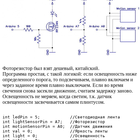
Фоторезистор был взят дешевый, китайский.
Программа простая, с такой логикой: если освещенность ниже
определенного порога, то подсвечиваем, плавно включаем и
через заданное время плавно выключаем. Если во время
свечения снова засекли движение, считаем задержку заново.
Освещенность не меряем, когда светим, т.к. датчик
освещенности засвечивается самим плинтусом.
int ledPin = 5;            //Светодиодная лента

int lightSensorPin = A7;   //Фоторезистор

int motionSensorPin = A0;  //Датчик движения

int val = 0;               //Яркость ленты

int light = 0;             //Освещенность
