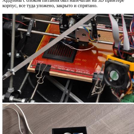
Ардуины с блоком питания был напечатан на 3D принтере
корпус, все туда уложено, закрыто и спрятано.