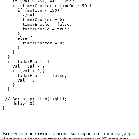
    if (val > 254) val = 254;

    if (timerCounter > timeOn * 50){

      if (motion < 150){

        //val = 0;

        timerCounter = 0;

        timerEnable = false;

        faderEnable = true;

      }

      else {

        timerCounter = 0;

      }

    }

  }

  if (faderEnable){

    val = val - 2;

    if (val < 0){

      faderEnable = false;  

      val = 0;

    }

  }  

 // Serial.println(light);

    delay(20);

Все сенсорное хозяйство было смонтировано в плинтус, а для