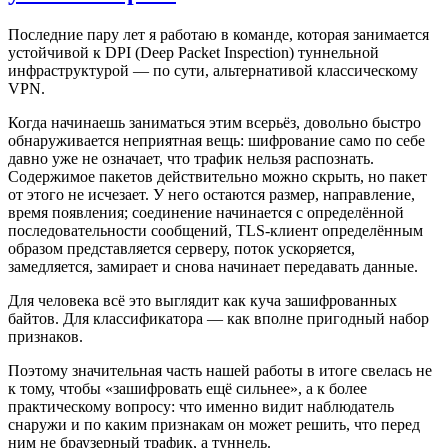
Последние пару лет я работаю в команде, которая занимается
устойчивой к DPI (Deep Packet Inspection) туннельной
инфраструктурой — по сути, альтернативой классическому
VPN.
Когда начинаешь заниматься этим всерьёз, довольно быстро
обнаруживается неприятная вещь: шифрование само по себе
давно уже не означает, что трафик нельзя распознать.
Содержимое пакетов действительно можно скрыть, но пакет
от этого не исчезает. У него остаются размер, направление,
время появления; соединение начинается с определённой
последовательности сообщений, TLS-клиент определённым
образом представляется серверу, поток ускоряется,
замедляется, замирает и снова начинает передавать данные.
Для человека всё это выглядит как куча зашифрованных
байтов. Для классификатора — как вполне пригодный набор
признаков.
Поэтому значительная часть нашей работы в итоге свелась не
к тому, чтобы «зашифровать ещё сильнее», а к более
практическому вопросу: что именно видит наблюдатель
снаружи и по каким признакам он может решить, что перед
ним не браузерный трафик, а туннель.