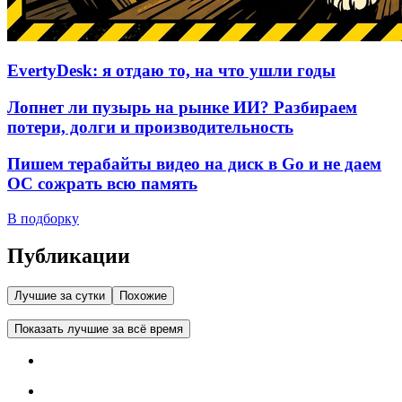
EvertyDesk: я отдаю то, на что ушли годы
Лопнет ли пузырь на рынке ИИ? Разбираем
потери, долги и производительность
Пишем терабайты видео на диск в Go и не даем
ОС сожрать всю память
В подборку
Публикации
Лучшие за сутки
Похожие
Показать лучшие за всё время