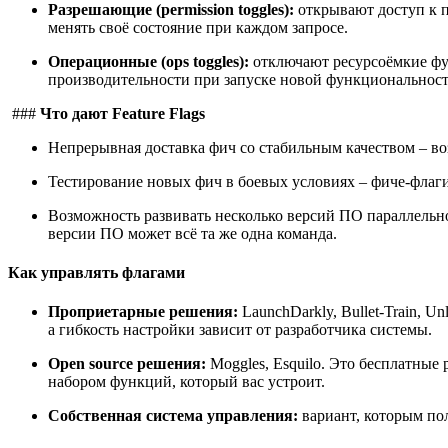
Разрешающие (permission toggles):
открывают доступ к 
менять своё состояние при каждом запросе.
Операционные (ops toggles):
отключают ресурсоёмкие фун
производительности при запуске новой функциональности
###
Что дают Feature Flags
Непрерывная доставка фич со стабильным качеством – во
Тестирование новых фич в боевых условиях – фиче-флаги
Возможность развивать несколько версий ПО параллельн
версии ПО может всё та же одна команда.
Как управлять флагами
Проприетарные решения:
LaunchDarkly, Bullet-Train, 
а гибкость настройки зависит от разработчика системы.
Open source решения:
Moggles, Esquilo. Это бесплатные
набором функций, который вас устроит.
Собственная система управления:
вариант, которым пол