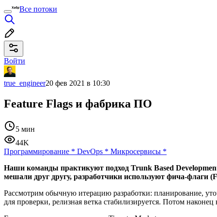
Все потоки
Войти
true_engineer
20 фев 2021 в 10:30
Feature Flags и фабрика ПО
5 мин
44K
Программирование
*
DevOps
*
Микросервисы
*
Наши команды практикуют подход Trunk Based Development 
мешали друг другу, разработчики используют фича-флаги (Fe
Рассмотрим обычную итерацию разработки: планирование, уточн
для проверки, релизная ветка стабилизируется. Потом наконец