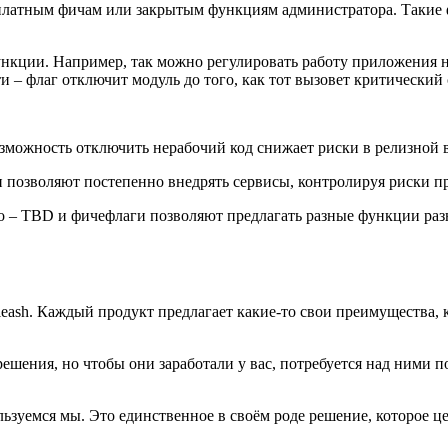
платным фичам или закрытым функциям администратора. Такие 
кции. Например, так можно регулировать работу приложения на
 – флаг отключит модуль до того, как тот вызовет критический 
зможность отключить нерабочий код снижает риски в релизной 
 позволяют постепенно внедрять сервисы, контролируя риски п
о – TBD и фичефлаги позволяют предлагать разные функции разн
Unleash. Каждый продукт предлагает какие-то свои преимущества
 решения, но чтобы они заработали у вас, потребуется над ними 
ьзуемся мы. Это единственное в своём роде решение, которое ц