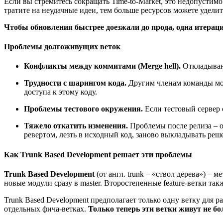
Если вы стремитесь сокращать Time-to-Market, это недопустим
тратите на неудачные идеи, тем больше ресурсов можете удели
Чтобы обновления быстрее доезжали до прода, одна итерац
Проблемы долгоживущих веток
Конфликты между коммитами (Merge hell).
Откладыван
Трудности с шарингом кода.
Другим членам команды може
доступа к этому коду.
Проблемы тестового окружения.
Если тестовый сервер 
Тяжело откатить изменения.
Проблемы после релиза – о
ревертом, лезть в исходный код, заново выкладывать реш
Как Trunk Based Development решает эти проблемы
Trunk Based Development
(от англ. trunk – «ствол дерева») – 
новые модули сразу в master. Второстепенные feature-ветки та
Trunk Based Development предполагает только одну ветку для ра
отдельных фича-ветках.
Только теперь эти ветки живут не бол