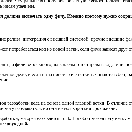
о долго. Чем раньше вы получите обратную связь от пользовател
ть идеям удачным.
ия должна включать одну фичу. Именно поэтому нужно сокра
ие релиза, интеграция с внешней системой, прочие внешние фак
т потребоваться код из новой ветки, если фичи зависят друг от
один, а фиче-веток много, параллельно тестировать задачи не по
бычное дело, и если из-за новой фиче-ветки начинаются сбои, 
ение.
метод разработки кода на основе одной главной ветки. В отличие 
кже могут создаваться, но они имеют короткий срок жизни.
зработки, которая называется trunk. В любой момент эту ветку мо
ее двух дней.