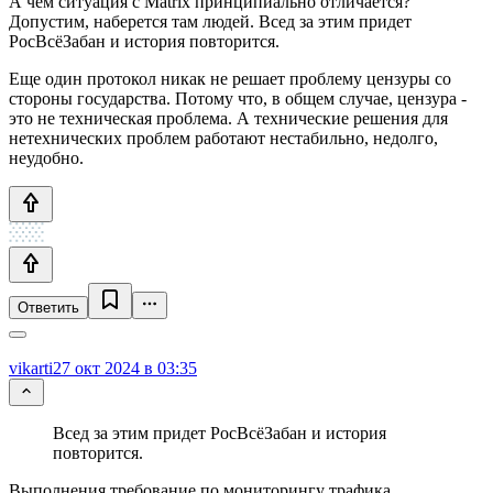
А чем ситуация с Matrix принципиально отличается?
Допустим, наберется там людей. Всед за этим придет
РосВсёЗабан и история повторится.
Еще один протокол никак не решает проблему цензуры со
стороны государства. Потому что, в общем случае, цензура -
это не техническая проблема. А технические решения для
нетехнических проблем работают нестабильно, недолго,
неудобно.
Ответить
vikarti
27 окт 2024 в 03:35
Всед за этим придет РосВсёЗабан и история
повторится.
Выполнения требование по мониторингу трафика