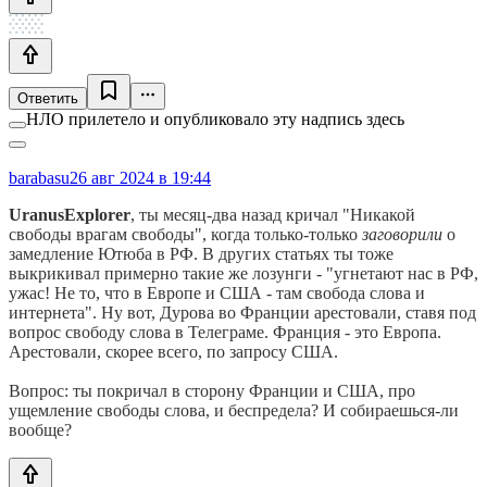
Ответить
НЛО прилетело и опубликовало эту надпись здесь
barabasu
26 авг 2024 в 19:44
UranusExplorer
, ты месяц-два назад кричал "Никакой
свободы врагам свободы", когда только-только
заговорили
о
замедление Ютюба в РФ. В других статьях ты тоже
выкрикивал примерно такие же лозунги - "угнетают нас в РФ,
ужас! Не то, что в Европе и США - там свобода слова и
интернета". Ну вот, Дурова во Франции арестовали, ставя под
вопрос свободу слова в Телеграме. Франция - это Европа.
Арестовали, скорее всего, по запросу США.
Вопрос: ты покричал в сторону Франции и США, про
ущемление свободы слова, и беспредела? И собираешься-ли
вообще?