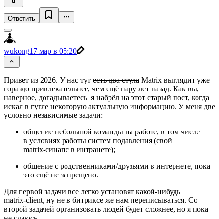
Ответить
wukong
17 мар в 05:20
Привет из 2026. У нас тут
есть два стула
Matrix выглядит уже
гораздо привлекательнее, чем ещё пару лет назад. Как вы,
наверное, догадываетесь, я набрёл на этот старый пост, когда
искал в гугле некоторую актуальную информацию. У меня две
условно независимые задачи:
общение небольшой команды на работе, в том числе
в условиях работы систем подавления (свой
matrix‑синапс в интранете);
общение с родственниками/друзьями в интернете, пока
это ещё не запрещено.
Для первой задачи все легко установят какой‑нибудь
matrix‑client, ну не в битриксе же нам переписываться. Со
второй задачей организовать людей будет сложнее, но я пока
не сдаюсь.