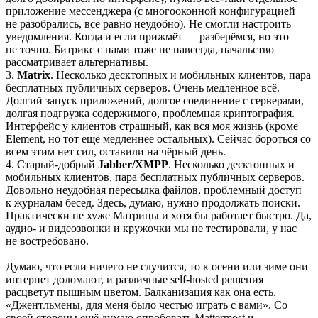
приложение мессенджера (с многооконной конфигурацией
не разобрались, всё равно неудобно). Не смогли настроить
уведомления. Когда и если прижмёт — разберёмся, но это
не точно. Битрикс с нами тоже не навсегда, начальство
рассматривает альтернативы.
3.
Matrix
. Несколько десктопных и мобильных клиентов, пара
бесплатных публичных серверов. Очень медленное всё.
Долгий запуск приложений, долгое соединение с серверами,
долгая подгрузка содержимого, проблемная криптография.
Интерфейс у клиентов страшный, как вся моя жизнь (кроме
Element, но тот ещё медленнее остальных). Сейчас бороться со
всем этим нет сил, оставили на чёрный день.
4. Старый‑добрый
Jabber/XMPP
. Несколько десктопных и
мобильных клиентов, пара бесплатных публичных серверов.
Довольно неудобная пересылка файлов, проблемный доступ
к журналам бесед. Здесь, думаю, нужно продолжать поиски.
Практически не хуже Матрицы и хотя бы работает быстро. Да,
аудио‑ и видеозвонки и кружочки мы не тестировали, у нас
не востребовано.
Думаю, что если ничего не случится, то к осени или зиме они
интернет доломают, и различные self‑hosted решения
расцветут пышным цветом. Балканизация как она есть.
«Джентльмены, для меня было честью играть с вами». Со
своей стороны ещё думаю опробовать Mattermost и