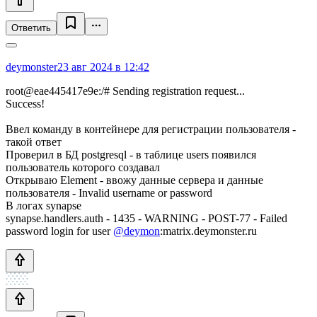
Ответить
deymonster
23 авг 2024 в 12:42
root@eae445417e9e:/# Sending registration request...
Success!
Ввел команду в контейнере для регистрации пользователя -
такой ответ
Проверил в БД postgresql - в таблице users появился
пользователь которого создавал
Открываю Element - ввожу данные сервера и данные
пользователя - Invalid username or password
В логах synapse
synapse.handlers.auth - 1435 - WARNING - POST-77 - Failed
password login for user
@deymon
:matrix.deymonster.ru