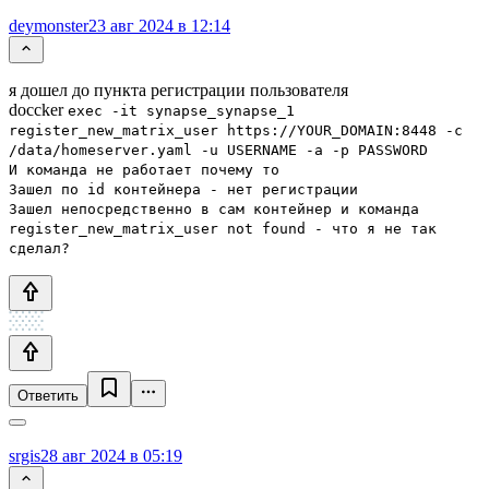
deymonster
23 авг 2024 в 12:14
я дошел до пункта регистрации пользователя
doccker
exec -it synapse_synapse_1
register_new_matrix_user https://YOUR_DOMAIN:8448 -c
/data/homeserver.yaml -u USERNAME -a -p PASSWORD
И команда не работает почему то
Зашел по id контейнера - нет регистрации
Зашел непосредственно в сам контейнер и команда
register_new_matrix_user not found - что я не так
сделал?
Ответить
srgis
28 авг 2024 в 05:19