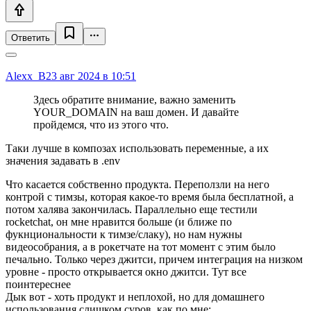
Ответить
Alexx_B
23 авг 2024 в 10:51
Здесь обратите внимание, важно заменить
YOUR_DOMAIN на ваш домен. И давайте
пройдемся, что из этого что.
Таки лучше в композах использовать переменные, а их
значения задавать в .env
Что касается собственно продукта. Переползли на него
контрой с тимзы, которая какое-то время была бесплатной, а
потом халява закончилась. Параллельно еще тестили
rocketchat, он мне нравится больше (и ближе по
фукнциональности к тимзе/слаку), но нам нужны
видеособрания, а в рокетчате на тот момент с этим было
печально. Только через джитси, причем интеграция на низком
уровне - просто открывается окно джитси. Тут все
поинтереснее
Дык вот - хоть продукт и неплохой, но для домашнего
использования слишком суров, как по мне: