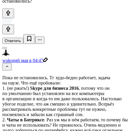
остановились?
Ответить
wukong
6 мая в 04:47
Пока не остановились. Тг худо‑бедно работает, задача
на паузе. Что ещё пробовали:
1. (не ржать!)
Skype для бизнеса 2016
, потому что он
по умолчанию был установлен на все компьютеры
в организации и когда‑то им даже пользовались. Настолько
убогое поделие, что аж смешно и удивительно. Всерьёз
рассматривать конкретные проблемы тут не нужно,
посмеялись и забыли как страшный сон.
2.
Чаты в Битриксе
. Раз уж мы в нём работаем, то почему бы
и чаты не использовать? Не прижилось. Очень медленно и
долго добираться по интерфейсу, нужно всё‑таки отдельное