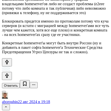
владельцами homeserver'ов либо не создаст проблемы (e2eee
потому что либо комната и так публичная) либо невозможно
(привязки к телефону, ну не поддерживается это)
Блокировать придется именно по протоколам потому что куча
серверов (и кстати с миграцией между homeserver'ами все чуть
лучше чем кажется, хотя все еще плохо) и конкретная комната
- на всех homeserver'ах сразу где ее участники.
Конкретные homeserver'ы могут быть внутри России (ну и
добавить в пакет софта homeserver'а Технические Средства
Предотвращения Угроз Цензуры не так и сложно).
Ответить
aborouhin
22 авг 2024 в 19:18